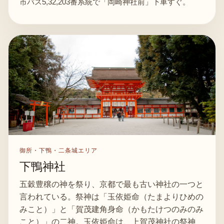
市バス5,32,203番系統で「岡崎神社前」下車すぐ。
御所・下鴨・二条城エリア
下鴨神社
五穀豊穣の神を祭り、京都で最も古い神社の一つと
言われている。祭神は「玉依姫命（たまよりひめの
みこと）」と「賀茂建角身命（かもたけつのみのみ
こと）」の二神。玉依姫命は、上賀茂神社の祭神