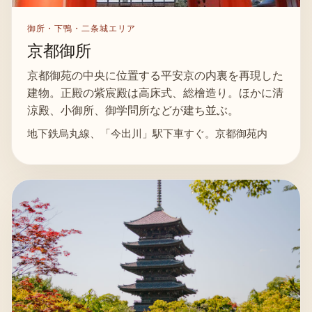
御所・下鴨・二条城エリア
京都御所
京都御苑の中央に位置する平安京の内裏を再現した
建物。正殿の紫宸殿は高床式、総檜造り。ほかに清
涼殿、小御所、御学問所などが建ち並ぶ。
地下鉄烏丸線、「今出川」駅下車すぐ。京都御苑内