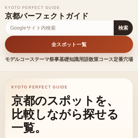
KYOTO PERFECT GUIDE
京都パーフェクトガイド
サイト内検索
検索
全スポット一覧
モデルコース
テーマ
祭事
基礎知識
用語
散策コース
定番
穴場
お
KYOTO PERFECT GUIDE
京都のスポットを、
比較しながら探せる
一覧。