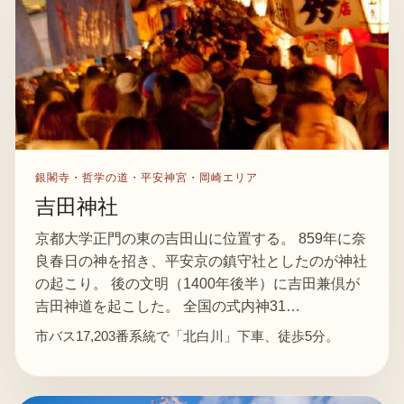
銀閣寺・哲学の道・平安神宮・岡崎エリア
吉田神社
京都大学正門の東の吉田山に位置する。 859年に奈
良春日の神を招き、平安京の鎮守社としたのが神社
の起こり。 後の文明（1400年後半）に吉田兼倶が
吉田神道を起こした。 全国の式内神31…
市バス17,203番系統で「北白川」下車、徒歩5分。