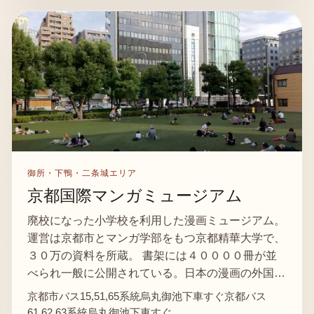
御所・下鴨・二条城エリア
京都国際マンガミュージアム
廃校になった小学校を利用した漫画ミュージアム。
運営は京都市とマンガ学部をもつ京都精華大学で、
３０万の資料を所蔵。 書架には４００００冊が並
べられ一般に公開されている。日本の漫画の外国…
京都市バス15,51,65系統烏丸御池下車すぐ京都バス
61,62,63系統烏丸御池下車すぐ