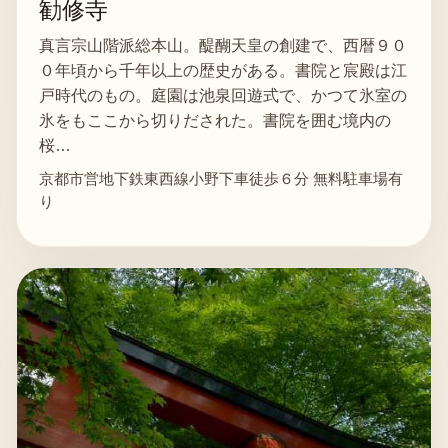
勧修寺
真言宗山階派総本山。醍醐天皇の創建で、西暦９０
０年頃から千年以上の歴史がある。書院と宸殿は江
戸時代のもの。庭園は池泉回遊式で、かつて氷室の
氷をもここから切りだされた。書院を囲む境内の
桜…
京都市営地下鉄東西線小野下車徒歩６分 無料駐車場有
り