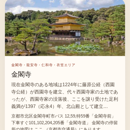
金閣寺・龍安寺・仁和寺・衣笠エリア
金閣寺
現在金閣寺のある地域は1224年に藤原公経（西園
寺公経）が西園寺を建立、代々西園寺家の土地であ
ったが、西園寺家の没落後、ここを譲り受けた足利
義満が1397（応永4）年、北山殿として建立…
京都市北区金閣寺町市バス 12,59,特59番「金閣寺前」
下車すぐ101,102,204,205番「金閣寺道」 金閣寺の停留
所の地図は ここ （京都市交通局）にあります。