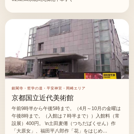
銀閣寺・哲学の道・平安神宮・岡崎エリア
京都国立近代美術館
午前9時半から午後5時まで。（4月～10月の金曜は
午後8時まで。（入館は７時半まで））入館料（常
設展）400円。 \n土田麦僊（つちだばくせん）作
「大原女」、福田平八郎作「花」をはじめ…