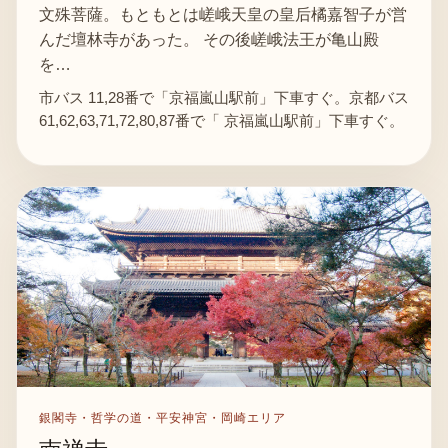
文殊菩薩。もともとは嵯峨天皇の皇后橘嘉智子が営
んだ壇林寺があった。 その後嵯峨法王が亀山殿
を…
市バス 11,28番で「京福嵐山駅前」下車すぐ。京都バス
61,62,63,71,72,80,87番で「 京福嵐山駅前」下車すぐ。
銀閣寺・哲学の道・平安神宮・岡崎エリア