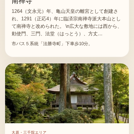
南禅寺
1264（文永元）年、亀山天皇の離宮として創建さ
れ、1291（正応4）年に臨済宗南禅寺派大本山とし
て南禅寺と改められた。 \n広大な敷地には西から、
勅使門、三門、法堂（はっとう）、方丈…
市バス５系統「法勝寺町」下車歩10分。
大原・三千院エリア