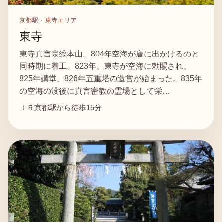
京都駅・東寺エリア
東寺
東寺真言宗総本山。804年空海が唐に出かけるのと
同時期に着工。823年、東寺が空海に勅賜され、
825年講堂、826年五重塔の造営が始まった。835年
の空海の没後に真言密教の霊場として栄…
ＪＲ京都駅から徒歩15分