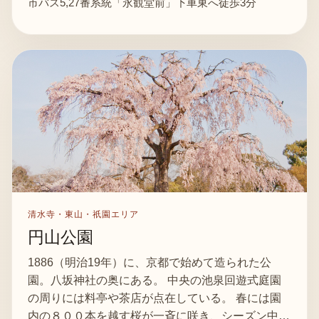
市バス5,27番系統「永観堂前」下車東へ徒歩3分
清水寺・東山・祇園エリア
円山公園
1886（明治19年）に、京都で始めて造られた公
園。八坂神社の奥にある。 中央の池泉回遊式庭園
の周りには料亭や茶店が点在している。 春には園
内の８００本を越す桜が一斉に咲き、シーズン中…