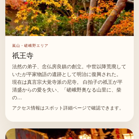
嵐山・嵯峨野エリア
祇王寺
法然の弟子、念仏房良鎮の創立。中世以降荒廃して
いたが平家物語の遺跡として明治に復興された。
現在は真言宗大覚寺派の尼寺。 白拍子の祇王が平
清盛からの愛を失い、「嵯峨野奥なる山里に、柴
の…
アクセス情報はスポット詳細ページで確認できます。