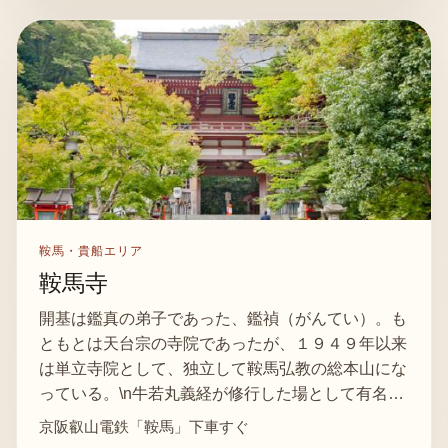
鞍馬・貴船エリア
鞍馬寺
開基は鑑真の弟子であった、鑑禎（がんてい）。も
ともとは天台宗の寺院であったが、１９４９年以来
は単立寺院として、独立して鞍馬弘教の総本山にな
っている。\n牛若丸義経が修行した場として有名…
京阪叡山電鉄「鞍馬」下車すぐ