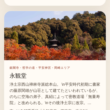
銀閣寺・哲学の道・平安神宮・岡崎エリア
永観堂
浄土宗西山禅林寺派総本山。 \n平安時代初期に書家
の藤原関雄が山荘として建てたといわれているが、
のちに空海の弟子、真紹によって密教道場「無量寿
院」と改められる。\nその後浄土宗に改宗。…