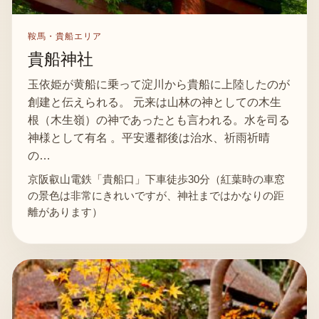
鞍馬・貴船エリア
貴船神社
玉依姫が黄船に乗って淀川から貴船に上陸したのが
創建と伝えられる。 元来は山林の神としての木生
根（木生嶺）の神であったとも言われる。水を司る
神様として有名 。平安遷都後は治水、祈雨祈晴
の…
京阪叡山電鉄「貴船口」下車徒歩30分（紅葉時の車窓
の景色は非常にきれいですが、神社まではかなりの距
離があります）