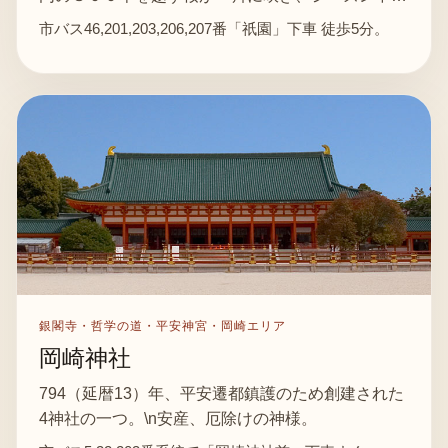
市バス46,201,203,206,207番「祇園」下車 徒歩5分。
銀閣寺・哲学の道・平安神宮・岡崎エリア
岡崎神社
794（延暦13）年、平安遷都鎮護のため創建された
4神社の一つ。\n安産、厄除けの神様。