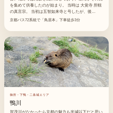
を集めて供養したのが始まり。 当時は 大覚寺 所轄
の真言宗。 当初は五智如来寺と号したが、後…
京都バス72系統で「鳥居本」下車徒歩3分
御所・下鴨・二条城エリア
鴨川
賀茂川がなかったら京都の魅力も半減以下だと思い