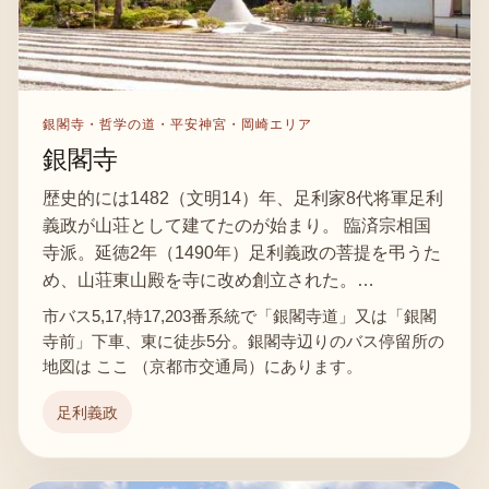
銀閣寺・哲学の道・平安神宮・岡崎エリア
銀閣寺
歴史的には1482（文明14）年、足利家8代将軍足利
義政が山荘として建てたのが始まり。 臨済宗相国
寺派。延徳2年（1490年）足利義政の菩提を弔うた
め、山荘東山殿を寺に改め創立された。…
市バス5,17,特17,203番系統で「銀閣寺道」又は「銀閣
寺前」下車、東に徒歩5分。銀閣寺辺りのバス停留所の
地図は ここ （京都市交通局）にあります。
足利義政