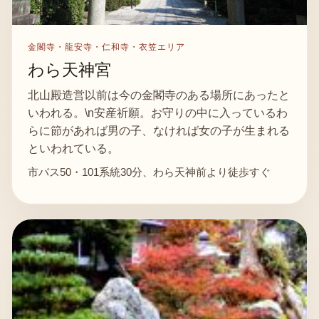
金閣寺・龍安寺・仁和寺・衣笠エリア
わら天神宮
北山殿造営以前は今の金閣寺のある場所にあったと
いわれる。\n安産祈願。お守りの中に入っているわ
らに節があれば男の子、なければ女の子が生まれる
といわれている。
市バス50・101系統30分、わら天神前より徒歩すぐ