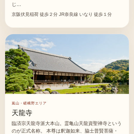
じ…
京阪伏見稲荷 徒歩２分 JR奈良線 いなり 徒歩１分
嵐山・嵯峨野エリア
天龍寺
臨済宗天龍寺派大本山。霊亀山天龍資聖禅寺という
のが正式名称。 本尊は釈迦如来、脇士普賢菩薩・