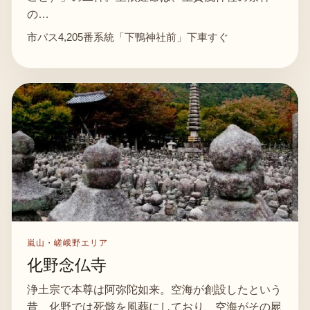
の…
市バス4,205番系統「下鴨神社前」下車すぐ
嵐山・嵯峨野エリア
化野念仏寺
浄土宗で本尊は阿弥陀如来。空海が創設したという
昔、化野では死骸を風葬にしており、空海がその屍