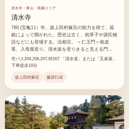
清水寺・東山・祇園エリア
清水寺
780 (宝亀11）年、坂上田村麻呂の助力を得て、延
鎮によって開かれた。歴史は古く、枕草子や源氏物
語などにも登場する。法相宗。 ＜仁王門＞桧皮
葺、入母屋造り。清水坂を登りきると見える門…
市バス204,206,207,特207 「清水道」または「五条坂」
下車徒歩10分
坂上田村麻呂
藤原行成