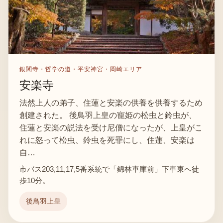
銀閣寺・哲学の道・平安神宮・岡崎エリア
安楽寺
法然上人の弟子、住蓮と安楽の供養を供養するため
創建された。 後鳥羽上皇の寵姫の松虫と鈴虫が、
住蓮と安楽の説法を受け尼僧になったが、上皇がこ
れに怒って松虫、鈴虫を死罪にし、住蓮、安楽は
自…
市バス203,11,17,5番系統で「錦林車庫前」下車東へ徒
歩10分。
後鳥羽上皇