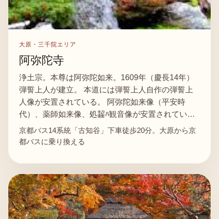
大原・三千院エリア
阿弥陀寺
浄土宗。本尊は阿弥陀如来。1609年（慶長14年）
弾誓上人が建立。 本道には弾誓上人自作の弾誓上
人像が安置されている。 阿弥陀如来像（平安時
代）、薬師如来像、処齧ﾊ観音像が安置されてい…
京都バス14系統「古知谷」下車徒歩20分。大原から京
都バスに乗り換える