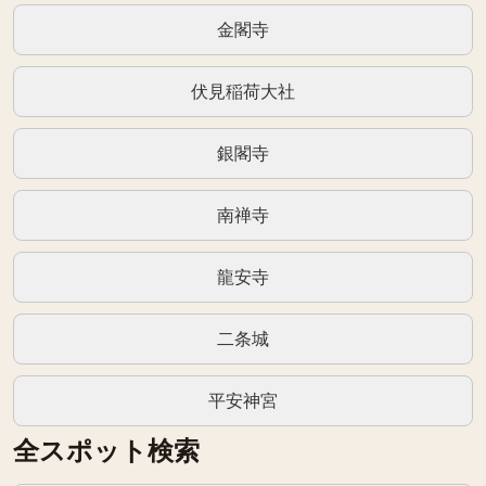
金閣寺
伏見稲荷大社
銀閣寺
南禅寺
龍安寺
二条城
平安神宮
全スポット検索