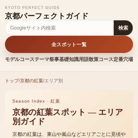
KYOTO PERFECT GUIDE
京都パーフェクトガイド
サイト内検索
検索
全スポット一覧
モデルコース
テーマ
祭事
基礎知識
用語
散策コース
定番
穴場
お
トップ
/
京都の
紅葉
/
エリア別
Season Index ·
紅葉
京都の
紅葉
スポット — エリア
別ガイド
京都の
紅葉
は、東山や嵐山などエリアごとに見頃や