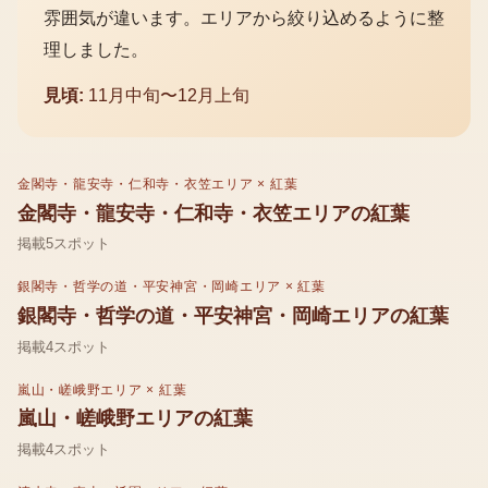
雰囲気が違います。エリアから絞り込めるように整
理しました。
見頃:
11月中旬〜12月上旬
金閣寺・龍安寺・仁和寺・衣笠エリア
×
紅葉
金閣寺・龍安寺・仁和寺・衣笠エリア
の
紅葉
掲載
5
スポット
銀閣寺・哲学の道・平安神宮・岡崎エリア
×
紅葉
銀閣寺・哲学の道・平安神宮・岡崎エリア
の
紅葉
掲載
4
スポット
嵐山・嵯峨野エリア
×
紅葉
嵐山・嵯峨野エリア
の
紅葉
掲載
4
スポット