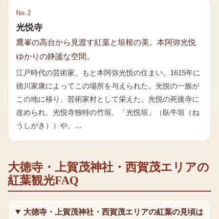
No.
2
光悦寺
鷹峯の高台から見渡す紅葉と垣根の美。本阿弥光悦
ゆかりの静謐な空間。
江戸時代の芸術家、もと本阿弥光悦の住まい。1615年に
徳川家康によってこの場所を与えられた。光悦の一族が
この地に移り、芸術家村として栄えた。光悦の死後寺に
改められ、光悦寺独特の竹垣、「光悦垣」（臥牛垣（ね
うしがき））や、…
大徳寺・上賀茂神社・西賀茂エリア
の
紅葉
観光FAQ
大徳寺・上賀茂神社・西賀茂エリアの紅葉の見頃は