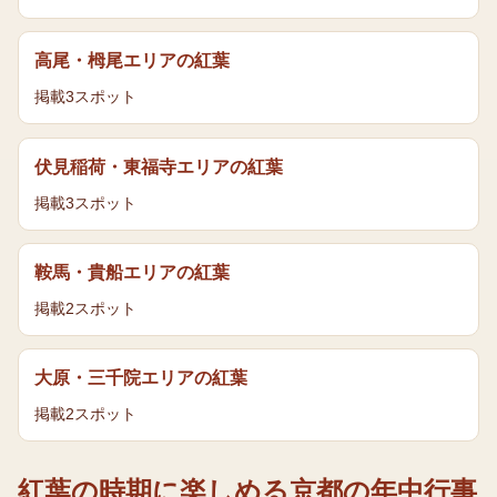
高尾・栂尾エリア
の
紅葉
掲載
3
スポット
伏見稲荷・東福寺エリア
の
紅葉
掲載
3
スポット
鞍馬・貴船エリア
の
紅葉
掲載
2
スポット
大原・三千院エリア
の
紅葉
掲載
2
スポット
紅葉
の時期に楽しめる京都の年中行事