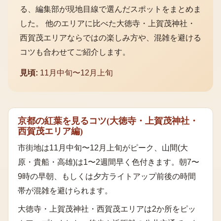
る、編集部が現地目線で選んだスポットをまとめま
した。 他のエリアに比べた
大徳寺・上賀茂神社・
西賀茂エリア
ならではの楽しみ方や、混雑を避ける
コツも合わせてご紹介します。
見頃:
11月中旬〜12月上旬
京都の紅葉を見るコツ
(
大徳寺・上賀茂神社・
西賀茂エリア
編)
市街地は11月中旬〜12月上旬がピーク、山間(大
原・貴船・高雄)は1〜2週間早く色付きます。朝7〜
9時の早朝、もしくは夕方ライトアップ前後の時間
帯が混雑を避けられます。
大徳寺・上賀茂神社・西賀茂エリア
は
2
か所をピッ