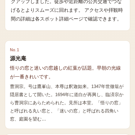
クアップしました。徒歩や近距離の公共交通でつな
げるとよりスムーズに回れます。 アクセスや拝観時
間の詳細は各スポット詳細ページで確認できます。
No.
1
源光庵
悟りの窓と迷いの窓越しの紅葉が話題。早朝の光線
が一番きれいです。
曹洞宗。号は鷹峯山、本尊は釈迦如来。1347年世徹翁が
隠居書として開いた。1694年に道白が再興し、臨済宗か
ら曹洞宗にあらためられた。見所は本堂。「悟りの窓」
と呼ばれる丸い窓と、「迷いの窓」と呼ばれる四角い
窓、庭園を望む…