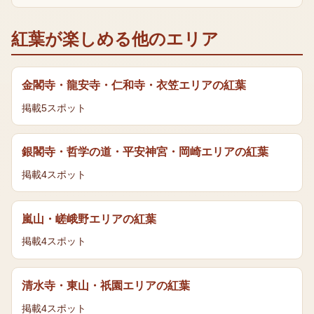
紅葉
が楽しめる他のエリア
金閣寺・龍安寺・仁和寺・衣笠エリア
の
紅葉
掲載
5
スポット
銀閣寺・哲学の道・平安神宮・岡崎エリア
の
紅葉
掲載
4
スポット
嵐山・嵯峨野エリア
の
紅葉
掲載
4
スポット
清水寺・東山・祇園エリア
の
紅葉
掲載
4
スポット