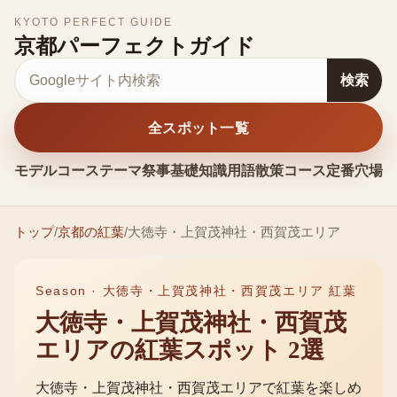
KYOTO PERFECT GUIDE
京都パーフェクトガイド
サイト内検索
検索
全スポット一覧
モデルコース
テーマ
祭事
基礎知識
用語
散策コース
定番
穴場
お
トップ
/
京都の
紅葉
/
大徳寺・上賀茂神社・西賀茂エリア
Season ·
大徳寺・上賀茂神社・西賀茂エリア 紅葉
大徳寺・上賀茂神社・西賀茂
エリア
の
紅葉
スポット
2
選
大徳寺・上賀茂神社・西賀茂エリア
で
紅葉
を楽しめ