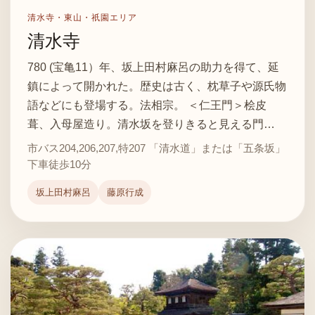
清水寺・東山・祇園エリア
清水寺
780 (宝亀11）年、坂上田村麻呂の助力を得て、延
鎮によって開かれた。歴史は古く、枕草子や源氏物
語などにも登場する。法相宗。 ＜仁王門＞桧皮
葺、入母屋造り。清水坂を登りきると見える門…
市バス204,206,207,特207 「清水道」または「五条坂」
下車徒歩10分
坂上田村麻呂
藤原行成