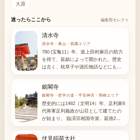
大原
迷ったらここから
編集部セレクト
清水寺
清水寺・東山・祇園エリア
780 (宝亀11）年、坂上田村麻呂の助力
を得て、延鎮によって開かれた。歴史
は古く、枕草子や源氏物語などにも登
場する。法相宗。 ＜仁王門＞桧皮葺、
入…
銀閣寺
銀閣寺・哲学の道・平安神宮・岡崎エリア
歴史的には1482（文明14）年、足利家8
代将軍足利義政が山荘として建てたの
が始まり。 臨済宗相国寺派。延徳2年
（1490年）足利義政の菩提を弔うた…
伏見稲荷大社