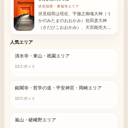
伏見稲荷・東福寺エリア
伏見稲荷は現在、宇迦之御魂大神（う
かのみたまのおおかみ）佐田彦大神
（さだひこおおかみ）、大宮能売大神
（おおみやのめおおかみ）、田中大神
（たなかおおか…
人気エリア
清水寺・東山・祇園エリア
13
スポット
銀閣寺・哲学の道・平安神宮・岡崎エリア
10
スポット
嵐山・嵯峨野エリア