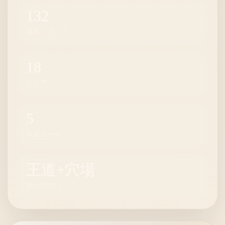
132
掲載スポット
18
エリア
5
散策コース
王道+穴場
旅の切り口