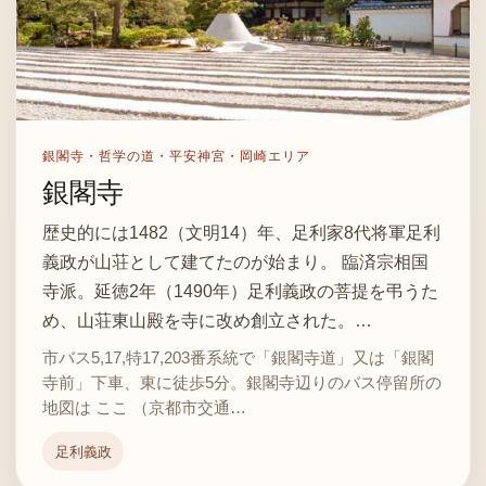
銀閣寺・哲学の道・平安神宮・岡崎エリア
銀閣寺
歴史的には1482（文明14）年、足利家8代将軍足利
義政が山荘として建てたのが始まり。 臨済宗相国
寺派。延徳2年（1490年）足利義政の菩提を弔うた
め、山荘東山殿を寺に改め創立された。…
市バス5,17,特17,203番系統で「銀閣寺道」又は「銀閣
寺前」下車、東に徒歩5分。銀閣寺辺りのバス停留所の
地図は ここ （京都市交通…
足利義政