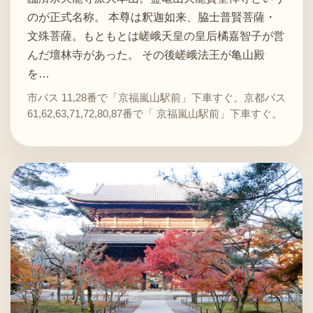
のが正式名称。 本尊は釈迦如来、脇士普賢菩薩・
文殊菩薩。もともとは嵯峨天皇の皇后橘嘉智子が営
んだ壇林寺があった。 その後嵯峨法王が亀山殿
を…
市バス 11,28番で「京福嵐山駅前」下車すぐ。京都バス
61,62,63,71,72,80,87番で「 京福嵐山駅前」下車すぐ。