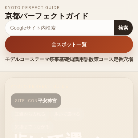
KYOTO PERFECT GUIDE
京都パーフェクトガイド
サイト内検索
検索
全スポット一覧
モデルコース
テーマ
祭事
基礎知識
用語
散策コース
定番
穴場
お
KYOTO PERFECT GUIDE
平安神宮
SITE ICON
王道から入れる
歩いて選べる
穴場までつながる