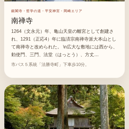
銀閣寺・哲学の道・平安神宮・岡崎エリア
南禅寺
1264（文永元）年、亀山天皇の離宮として創建さ
れ、1291（正応4）年に臨済宗南禅寺派大本山とし
て南禅寺と改められた。 \n広大な敷地には西から、
勅使門、三門、法堂（はっとう）、方丈…
市バス５系統「法勝寺町」下車歩10分。