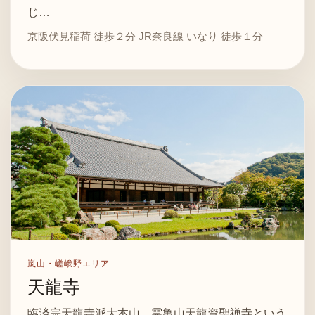
じ…
京阪伏見稲荷 徒歩２分 JR奈良線 いなり 徒歩１分
嵐山・嵯峨野エリア
天龍寺
臨済宗天龍寺派大本山。霊亀山天龍資聖禅寺という