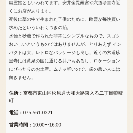
幽霊飴ともいわれてます。安井金毘羅宮や六道珍皇寺近
くにお店があります。
死後に墓の中で生まれた子供のために、幽霊が毎晩買い
求めたといういわくつきの飴。
水飴と砂糖で作られた非常にシンプルなもので、スゴク
おいしいというものではありませんが、とりあえず イン
パクトは大。レトロなパッケージも良し。近くの六道珍
皇寺には黄泉の国に通じる井戸もあるし、ロケーション
にぴったりのお土産。ムチャ堅いので、歯の悪い人には
向きません。
住所：
京都市東山区松原通大和大路東入る二丁目轆轤
町
電話：
075-561-0321
営業時間：
10:00〜16:00