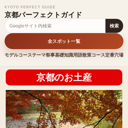
KYOTO PERFECT GUIDE
京都パーフェクトガイド
サイト内検索
検索
全スポット一覧
モデルコース
テーマ
祭事
基礎知識
用語
散策コース
定番
穴場
お
京都のお土産