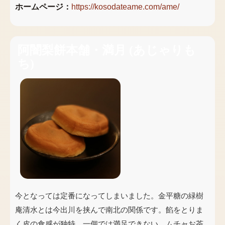
ホームページ：
https://kosodateame.com/ame/
阿闇梨餅本舗・満月
(
あじゃりも
ち
)
今となっては定番になってしまいました。金平糖の緑樹
庵清水とは今出川を挟んで南北の関係です。餡をとりま
く皮の食感が独特。一個では満足できない。ムチャお茶