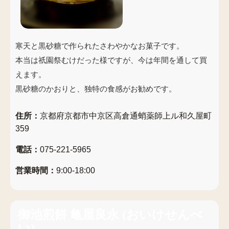
寒天と黒砂糖で作られたさわやかなお菓子です。
本当は祇園祭むけだった様ですが、今は年間を通して買
えます。
黒砂糖のかおりと、独特の食感がお勧めです。
住所：
京都府京都市中京区高倉通蛸薬師上ル和久屋町
359
電話：
075-221-5965
営業時間：
9:00-18:00
御池煎餅 亀屋良永
(
おいけせんべ
い
)