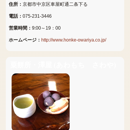
住所：
京都市中京区車屋町通二条下る
電話：
075-231-3446
営業時間：
9:00～19：00
ホームページ：
http://www.honke-owariya.co.jp/
粟餅所・澤屋
(
あわもち さわや
)