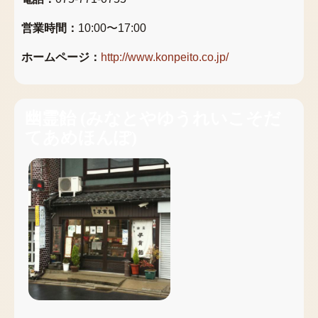
営業時間：
10:00〜17:00
ホームページ：
http://www.konpeito.co.jp/
幽霊飴
(
みなとやゆうれいこそだ
てあめほんぽ
)