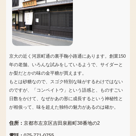
京大の近く河原町通の裏手鞠小路通にあります。創業150
年の老舗。いろんな試みをしているようで、サイダーと
か梨だとかの味の金平糖が買えます。
もとは砂糖なので、スゴク特別な味がするわけではない
のですが、「コンペイトウ」という語感と、ものすごい
日数をかけて、なぜかあの形に成長するという神秘性と
が相俟って、味を超えた独特の魅力があるのは確か。
住所：
京都市左京区吉田泉殿町38番地の2
電話：
075-771-0755