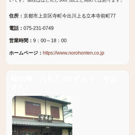
住所：
京都市上京区寺町今出川上る立本寺前町77
電話：
075-231-0749
営業時間：
9：00～18：00
ホームページ：
https://www.norohonten.co.jp
柚味噌 八百三
(
ゆずみそ やお
さん
)