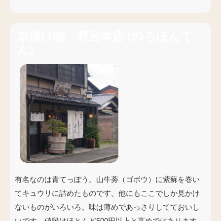
京漬け物 野呂本店
(
のろほんて
ん
)
有名なのは青てっぽう。山牛蒡（ゴボウ）に紫蘇を巻い
てキュウリに詰めたものです。他にもここでしか見かけ
ないものがいろいろ。味は薄めであっさりしてておいし
いです。値段はほとんど500円以上と高めではあります。