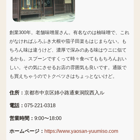
創業300年。老舗味噌屋さん。有名なのは柚味噌で、これ
がなければふろふき大根や茄子田楽もはじまらない。も
ちろん味は違うけど、濃厚で深みのある味はウニに似て
るかも。スプーンですくって時々食べてももちろんおい
しい。その気にさせるお店の雰囲気も良いです。通販で
も買えちゃうのでトクベツさはちょっとないけど。
住所：
京都市中京区姉小路通東洞院西入ル
電話：
075-221-0318
営業時間：
9:00〜18:00
ホームページ：
https://www.yaosan-yuumiso.com