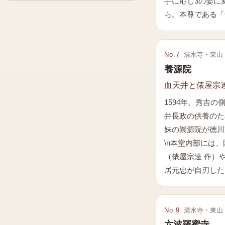
手に応じ3の姿に
ら。本尊である「
No.
7
清水寺・東山
養源院
血天井と俵屋宗
1594年、秀吉
井長政の供養のた
妹の崇源院が徳川
\n本堂内部には
（俵屋宗達 作）
居元忠が自刃した
No.
9
清水寺・東山
六波羅蜜寺