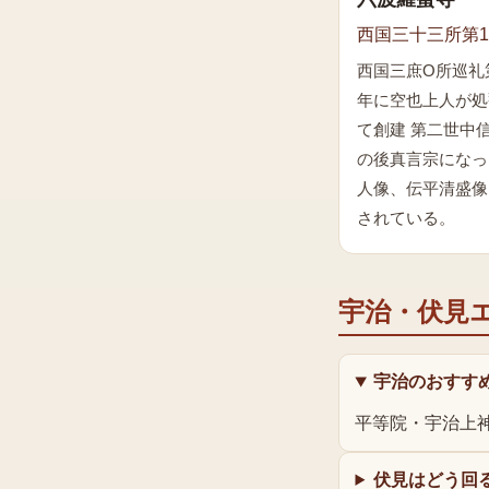
西国三十三所第1
西国三庶O所巡礼第
年に空也上人が処
て創建 第二世中
の後真言宗になっ
人像、伝平清盛像
されている。
宇治・伏見
宇治のおすす
平等院・宇治上
伏見はどう回