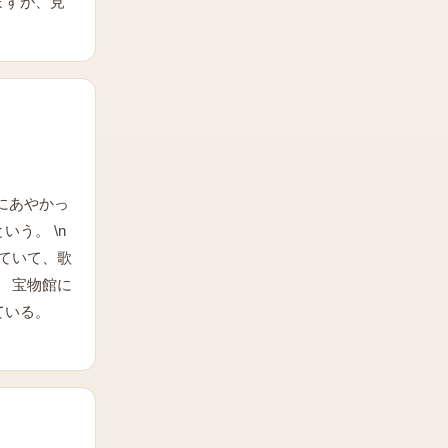
ますが、見
にあやかっ
う。 \n
ていて、歌
。 宝物館に
ている。