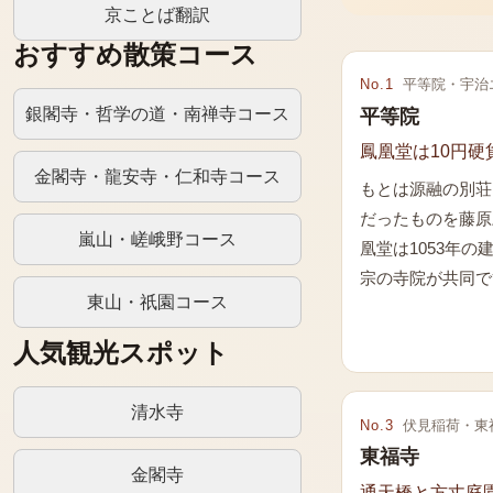
京ことば翻訳
おすすめ散策コース
No.
1
平等院・宇治
銀閣寺・哲学の道・南禅寺コース
平等院
鳳凰堂は10円
金閣寺・龍安寺・仁和寺コース
もとは源融の別荘
だったものを藤原
嵐山・嵯峨野コース
凰堂は1053年
宗の寺院が共同で
東山・祇園コース
人気観光スポット
清水寺
No.
3
伏見稲荷・東
東福寺
金閣寺
通天橋と方丈庭