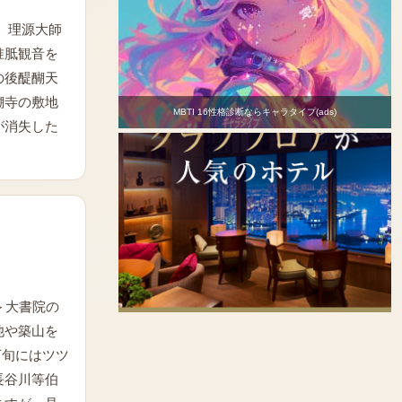
、理源大師
准胝観音を
の後醍醐天
醐寺の敷地
MBTI 16性格診断ならキャラタイプ(ads)
が消失した
＞大書院の
池や築山を
下旬にはツツ
長谷川等伯