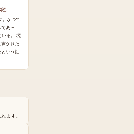
の鐘。
建立。かつて
してあっ
ている。 境
と書かれた
たという話
回れます。