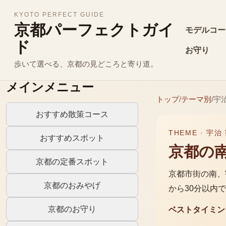
KYOTO PERFECT GUIDE
京都パーフェクトガイ
モデルコー
ド
お守り
歩いて選べる、京都の見どころと寄り道。
メインメニュー
トップ
/
テーマ別
/
宇
おすすめ散策コース
THEME ·
宇治
おすすめスポット
京都の
京都の定番スポット
京都市街の南、
京都のおみやげ
から30分以内
京都のお守り
ベストタイミン