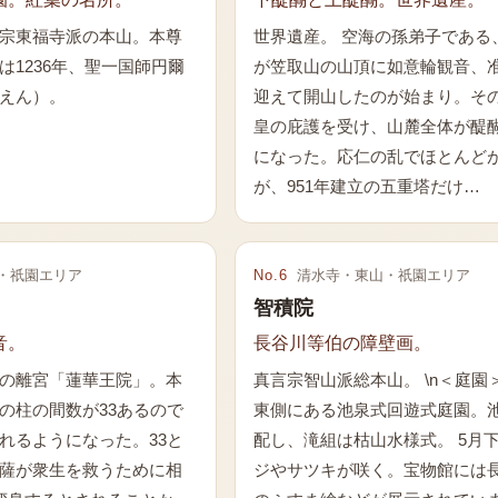
宗東福寺派の本山。本尊
世界遺産。 空海の孫弟子である
は1236年、聖一国師円爾
が笠取山の山頂に如意輪観音、
えん）。
迎えて開山したのが始まり。そ
皇の庇護を受け、山麓全体が醍
になった。応仁の乱でほとんど
が、951年建立の五重塔だけ…
・祇園エリア
No.
6
清水寺・東山・祇園エリア
智積院
音。
長谷川等伯の障壁画。
の離宮「蓮華王院」。本
真言宗智山派総本山。 \n＜庭園
の柱の間数が33あるので
東側にある池泉式回遊式庭園。
れるようになった。33と
配し、滝組は枯山水様式。 5月
薩が衆生を救うために相
ジやサツキが咲く。宝物館には