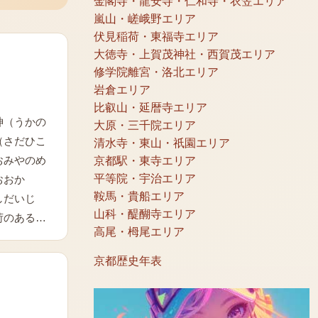
金閣寺・龍安寺・仁和寺・衣笠エリア
嵐山・嵯峨野エリア
伏見稲荷・東福寺エリア
大徳寺・上賀茂神社・西賀茂エリア
修学院離宮・洛北エリア
岩倉エリア
。
比叡山・延暦寺エリア
神（うかの
大原・三千院エリア
（さだひこ
清水寺・東山・祇園エリア
おみやのめ
京都駅・東寺エリア
平等院・宇治エリア
おおか
鞍馬・貴船エリア
しだいじ
山科・醍醐寺エリア
荷のある…
高尾・栂尾エリア
京都歴史年表