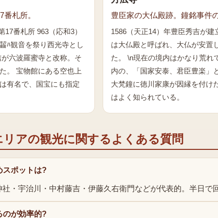
7番札所。
豊臣家の大仏殿跡。鐘銘事件
17番札所 963（応和3）
1586（天正14）年豊臣秀吉が
齧ﾊ観音を祭り西光寺とし
は大仏殿と呼ばれ、大仏が安置
信が六波羅蜜寺と改称。そ
た。 \n現在の境内はかなり荒れ
た。 宝物館にある空也上
内の、「国家安泰、君臣豊楽」
は有名で、国宝にも指定
大梵鐘に徳川家康が因縁を付け
はよく知られている。
エリアの観光
に関するよくある質問
めスポットは?
神社・宇治川・中村藤吉・伊藤久右衛門などが代表的。半日で
るのが効率的?