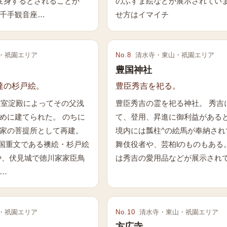
変身するとされることか
のふすま絵などが展示されてい
千手観音座…
せ方はイマイチ
・祇園エリア
No.
8
清水寺・東山・祇園エリア
豊国神社
達の杉戸絵。
豊臣秀吉を祀る。
の側室淀殿によってその父浅
豊臣秀吉の霊を祀る神社。 秀吉
めに建てられた。 のちに
て、登用、昇進に御利益があるとい
家の菩提所として再建。
境内には瓢柱^の絵馬が奉納され
、国重文である襖絵・杉戸絵
舞伎役者や、芸柏lのものもある
や、伏見城で徳川家家臣鳥
は秀吉の愛用品などが展示され
…
・祇園エリア
No.
10
清水寺・東山・祇園エリア
方広寺