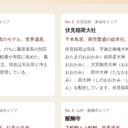
エリア
No.
2
伏見稲荷・東福寺エリア
伏見稲荷大社
硬貨のモデル。世界遺産。
千本鳥居。商売繁盛の総本社
。のちに藤原道長の別荘
伏見稲荷は現在、宇迦之御魂大
頼通が寺院に改めた。 鳳
みたまのおおかみ）佐田彦大神
の建立。現在は天台宗と浄土
おおかみ）、大宮能売大神（お
管理している。
おおかみ）、田中大神（たなか
み）、四大神（しのおおかみ・
ん）を配祀しています。伏見稲
福寺エリア
No.
4
山科・醍醐寺エリア
醍醐寺
園。紅葉の名所。
下醍醐と上醍醐。世界遺産。