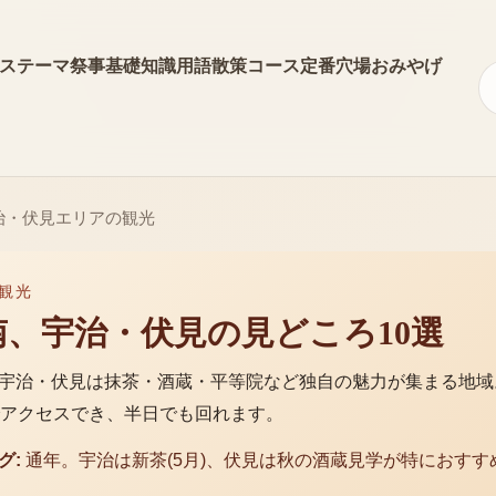
ス
テーマ
祭事
基礎知識
用語
散策コース
定番
穴場
おみやげ
治・伏見エリアの観光
 観光
南、宇治・伏見の見どころ10選
宇治・伏見は抹茶・酒蔵・平等院など独自の魅力が集まる地域
でアクセスでき、半日でも回れます。
グ:
通年。宇治は新茶(5月)、伏見は秋の酒蔵見学が特におすす