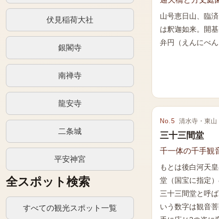
山号恵日山、臨済
伏見稲荷大社
は釈迦如来。開基
弁円（えんにべん
銀閣寺
南禅寺
龍安寺
No.
5
清水寺・東山
二条城
三十三間堂
千一体の千手観
平安神宮
もとは後白河天皇
全スポット検索
堂（国宝に指定）
三十三間堂と呼ば
いう数字は観音菩
すべての観光スポット一覧