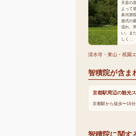
天皇の
よって
条河原
遊式の
流れ、
い。ま
しく…
清水寺・東山・祇園
智積院
が含ま
京都駅周辺の観光
京都駅から徒歩〜15分
智積院
に関す