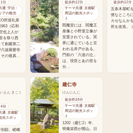
11分
徒歩約12分
徒歩約12分
通: 宇治・
テーマ共通: 京都駅
五条木屋町
リアの観光
周辺の観光スポッ
便なところ
ト
庶O所巡礼第
カセなんか
閻魔堂には、閻魔王
所963（応和
所を改造。 
座像と小野篁立像が
に空也上人が
安置されている。冥
観音を祭り西
界に通じていると言
して創建第二
われる井戸がある。
が六波羅蜜寺
門前の「六道の辻」
。その後真…
は、現世とあの世を
分…
建仁寺
いえん きこく
けんにんじ
徒歩約16分
テーマ共通: 京都駅
14分
周辺の観光スポッ
通: 京都駅
ト
観光スポッ
1202（建仁2）年、
明庵栄西が開山。日
寺別邸。嵯峨