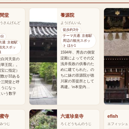
間堂
養源院
うさんげんど
ようげんいん
徒歩約3分
テーマ共通: 京都駅
3分
周辺の観光スポッ
通: 京都駅
ト ほか1
観光スポッ
1594年、秀吉の側室
1
淀殿によってその父
後白河天皇の
浅井長政の供養のた
蓮華王院」。
めに建てられた。の
国宝に指定）
ちに妹の崇源院が徳
数が33ある
川家の菩提所として
十三間堂と呼
再建。\n本堂内…
ようになっ
という数字
蜜寺
六道珍皇寺
efish
みつじ
ろくどうちんのうじ
エフィッシュ