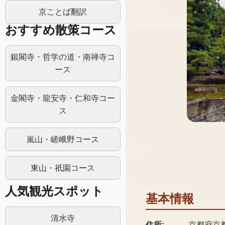
京ことば翻訳
おすすめ散策コース
銀閣寺・哲学の道・南禅寺コ
ース
金閣寺・龍安寺・仁和寺コー
ス
嵐山・嵯峨野コース
東山・祇園コース
人気観光スポット
基本情報
清水寺
住所:
京都府京