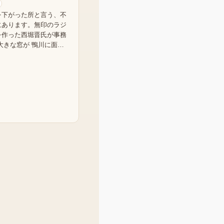
を下がった所と言う、不
にあります。無印のラジ
を作った西堀晋氏が事務
大きな窓が 鴨川に面…