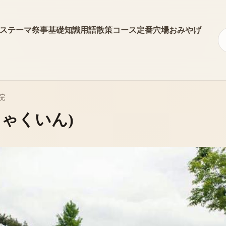
ス
テーマ
祭事
基礎知識
用語
散策コース
定番
穴場
おみやげ
院
しゃくいん)