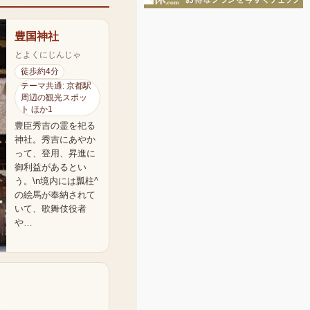
豊国神社
とよくにじんじゃ
徒歩約4分
テーマ共通: 京都駅
周辺の観光スポッ
ト ほか1
豊臣秀吉の霊を祀る
神社。秀吉にあやか
って、登用、昇進に
御利益があるとい
う。\n境内には瓢柱^
の絵馬が奉納されて
いて、歌舞伎役者
や…