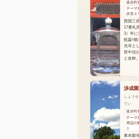
徒歩約
テーマ共
伏見エ
西国三
17番札
3）年
処齧ﾊ
光寺と
世中信
と改称
渉成園
しょうせ
てい
徒歩約
テーマ共
周辺の
ト
東本願