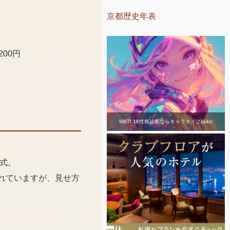
京都歴史年表
00円
MBTI 16性格診断ならキャラタイプ(ads)
式。
れていますが、見せ方