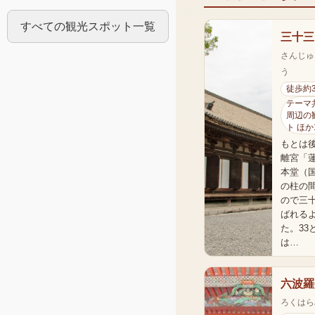
すべての観光スポット一覧
三十三
さんじゅ
う
徒歩約
テーマ共
周辺の
ト ほか
もとは
離宮「
本堂（
の柱の間
ので三
ばれる
た。33
は…
六波羅
ろくはら