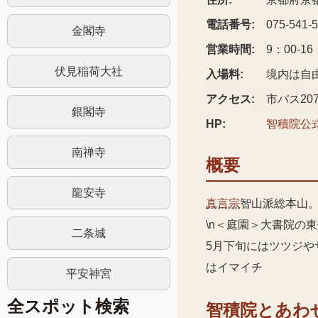
電話番号:
075-541-
金閣寺
営業時間:
9：00-16
伏見稲荷大社
入場料:
境内は自由
アクセス:
市バス20
銀閣寺
HP:
智積院
公
南禅寺
概要
龍安寺
真言宗
智山派総本山
\n＜庭園＞大書院の
二条城
5月下旬にはツツジ
はイマイチ
平安神宮
全スポット検索
智積院
とあわ