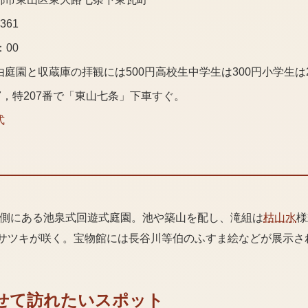
5361
：00
庭園と収蔵庫の拝観には500円高校生中学生は300円小学生は2
7，特207番で「東山七条」下車すぐ。
式
。
東側にある池泉式回遊式庭園。池や築山を配し、滝組は
枯山水
様
やサツキが咲く。宝物館には長谷川等伯のふすま絵などが展示さ
せて訪れたいスポット