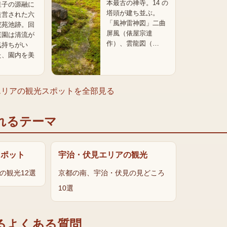
本最古の禅寺。14 の
皇子の源融に
塔頭が建ち並ぶ。
造営された六
「風神雷神図」二曲
院苑池跡。回
屏風（俵屋宗達
庭園は清流が
作）、雲龍図（…
気持ちがい
た、園内を美
エリア
の観光スポットを全部見る
れるテーマ
スポット
宇治・伏見エリアの観光
の観光12選
京都の南、宇治・伏見の見どころ
10選
るよくある質問