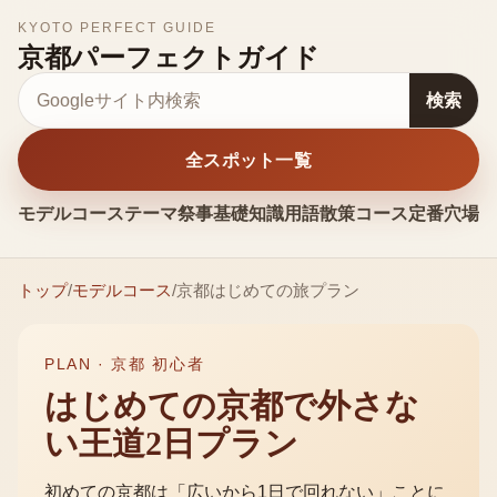
KYOTO PERFECT GUIDE
京都パーフェクトガイド
サイト内検索
検索
全スポット一覧
モデルコース
テーマ
祭事
基礎知識
用語
散策コース
定番
穴場
お
トップ
/
モデルコース
/
京都はじめての旅プラン
PLAN ·
京都 初心者
はじめての京都で外さな
い王道2日プラン
初めての京都は「広いから1日で回れない」ことに