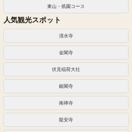
東山・祇園コース
人気観光スポット
清水寺
金閣寺
伏見稲荷大社
銀閣寺
南禅寺
龍安寺