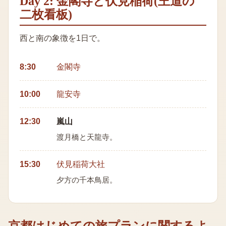
Day 2: 金閣寺と伏見稲荷(王道の
二枚看板)
西と南の象徴を1日で。
8:30
金閣寺
10:00
龍安寺
12:30
嵐山
渡月橋と天龍寺。
15:30
伏見稲荷大社
夕方の千本鳥居。
京都はじめての旅プラン
に関するよ