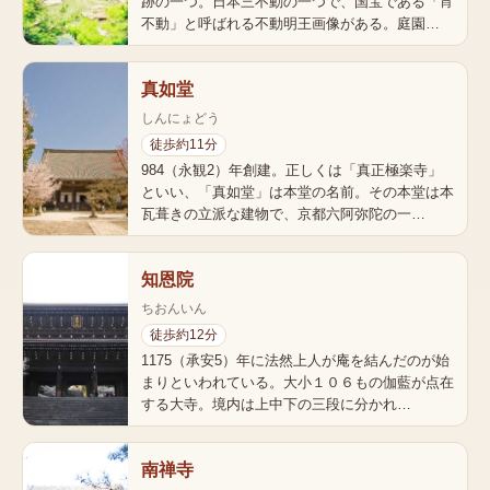
跡の一つ。日本三不動の一つで、国宝である「宵
不動」と呼ばれる不動明王画像がある。庭園…
真如堂
しんにょどう
徒歩約11分
984（永観2）年創建。正しくは「真正極楽寺」
といい、「真如堂」は本堂の名前。その本堂は本
瓦葺きの立派な建物で、京都六阿弥陀の一…
知恩院
ちおんいん
徒歩約12分
1175（承安5）年に法然上人が庵を結んだのが始
まりといわれている。大小１０６もの伽藍が点在
する大寺。境内は上中下の三段に分かれ…
南禅寺