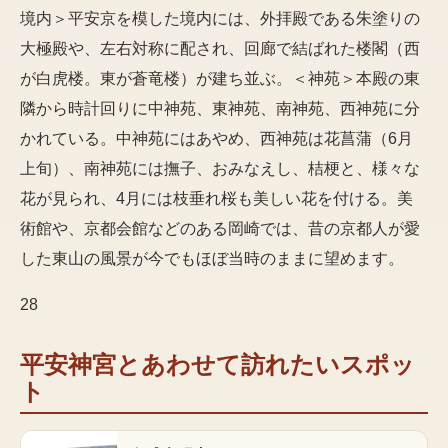
境内＞平安京を模した境内には、外拝殿である朱塗りの
大極殿や、左右対称に配され、回廊で結ばれた楼閣（西
が白虎楼。東が蒼竜楼）が建ち並ぶ。＜神苑＞本殿の東
隣から時計回りに中神苑、東神苑、南神苑、西神苑に分
かれている。中神苑にはあやめ、西神苑は花菖蒲（6月
上旬）、南神苑には撫子、おみなえし、桔梗と、様々な
花が見られ、4月には枝垂れ桜も美しい花を付ける。美
術館や、京都会館などのある岡崎では、昔の京都人が愛
した東山の風景が今でもほぼ当時のままに望めます。
28
平安神宮
とあわせて訪れたいスポッ
ト