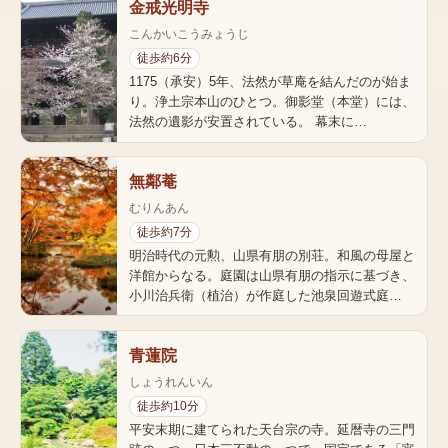
金戒光明寺
こんかいこうみょうじ
徒歩約6分
1175（承安）5年、法然が草庵を結んだのが始ま
り。浄土宗本山のひとつ。御影堂（本堂）には、
法然の遺影が安置されている。 幕末に…
無鄰菴
むりんあん
徒歩約7分
明治時代の元勲、山県有朋の別荘。和風の母屋と
洋館からなる。庭園は山県有朋の指示に基づき、
小川治兵衛（植治）が作庭した池泉回遊式庭…
青蓮院
しょうれんいん
徒歩約10分
平安末期に建てられた天台宗の寺。延暦寺の三門