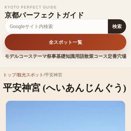
KYOTO PERFECT GUIDE
京都パーフェクトガイド
サイト内検索
検索
全スポット一覧
モデルコース
テーマ
祭事
基礎知識
用語
散策コース
定番
穴場
お
トップ
/
観光スポット
/
平安神宮
平安神宮
(へいあんじんぐう)