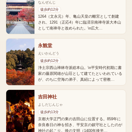
なんぜんじ
徒歩約12分
1264（文永元）年、亀山天皇の離宮として創建
され、1291（正応4）年に臨済宗南禅寺派大本山
として南禅寺と改められた。\n広大…
永観堂
えいかんどう
徒歩約12分
浄土宗西山禅林寺派総本山。\n平安時代初期に書
家の藤原関雄が山荘として建てたといわれている
が、のちに空海の弟子、真紹によって密教…
吉田神社
よしだじんじゃ
徒歩約13分
京都大学正門の東の吉田山に位置する。859年に
奈良春日の神を招き、平安京の鎮守社としたのが
神社の起こり。後の文明（1400年後半…