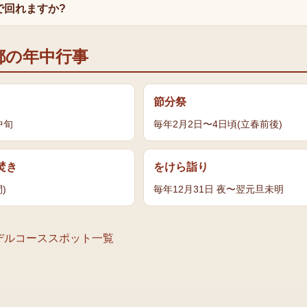
で回れますか?
都の年中行事
節分祭
中旬
毎年2月2日〜4日頃(立春前後)
焚き
をけら詣り
)
毎年12月31日 夜〜翌元旦未明
デルコース
スポット一覧