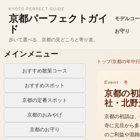
KYOTO PERFECT GUIDE
京都パーフェクトガイ
モデルコー
ド
お守り
歩いて選べる、京都の見どころと寄り道。
メインメニュー
トップ
/
京都の年中
おすすめ散策コース
Event ·
冬
おすすめスポット
京都の初
京都の定番スポット
社・北野
京都のおみやげ
京都の初詣は、
寺に元旦から多
京都のお守り
のご利益や混雑