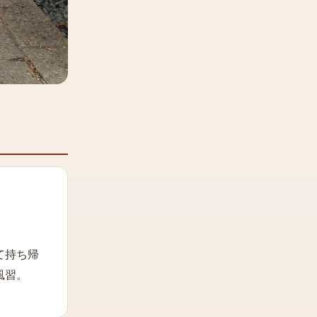
て持ち帰
風習。