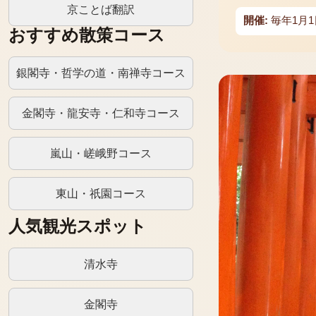
京ことば翻訳
開催:
毎年1月1
おすすめ散策コース
銀閣寺・哲学の道・南禅寺コース
金閣寺・龍安寺・仁和寺コース
嵐山・嵯峨野コース
東山・祇園コース
人気観光スポット
清水寺
金閣寺