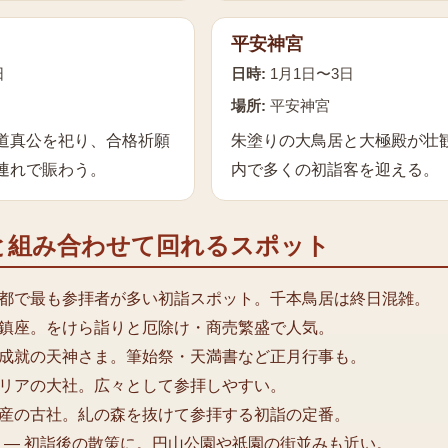
平安神宮
日
日時:
1月1日〜3日
場所:
平安神宮
道真公を祀り、合格祈願
朱塗りの大鳥居と大極殿が壮
連れで賑わう。
内で多くの初詣客を迎える。
と組み合わせて回れるスポット
都で最も参拝者が多い初詣スポット。千本鳥居は終日混雑。
鎮座。をけら詣りと厄除け・商売繁盛で人気。
成就の天神さま。筆始祭・天満書など正月行事も。
リアの大社。広々として参拝しやすい。
産の古社。糺の森を抜けて参拝する初詣の定番。
—
初詣後の散策に。円山公園や祇園の街並みも近い。