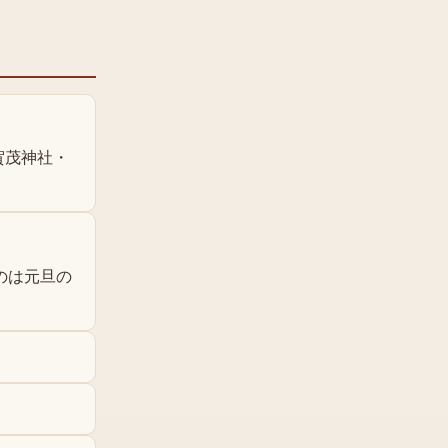
賀茂神社・
のは元旦の