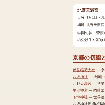
北野天満宮
日時:
1月1日〜3
場所:
北野天満宮
学問の神・菅原
の受験生や家族
京都の初詣
伏見稲荷大社
—
京
八坂神社
—
祇園に
北野天満宮
—
学業
平安神宮
—
岡崎エ
下鴨神社
—
世界遺
八坂神社周辺(祇園)