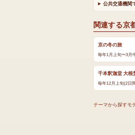
公共交通機関
関連する京
京の冬の旅
毎年1月上旬〜3月
千本釈迦堂 大根
毎年12月上旬(2日間
テーマから探す
モ