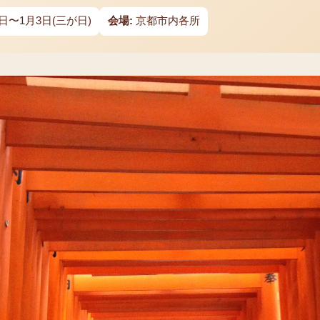
日〜1月3日(三が日)
会場:
京都市内各所