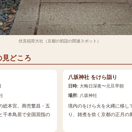
伏見稲荷大社（京都の初詣の関連スポット）
の見どころ
八坂神社 をけら詣り
日
日時:
大晦日深夜〜元旦早朝
社
場所:
八坂神社
の総本宮。商売繁昌・五
境内のをけら火を火縄に移し
と千本鳥居で全国屈指の
り、雑煮を炊く京都の正月の