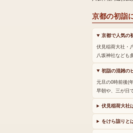
京都の初詣
京都で人気の
伏見稲荷大社・
八坂神社なども
初詣の混雑の
元旦の0時前後(
早朝や、三が日
伏見稲荷大社
をけら詣りと