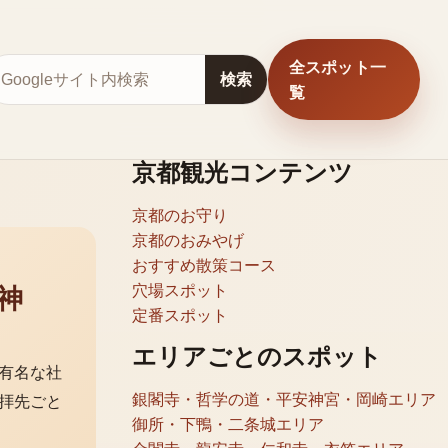
全スポット一
サイト内検索
検索
覧
京都観光コンテンツ
京都のお守り
京都のおみやげ
おすすめ散策コース
穴場スポット
神
定番スポット
エリアごとのスポット
有名な社
銀閣寺・哲学の道・平安神宮・岡崎エリア
拝先ごと
御所・下鴨・二条城エリア