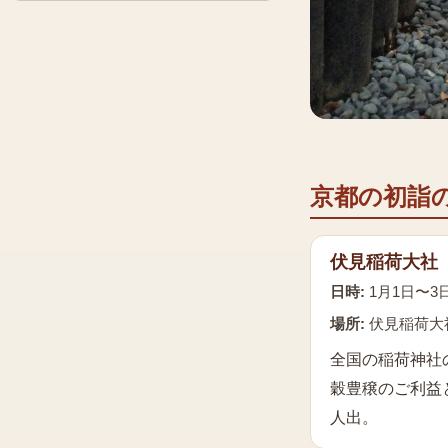
京都の初詣
伏見稲荷大社
日時:
1月1日〜3
場所:
伏見稲荷大
全国の稲荷神社
穀豊穣のご利益
人出。