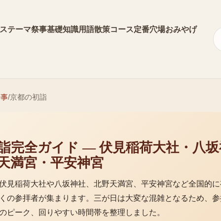
ス
テーマ
祭事
基礎知識
用語
散策コース
定番
穴場
おみやげ
行事
/
京都の初詣
詣完全ガイド — 伏見稲荷大社・八坂
天満宮・平安神宮
伏見稲荷大社や八坂神社、北野天満宮、平安神宮など全国的に
くの参拝者が集まります。三が日は大変な混雑となるため、参
のピーク、回りやすい時間帯を整理しました。