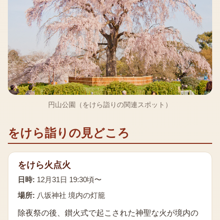
円山公園（をけら詣りの関連スポット）
をけら詣り
の見どころ
をけら火点火
日時:
12月31日 19:30頃〜
場所:
八坂神社 境内の灯籠
除夜祭の後、鑚火式で起こされた神聖な火が境内の