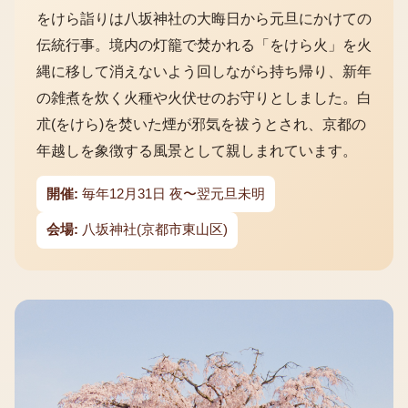
をけら詣りは八坂神社の大晦日から元旦にかけての
伝統行事。境内の灯籠で焚かれる「をけら火」を火
縄に移して消えないよう回しながら持ち帰り、新年
の雑煮を炊く火種や火伏せのお守りとしました。白
朮(をけら)を焚いた煙が邪気を祓うとされ、京都の
年越しを象徴する風景として親しまれています。
開催:
毎年12月31日 夜〜翌元旦未明
会場:
八坂神社(京都市東山区)