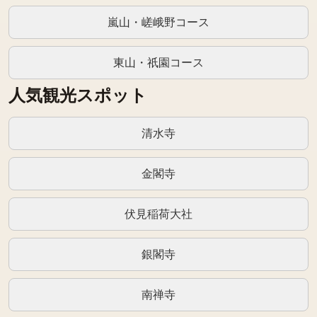
嵐山・嵯峨野コース
東山・祇園コース
人気観光スポット
清水寺
金閣寺
伏見稲荷大社
銀閣寺
南禅寺