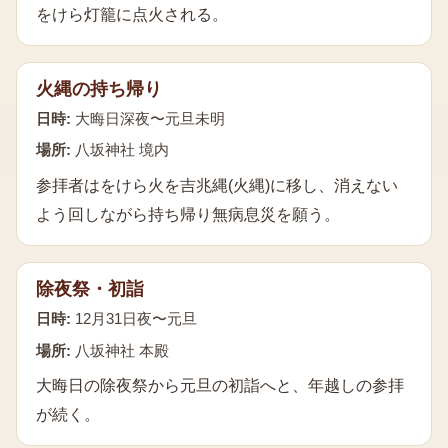
をけら灯籠に点火される。
火縄の持ち帰り
日時:
大晦日深夜〜元旦未明
場所:
八坂神社 境内
参拝者はをけら火を吉兆縄(火縄)に移し、消えない
よう回しながら持ち帰り無病息災を願う。
除夜祭・初詣
日時:
12月31日夜〜元旦
場所:
八坂神社 本殿
大晦日の除夜祭から元旦の初詣へと、年越しの参拝
が続く。