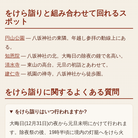
をけら詣り
と組み合わせて回れるス
ポット
円山公園
—
八坂神社の東隣。年越し参拝の動線上にあ
る。
知恩院
—
八坂神社の北。大晦日の除夜の鐘で名高い。
清水寺
—
東山の高台。元旦の初詣とあわせて。
建仁寺
—
祇園の禅寺。八坂神社から徒歩圏。
をけら詣り
に関するよくある質問
をけら詣りはいつ行われますか?
大晦日(12月31日)の夜から元旦未明にかけて行われま
す。除夜祭の後、19時半頃に境内の灯籠へをけら火