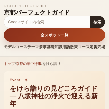
KYOTO PERFECT GUIDE
京都パーフェクトガイド
サイト内検索
検索
全スポット一覧
モデルコース
テーマ
祭事
基礎知識
用語
散策コース
定番
穴場
お
トップ
/
京都の年中行事
/
をけら詣り
Event ·
冬
をけら詣りの見どころガイド
— 八坂神社の浄火で迎える新
年