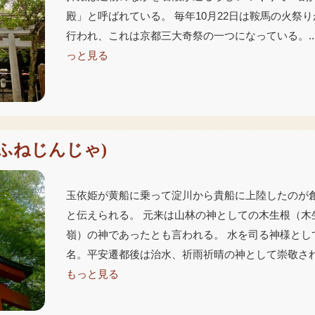
殿」と呼ばれている。 毎年10月22日は鞍馬の火祭り
行われ、これは京都三大奇祭の一つになっている。..
っと見る
ふねじんじゃ
)
玉依姫が黄船に乗って淀川から貴船に上陸したのが
と伝えられる。 元来は山林の神としての木生根（木
嶺）の神であったとも言われる。 水を司る神様とし
名。平安遷都後は治水、祈雨祈晴の神として崇敬され.
もっと見る