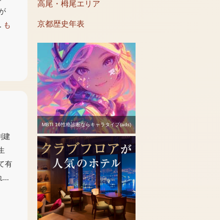
高尾・栂尾エリア
が
京都歴史年表
.
も
MBTI 16性格診断ならキャラタイプ(ads)
創建
生
て有
..