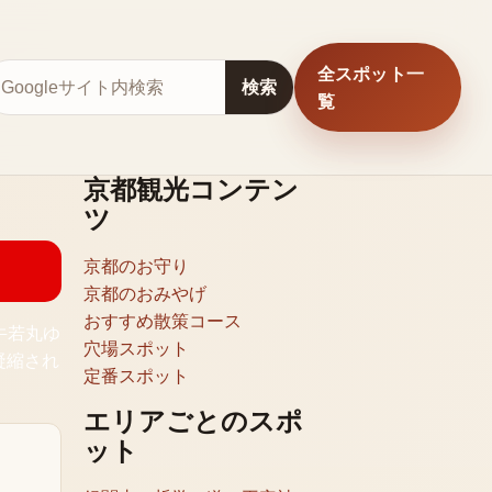
全スポット一
サイト内検索
検索
覧
京都観光コンテン
ツ
京都のお守り
京都のおみやげ
おすすめ散策コース
牛若丸ゆ
穴場スポット
凝縮され
定番スポット
エリアごとのスポ
ット