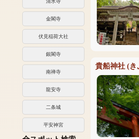
清水寺
金閣寺
伏見稲荷大社
銀閣寺
貴船神社
(
き
南禅寺
龍安寺
二条城
平安神宮