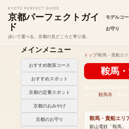
KYOTO PERFECT GUIDE
京都パーフェクトガイ
モデルコー
ド
お守り
歩いて選べる、京都の見どころと寄り道。
メインメニュー
トップ
/
鞍馬・貴船エリ
おすすめ散策コース
鞍馬・
おすすめスポット
叡山電車で市街地か
京都の定番スポット
かりの
鞍馬寺
、水占
京都のおみやげ
鞍馬・貴船エリ
京都のお守り
叡山電鉄「鞍馬」