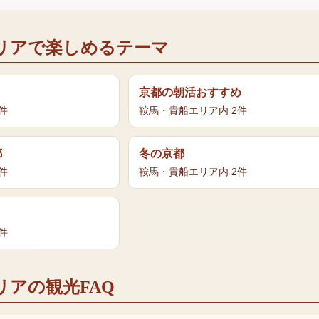
リア
で楽しめるテーマ
ト
京都の朝活おすすめ
件
鞍馬・貴船エリア
内
2
件
都
冬の京都
件
鞍馬・貴船エリア
内
2
件
件
リア
の観光FAQ