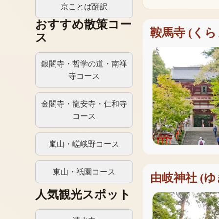
京ことば翻訳
おすすめ散策コー
鞍馬寺
(
くら
ス
銀閣寺・哲学の道・南禅
寺コース
金閣寺・龍安寺・仁和寺
コース
嵐山・嵯峨野コース
東山・祇園コース
由岐神社
(
ゆ
人気観光スポット