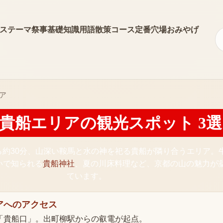
ス
テーマ
祭事
基礎知識
用語
散策コース
定番
穴場
おみやげ
ア
貴船エリア
の観光スポット
3
選
ら約30分、山深い鞍馬と水の神を祀る貴船が隣り合うエリア。
いで知られる
貴船神社
、夏の川床料理など、京都の山の魅力が
ています。
ア
へのアクセス
「貴船口」。出町柳駅からの叡電が起点。