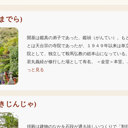
までら
)
開基は鑑真の弟子であった、鑑禎（がんてい）。も
とは天台宗の寺院であったが、１９４９年以来は単
院として、独立して鞍馬弘教の総本山になっている。
若丸義経が修行した場として有名。 ＜金堂＞本堂。..
っと見る
きじんじゃ
)
拝殿は建物のなかを石段が通る珍しいつくりで「割