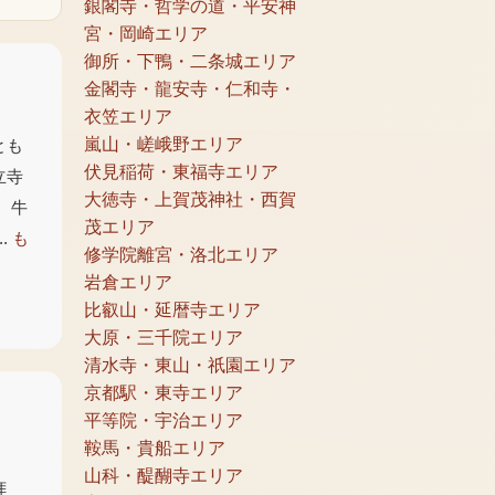
銀閣寺・哲学の道・平安神
宮・岡崎エリア
御所・下鴨・二条城エリア
金閣寺・龍安寺・仁和寺・
衣笠エリア
嵐山・嵯峨野エリア
とも
伏見稲荷・東福寺エリア
立寺
大徳寺・上賀茂神社・西賀
 牛
茂エリア
.
も
修学院離宮・洛北エリア
岩倉エリア
比叡山・延暦寺エリア
大原・三千院エリア
清水寺・東山・祇園エリア
京都駅・東寺エリア
平等院・宇治エリア
鞍馬・貴船エリア
山科・醍醐寺エリア
拝