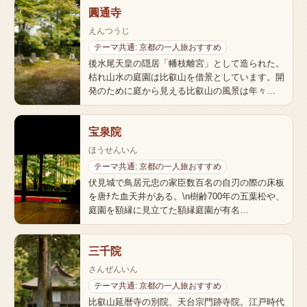
圓通寺
えんつうじ
テーマ共通: 京都の一人旅おすすめ
後水尾天皇の隠居「幡枝離宮」として造られた。
枯れ山水の庭園は比叡山を借景としています。開
発のために庭から見える比叡山の風景は年々…
宝泉院
ほうせんいん
テーマ共通: 京都の一人旅おすすめ
伏見城で鳥居元忠の家臣数百名の自刃の際の床板
を唐ﾁた血天井がある。\n樹齢700年の五葉松や、
庭園を額縁に見立てた額縁庭園が有名…
三千院
さんぜんいん
テーマ共通: 京都の一人旅おすすめ
比叡山延暦寺の別院、天台宗門跡寺院。江戸時代