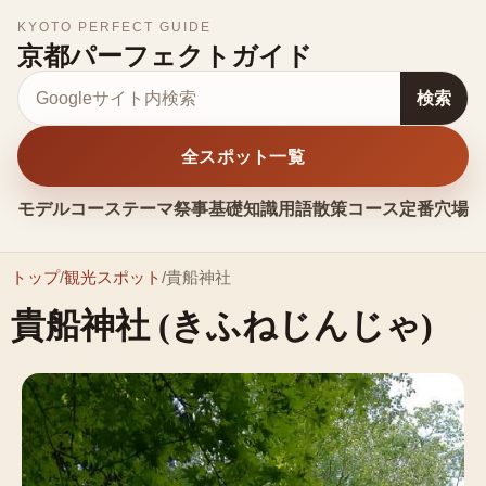
KYOTO PERFECT GUIDE
京都パーフェクトガイド
サイト内検索
検索
全スポット一覧
モデルコース
テーマ
祭事
基礎知識
用語
散策コース
定番
穴場
お
トップ
/
観光スポット
/
貴船神社
貴船神社
(きふねじんじゃ)