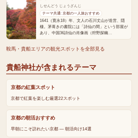
しせんどう じょうざんじ
テーマ共通: 京都の一人旅おすすめ
1641（寛永18）年、文人の石川丈山が造営、隠
棲。茅葺きの書院には「詩仙の間」という部屋が
あり、中国36詩仙の肖像画（狩野探幽…
鞍馬・貴船エリア
の観光スポットを全部見る
貴船神社
が含まれるテーマ
京都の紅葉スポット
京都で紅葉を楽しむ厳選22スポット
京都の朝活おすすめ
早朝にこそ訪れたい京都 — 朝活向け14選