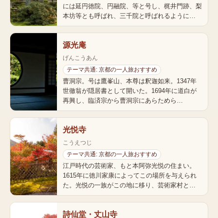
には延円徳院、円融院、等と号し、梶井門跡、梨
本坊等とも呼ばれ、三千院と呼ばれるように…
源光庵
げんこうあん
テーマ共通: 京都の一人旅おすすめ
曹洞宗。号は鷹峯山、本尊は釈迦如来。1347年
世徹翁が隠居書として開いた。1694年に道白が
再興し、臨済宗から曹洞宗にあらためら…
光悦寺
こうえつじ
テーマ共通: 京都の一人旅おすすめ
江戸時代の芸術家、もと本阿弥光悦の住まい。
1615年に徳川家康によってこの場所を与えられ
た。光悦の一族がこの地に移り、芸術家村と…
詩仙堂・丈山寺