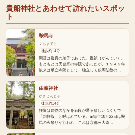
貴船神社
とあわせて訪れたいスポッ
ト
鞍馬寺
くらまでら
徒歩約14分
開基は鑑真の弟子であった、鑑禎（がんてい）。
もともとは天台宗の寺院であったが、１９４９年
以来は単立寺院として、独立して鞍馬弘教の…
由岐神社
ゆきじんじゃ
徒歩約14分
拝殿は建物のなかを石段が通る珍しいつくりで
「割拝殿」と呼ばれている。\n毎年10月22日は鞍
馬の火祭りが行われ、これは京都三大奇…