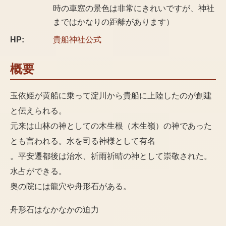
時の車窓の景色は非常にきれいですが、神社
まではかなりの距離があります）
HP:
貴船神社
公式
概要
玉依姫が黄船に乗って淀川から貴船に上陸したのが創建
と伝えられる。
元来は山林の神としての木生根（木生嶺）の神であった
とも言われる。水を司る神様として有名
。平安遷都後は治水、祈雨祈晴の神として崇敬された。
水占ができる。
奥の院には龍穴や舟形石がある。
舟形石はなかなかの迫力