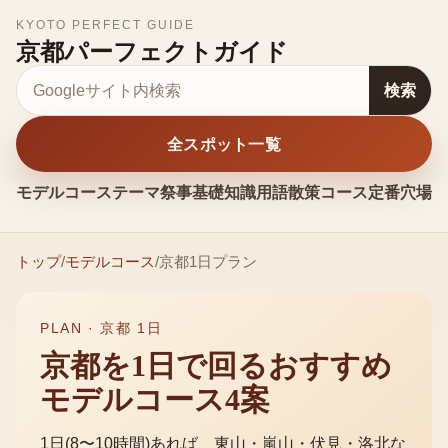
KYOTO PERFECT GUIDE
京都パーフェクトガイド
サイト内検索
検索
全スポット一覧
モデルコース
テーマ
祭事
基礎知識
用語
散策コース
定番
穴場
お
トップ
/
モデルコース
/
京都1日プラン
PLAN ·
京都 1日
京都を1日で回るおすすめ
モデルコース4案
1日(8〜10時間)あれば、東山・嵐山・伏見・洛北な