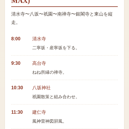
MAX)
清水寺〜八坂〜祇園〜南禅寺〜銀閣寺と東山を縦
走。
8:00
清水寺
二寧坂・産寧坂を下る。
9:30
高台寺
ねね所縁の禅寺。
10:30
八坂神社
祇園散策と組み合わせ。
11:30
建仁寺
風神雷神図屛風。