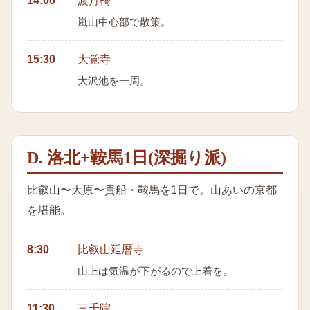
14:00
渡月橋
嵐山中心部で散策。
15:30
大覚寺
大沢池を一周。
D. 洛北+鞍馬1日(深掘り派)
比叡山〜大原〜貴船・鞍馬を1日で。山あいの京都
を堪能。
8:30
比叡山延暦寺
山上は気温が下がるので上着を。
11:30
三千院