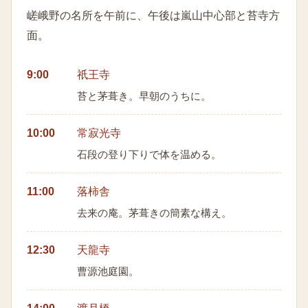
嵯峨野の名所を午前に、午後は嵐山中心部と苔寺方
面。
9:00
祇王寺
苔と茅葺き。早朝のうちに。
10:00
常寂光寺
石段の登り下りで体を温める。
11:00
落柿舎
去来の庵。茅葺きの簡素な構え。
12:30
天龍寺
曹源池庭園。