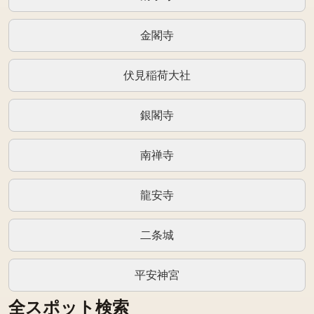
金閣寺
伏見稲荷大社
銀閣寺
南禅寺
龍安寺
二条城
平安神宮
全スポット検索