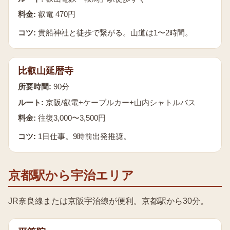
料金:
叡電 470円
コツ:
貴船神社と徒歩で繋がる。山道は1〜2時間。
比叡山延暦寺
所要時間:
90分
ルート:
京阪/叡電+ケーブルカー+山内シャトルバス
料金:
往復3,000〜3,500円
コツ:
1日仕事。9時前出発推奨。
京都駅から宇治エリア
JR奈良線または京阪宇治線が便利。京都駅から30分。