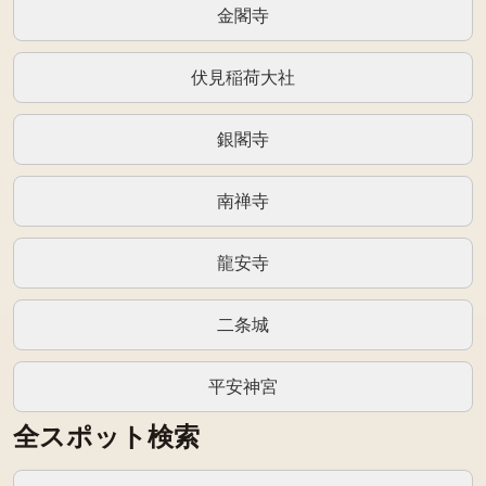
金閣寺
伏見稲荷大社
銀閣寺
南禅寺
龍安寺
二条城
平安神宮
全スポット検索