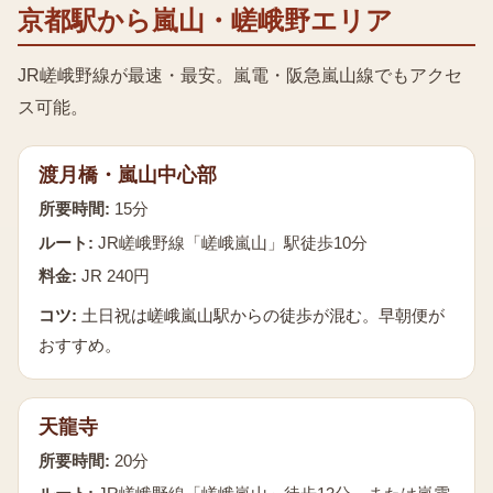
京都駅から嵐山・嵯峨野エリア
JR嵯峨野線が最速・最安。嵐電・阪急嵐山線でもアクセ
ス可能。
渡月橋・嵐山中心部
所要時間:
15分
ルート:
JR嵯峨野線「嵯峨嵐山」駅徒歩10分
料金:
JR 240円
コツ:
土日祝は嵯峨嵐山駅からの徒歩が混む。早朝便が
おすすめ。
天龍寺
所要時間:
20分