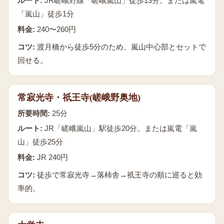
ルート:
JR嵯峨野線「嵯峨嵐山」徒歩13分。または嵐電
「嵐山」徒歩1分
料金:
240〜260円
コツ:
渡月橋から徒歩5分のため、嵐山中心部とセットで
回せる。
常寂光寺・祇王寺(嵯峨野奥地)
所要時間:
25分
ルート:
JR「嵯峨嵐山」駅徒歩20分。または嵐電「嵐
山」徒歩25分
料金:
JR 240円
コツ:
徒歩で常寂光寺→落柿舎→祇王寺の順に巡ると効
率的。