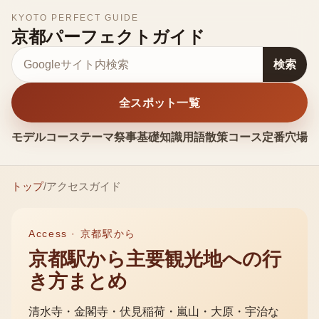
KYOTO PERFECT GUIDE
京都パーフェクトガイド
サイト内検索
検索
全スポット一覧
モデルコース
テーマ
祭事
基礎知識
用語
散策コース
定番
穴場
お
トップ
/
アクセスガイド
Access · 京都駅から
京都駅から主要観光地への行
き方まとめ
清水寺・金閣寺・伏見稲荷・嵐山・大原・宇治な