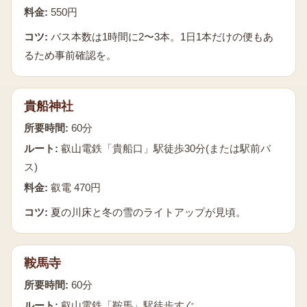
料金:
550円
コツ:
バス本数は1時間に2〜3本。1日1本だけの便もあ
るため事前確認を。
貴船神社
所要時間:
60分
ルート:
叡山電鉄「貴船口」駅徒歩30分(または駅前バ
ス)
料金:
叡電 470円
コツ:
夏の川床と冬の雪のライトアップが見頃。
鞍馬寺
所要時間:
60分
ルート:
叡山電鉄「鞍馬」駅徒歩すぐ