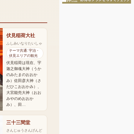
伏見稲荷大社
ふしみいなりたいしゃ
テーマ共通: 宇治・
伏見エリアの観光
伏見稲荷は現在、宇
迦之御魂大神（うか
のみたまのおおか
み）佐田彦大神（さ
だひこおおかみ）、
大宮能売大神（おお
みやのめおおか
み）、田…
三十三間堂
さんじゅうさんげんど