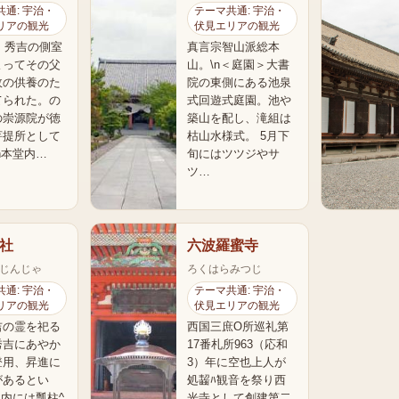
通: 宇治・
テーマ共通: 宇治・
リアの観光
伏見エリアの観光
年、秀吉の側室
真言宗智山派総本
よってその父
山。\n＜庭園＞大書
政の供養のた
院の東側にある池泉
てられた。の
式回遊式庭園。池や
の崇源院が徳
築山を配し、滝組は
菩提所として
枯山水様式。 5月下
n本堂内…
旬にはツツジやサ
ツ…
社
六波羅蜜寺
じんじゃ
ろくはらみつじ
通: 宇治・
テーマ共通: 宇治・
リアの観光
伏見エリアの観光
吉の霊を祀る
西国三庶O所巡礼第
秀吉にあやか
17番札所963（応和
登用、昇進に
3）年に空也上人が
があるとい
処齧ﾊ観音を祭り西
境内には瓢柱^
光寺として創建第二