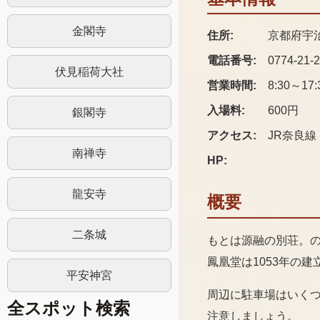
金閣寺
住所:
京都府宇
電話番号:
0774-21-
伏見稲荷大社
営業時間:
8:30～1
入場料:
600円
銀閣寺
アクセス:
JR奈良
南禅寺
HP:
龍安寺
概要
二条城
もとは源融の別荘。
鳳凰堂は1053年の建
平安神宮
周辺に駐車場はいく
全スポット検索
注意しましょう。