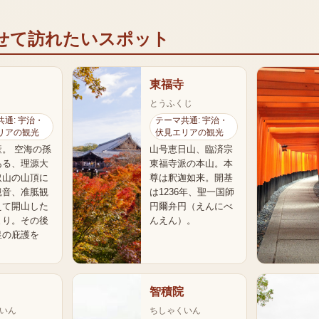
せて訪れたいスポット
東福寺
とうふくじ
通: 宇治・
テーマ共通: 宇治・
リアの観光
伏見エリアの観光
。 空海の孫
山号恵日山、臨済宗
ある、理源大
東福寺派の本山。本
取山の山頂に
尊は釈迦如来。開基
観音、准胝観
は1236年、聖一国師
えて開山した
円爾弁円（えんにべ
まり。その後
んえん）。
皇の庇護を
智積院
いん
ちしゃくいん