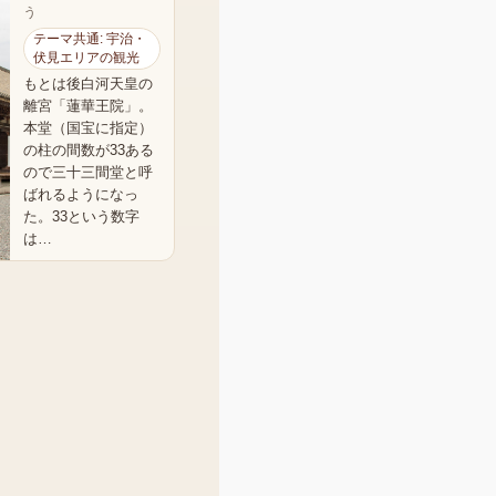
う
テーマ共通: 宇治・
伏見エリアの観光
もとは後白河天皇の
離宮「蓮華王院」。
本堂（国宝に指定）
の柱の間数が33ある
ので三十三間堂と呼
ばれるようになっ
た。33という数字
は…