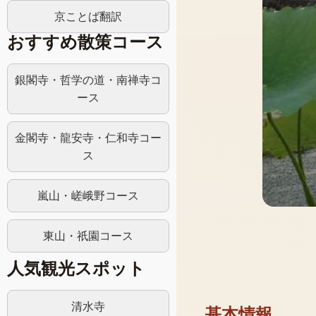
京ことば翻訳
おすすめ散策コース
銀閣寺・哲学の道・南禅寺コ
ース
金閣寺・龍安寺・仁和寺コー
ス
嵐山・嵯峨野コース
東山・祇園コース
人気観光スポット
清水寺
基本情報