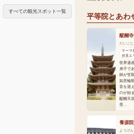
すべての観光スポット一覧
平等院
とあわ
醍醐寺
だいごじ
テーマ共
伏見エ
世界遺産
弟子で
師が笠
如意輪
音を迎
のが始
醍醐天
受…
養源院
ようげん