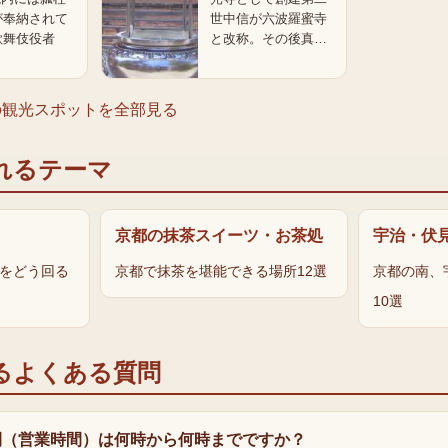
が奉納されて
世中信が六波羅蜜寺
歌舞伎役者
と改称。その後真…
の観光スポットを全部見る
れるテーマ
京都の抹茶スイーツ・お茶処
宇治・伏
寺をどう回る
京都で抹茶を堪能できる場所12選
京都の南、
10選
るよくある質問
間（営業時間）は何時から何時までですか？