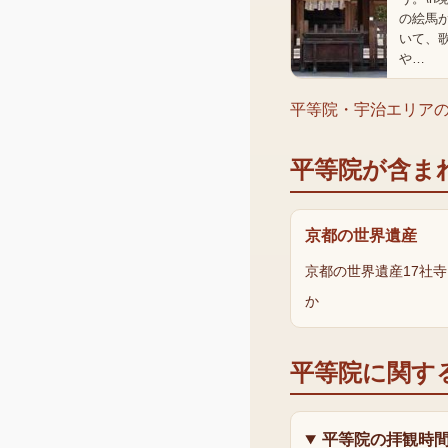
の絵馬
いて、
や…
平等院・宇治エリア
平等院
が含ま
京都の世界遺産
京都の世界遺産17社
か
平等院
に関す
平等院の拝観時