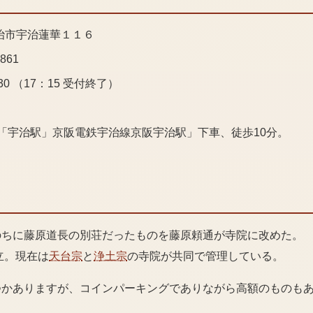
治市宇治蓮華１１６
2861
7:30 （17：15 受付終了）
線「宇治駅」京阪電鉄宇治線京阪宇治駅」下車、徒歩10分。
のちに藤原道長の別荘だったものを藤原頼通が寺院に改めた。
立。現在は
天台宗
と
浄土宗
の寺院が共同で管理している。
つかありますが、コインパーキングでありながら高額のものも