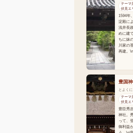
テーマ共
伏見エ
1594
淀殿に
浅井長
めに建
ちに妹
川家の
再建。\
豊国神
とよくに
テーマ共
伏見エ
豊臣秀
神社。
って、
御利益
う。\n