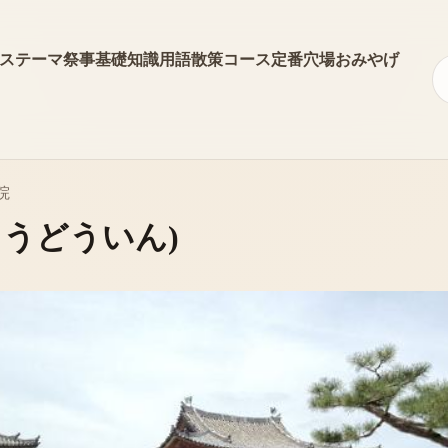
ス
テーマ
祭事
基礎知識
用語
散策コース
定番
穴場
おみやげ
院
ょうどういん)