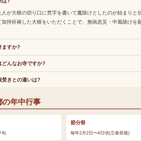
来は?
上人が大根の切り口に梵字を書いて魔除けとしたのが始まりと
て加持祈祷した大根をいただくことで、無病息災・中風除けを
けますか?
はどんなお寺ですか?
根焚きとの違いは?
都の年中行事
節分祭
中旬
毎年2月2日〜4日頃(立春前後)