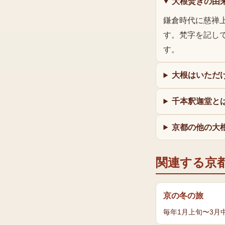
大根焚きの由
鎌倉時代に慈禅
す。梵字を記し
す。
大根はいただ
千本釈迦堂と
京都の他の大
関連する京
京の冬の旅
毎年1月上旬〜3月