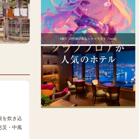
MBTI 16性格診断ならキャラタイプ(ads)
根を炊き込
息災・中風