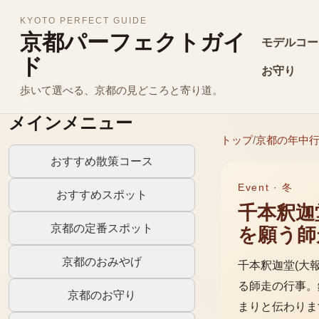
KYOTO PERFECT GUIDE
京都パーフェクトガイ
モデルコー
ド
お守り
歩いて選べる、京都の見どころと寄り道。
メインメニュー
トップ
/
京都の年中
おすすめ散策コース
Event ·
冬
おすすめスポット
千本釈迦
京都の定番スポット
を願う師
京都のおみやげ
千本釈迦堂(大
る師走の行事。
京都のお守り
まりと伝わりま