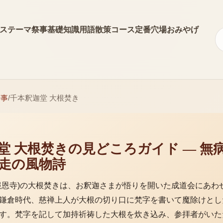
ス
テーマ
祭事
基礎知識
用語
散策コース
定番
穴場
おみやげ
行事
/
千本釈迦堂 大根焚き
堂 大根焚きの見どころガイド — 無
走の風物詩
報恩寺)の大根焚きは、お釈迦さまが悟りを開いた成道会にあわ
鎌倉時代、慈禅上人が大根の切り口に梵字を書いて魔除けとし
す。梵字を記して加持祈祷した大根を炊き込み、参拝者がいた