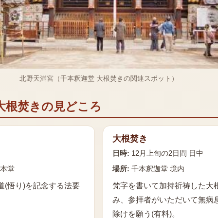
北野天満宮（千本釈迦堂 大根焚きの関連スポット）
大根焚き
の見どころ
大根焚き
日時:
12月上旬の2日間 日中
 本堂
場所:
千本釈迦堂 境内
道(悟り)を記念する法要
梵字を書いて加持祈祷した大
み、参拝者がいただいて無病
除けを願う(有料)。