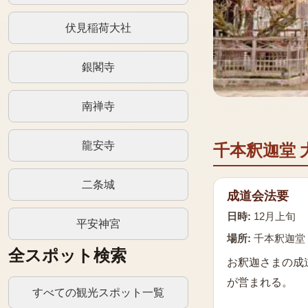
伏見稲荷大社
銀閣寺
南禅寺
龍安寺
千本釈迦堂 
二条城
成道会法要
日時:
12月上旬
平安神宮
場所:
千本釈迦堂
全スポット検索
お釈迦さまの成
が営まれる。
すべての観光スポット一覧