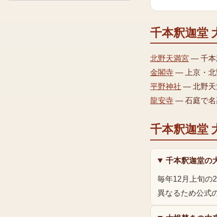
千本釈迦堂 
北野天満宮
—
千本
金閣寺
—
上京・北
平野神社
—
北野天
龍安寺
—
石庭で名
千本釈迦堂 
千本釈迦堂の
毎年12月上旬
異なるため公式