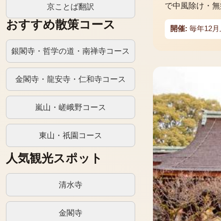
で中風除け・無
京ことば翻訳
おすすめ散策コース
開催:
毎年12月
銀閣寺・哲学の道・南禅寺コース
金閣寺・龍安寺・仁和寺コース
嵐山・嵯峨野コース
東山・祇園コース
人気観光スポット
清水寺
金閣寺