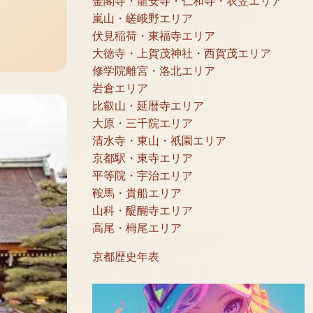
金閣寺・龍安寺・仁和寺・衣笠エリア
嵐山・嵯峨野エリア
伏見稲荷・東福寺エリア
大徳寺・上賀茂神社・西賀茂エリア
修学院離宮・洛北エリア
岩倉エリア
比叡山・延暦寺エリア
大原・三千院エリア
清水寺・東山・祇園エリア
京都駅・東寺エリア
平等院・宇治エリア
鞍馬・貴船エリア
山科・醍醐寺エリア
高尾・栂尾エリア
京都歴史年表