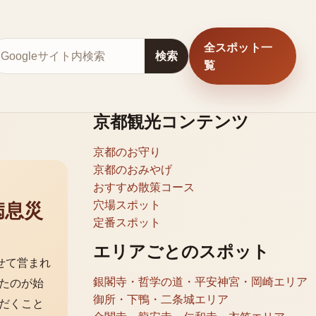
全スポット一
サイト内検索
検索
覧
京都観光コンテンツ
京都のお守り
京都のおみやげ
おすすめ散策コース
穴場スポット
病息災
定番スポット
エリアごとのスポット
せて営まれ
銀閣寺・哲学の道・平安神宮・岡崎エリア
たのが始
御所・下鴨・二条城エリア
だくこと