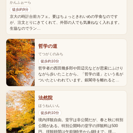
かんふぉーら
徒歩約9分
京大の時計台前カフェ。要はちょっときれいめの学食なのです
が、注文とりにきてくれて、外部の人でも気兼ねなく入れます。
生協なのでラン…
哲学の道
てつがくのみち
徒歩約10分
哲学者の西田幾多郎や田辺元などが思索にふけり
ながら歩いたことから、「哲学の道」という名が
ついたといわれています。銀閣寺を離れると…
法然院
ほうねんいん
徒歩約10分
境内拝観自由。堂宇は非公開だが、春と秋に特別
公開がある。特別公開時の堂宇の拝観料は500
円。拝観時間は午前9時半から4時まで。拝…