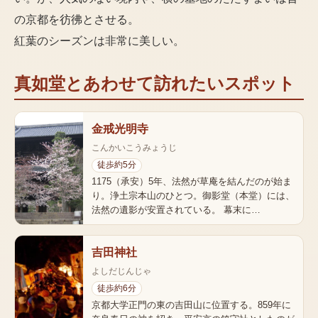
の京都を彷彿とさせる。
紅葉のシーズンは非常に美しい。
真如堂
とあわせて訪れたいスポット
金戒光明寺
こんかいこうみょうじ
徒歩約5分
1175（承安）5年、法然が草庵を結んだのが始ま
り。浄土宗本山のひとつ。御影堂（本堂）には、
法然の遺影が安置されている。 幕末に…
吉田神社
よしだじんじゃ
徒歩約6分
京都大学正門の東の吉田山に位置する。859年に