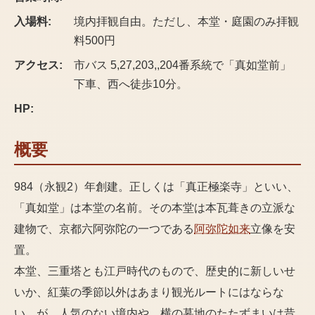
入場料:
境内拝観自由。ただし、本堂・庭園のみ拝観
料500円
アクセス:
市バス 5,27,203,,204番系統で「真如堂前」
下車、西へ徒歩10分。
HP:
概要
984（永観2）年創建。正しくは「真正極楽寺」といい、
「真如堂」は本堂の名前。その本堂は本瓦葺きの立派な
建物で、京都六阿弥陀の一つである
阿弥陀如来
立像を安
置。
本堂、三重塔とも江戸時代のもので、歴史的に新しいせ
いか、紅葉の季節以外はあまり観光ルートにはならな
い。が、人気のない境内や、横の墓地のたたずまいは昔