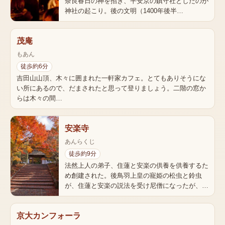
奈良春日の神を招き、平安京の鎮守社としたのが
神社の起こり。後の文明（1400年後半…
茂庵
もあん
徒歩約6分
吉田山山頂、木々に囲まれた一軒家カフェ。とてもありそうにな
い所にあるので、だまされたと思って登りましょう。二階の窓か
らは木々の間…
安楽寺
あんらくじ
徒歩約9分
法然上人の弟子、住蓮と安楽の供養を供養するた
め創建された。後鳥羽上皇の寵姫の松虫と鈴虫
が、住蓮と安楽の説法を受け尼僧になったが、…
京大カンフォーラ