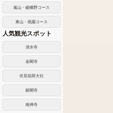
嵐山・嵯峨野コース
東山・祇園コース
人気観光スポット
清水寺
金閣寺
伏見稲荷大社
銀閣寺
南禅寺