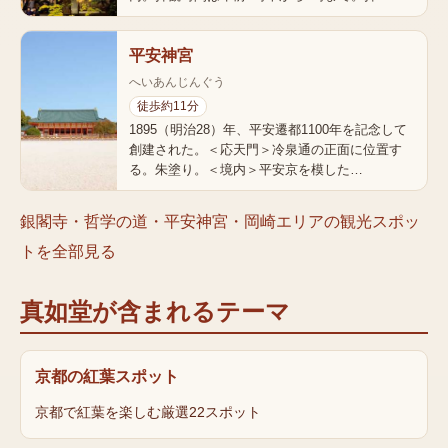
平安神宮
へいあんじんぐう
徒歩約11分
1895（明治28）年、平安遷都1100年を記念して
創建された。＜応天門＞冷泉通の正面に位置す
る。朱塗り。＜境内＞平安京を模した…
銀閣寺・哲学の道・平安神宮・岡崎エリア
の観光スポッ
トを全部見る
真如堂
が含まれるテーマ
京都の紅葉スポット
京都で紅葉を楽しむ厳選22スポット