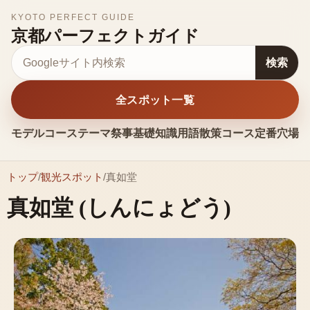
KYOTO PERFECT GUIDE
京都パーフェクトガイド
サイト内検索
検索
全スポット一覧
モデルコース
テーマ
祭事
基礎知識
用語
散策コース
定番
穴場
お
トップ
/
観光スポット
/
真如堂
真如堂
(しんにょどう)