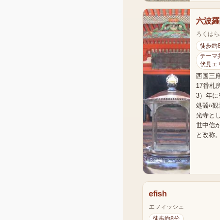
六波羅
ろくはら
徒歩約
テーマ共
伏見エ
西国三
17番札
3）年
処齧ﾊ
光寺と
世中信
と改称
efish
エフィッシュ
徒歩約8分