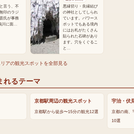
と言う、不
悪縁切り・良縁結び
無印のラジ
の神社としてしられ
晋氏が事務
ています。パワース
鴨川に面…
ポットでもある境内
にはお札がたくさん
貼られた石碑があり
ます。穴をくぐるこ
と…
エリア
の観光スポットを全部見る
まれるテーマ
京都駅周辺の観光スポット
宇治・伏
京都駅から徒歩〜15分の観光12選
京都の南、
10選