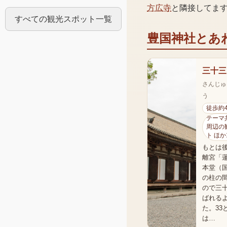
方広寺
と隣接してま
すべての観光スポット一覧
豊国神社
とあ
三十三
さんじゅ
う
徒歩約
テーマ共
周辺の
ト ほか
もとは
離宮「
本堂（
の柱の間
ので三
ばれる
た。33
は…