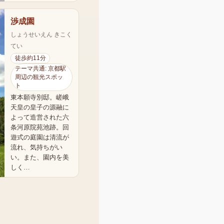
渉成園
しょうせいえん きこく
てい
徒歩約11分
テーマ共通: 京都駅
周辺の観光スポッ
ト
東本願寺別邸。嵯峨
天皇の皇子の源融に
よって造営された六
条河原院苑池跡。回
遊式の庭園は清流が
流れ、気持ちがい
い。また、園内を美
しく…