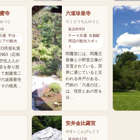
蜜寺
六道珍皇寺
みつじ
ろくどうちんのうじ
8分
徒歩約9分
通: 宇治・
テーマ共通: 京都駅
リアの観光
周辺の観光スポッ
ト
庶O所巡礼第
閻魔堂には、閻魔王
所963（応和
座像と小野篁立像が
に空也上人が
安置されている。冥
観音を祭り西
界に通じていると言
して創建第二
われる井戸がある。
が六波羅蜜寺
門前の「六道の辻」
。その後真…
は、現世とあの世を
分…
安井金比羅宮
やすいこんぴらぐう
徒歩約12分