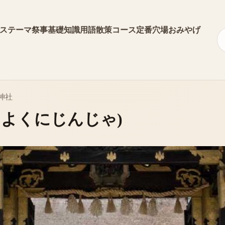
ス
テーマ
祭事
基礎知識
用語
散策コース
定番
穴場
おみやげ
神社
とよくにじんじゃ)