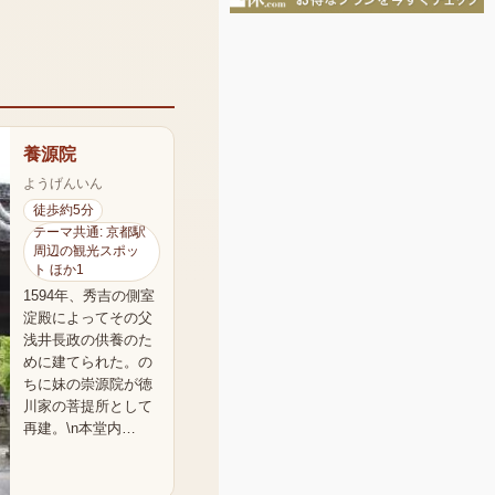
養源院
ようげんいん
徒歩約5分
テーマ共通: 京都駅
周辺の観光スポッ
ト ほか1
1594年、秀吉の側室
淀殿によってその父
浅井長政の供養のた
めに建てられた。の
ちに妹の崇源院が徳
川家の菩提所として
再建。\n本堂内…