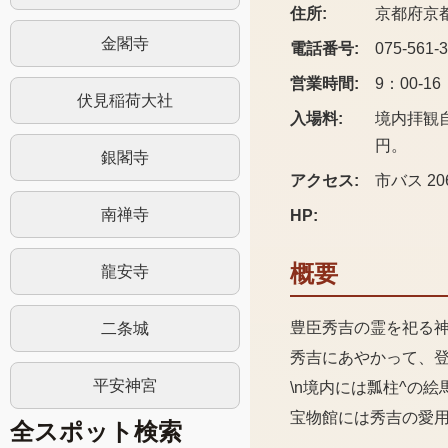
住所:
京都府京
金閣寺
電話番号:
075-561-
営業時間:
9：00-16
伏見稲荷大社
入場料:
境内拝観自
円。
銀閣寺
アクセス:
市バス 2
南禅寺
HP:
概要
龍安寺
豊臣秀吉の霊を祀る
二条城
秀吉にあやかって、
平安神宮
\n境内には瓢柱^の
宝物館には秀吉の愛
全スポット検索