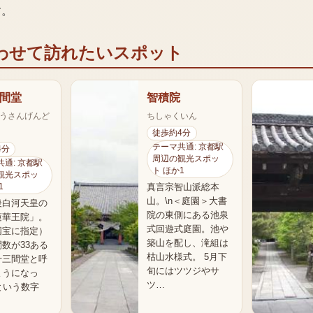
す。
わせて訪れたいスポット
間堂
智積院
うさんげんど
ちしゃくいん
徒歩約4分
テーマ共通: 京都駅
4分
周辺の観光スポッ
通: 京都駅
ト ほか1
観光スポッ
真言宗智山派総本
1
山。\n＜庭園＞大書
後白河天皇の
院の東側にある池泉
蓮華王院」。
式回遊式庭園。池や
国宝に指定）
築山を配し、滝組は
数が33ある
枯山水様式。 5月下
十三間堂と呼
旬にはツツジやサ
ようになっ
ツ…
という数字