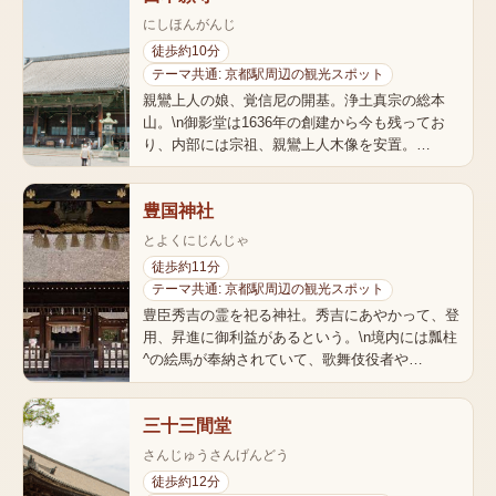
にしほんがんじ
徒歩約10分
テーマ共通: 京都駅周辺の観光スポット
親鸞上人の娘、覚信尼の開基。浄土真宗の総本
山。\n御影堂は1636年の創建から今も残ってお
り、内部には宗祖、親鸞上人木像を安置。…
豊国神社
とよくにじんじゃ
徒歩約11分
テーマ共通: 京都駅周辺の観光スポット
豊臣秀吉の霊を祀る神社。秀吉にあやかって、登
用、昇進に御利益があるという。\n境内には瓢柱
^の絵馬が奉納されていて、歌舞伎役者や…
三十三間堂
さんじゅうさんげんどう
徒歩約12分