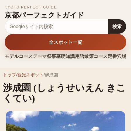
KYOTO PERFECT GUIDE
京都パーフェクトガイド
サイト内検索
検索
全スポット一覧
モデルコース
テーマ
祭事
基礎知識
用語
散策コース
定番
穴場
お
トップ
/
観光スポット
/
渉成園
渉成園
(しょうせいえん きこ
くてい)