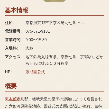
基本情報
住所:
京都府京都市下京区烏丸七条上ル
電話番号:
075-371-9181
営業時間:
9:00〜15:30
入場料:
志納
アクセス:
地下鉄烏丸線五条、京阪七条、京都駅などか
らともに徒歩１０分程度、
HP:
渉成園
公式
概要
東本願寺
別邸。嵯峨天皇の皇子の源融によって造営され
た六条河原院苑池跡。回遊式の庭園は清流が流れ、気持