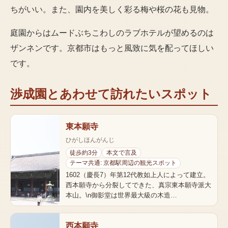
ちがいい。また、園内を美しく彩る梅や桜の花も見物。
庭園からはムードぶちこわしのラブホテルが望めるのは
ザンネンです。京都市はもっと風致に気を配ってほしい
です。
渉成園
とあわせて訪れたいスポット
東本願寺
ひがしほんがんじ
徒歩約3分
本文で言及
テーマ共通: 京都駅周辺の観光スポット
1602（慶長7）年第12代教如上人によって建立。
西本願寺から分裂してできた、真宗東本願寺派大
本山。\n御影堂は世界最大級の木造…
西本願寺