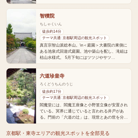
智積院
ちしゃくいん
徒歩約14分
テーマ共通: 京都駅周辺の観光スポット
真言宗智山派総本山。\n＜庭園＞大書院の東側に
ある池泉式回遊式庭園。池や築山を配し、滝組は
枯山水様式。 5月下旬にはツツジやサツ…
六道珍皇寺
ろくどうちんのうじ
徒歩約17分
テーマ共通: 京都駅周辺の観光スポット
閻魔堂には、閻魔王座像と小野篁立像が安置され
ている。冥界に通じていると言われる井戸があ
る。門前の「六道の辻」は、現世とあの世を分…
京都駅・東寺エリア
の観光スポットを全部見る