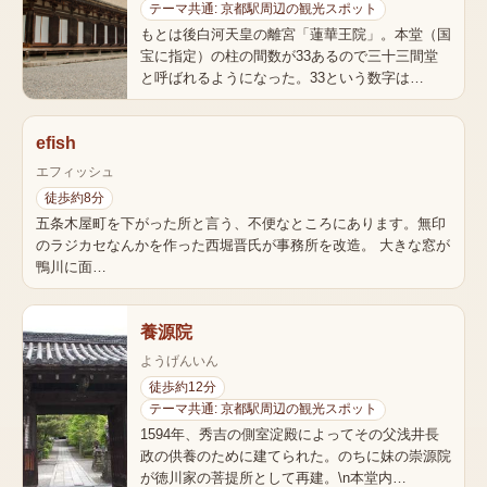
テーマ共通: 京都駅周辺の観光スポット
もとは後白河天皇の離宮「蓮華王院」。本堂（国
宝に指定）の柱の間数が33あるので三十三間堂
と呼ばれるようになった。33という数字は…
efish
エフィッシュ
徒歩約8分
五条木屋町を下がった所と言う、不便なところにあります。無印
のラジカセなんかを作った西堀晋氏が事務所を改造。 大きな窓が
鴨川に面…
養源院
ようげんいん
徒歩約12分
テーマ共通: 京都駅周辺の観光スポット
1594年、秀吉の側室淀殿によってその父浅井長
政の供養のために建てられた。のちに妹の崇源院
が徳川家の菩提所として再建。\n本堂内…