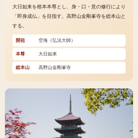
大日如来を根本本尊とし、身・口・意の修行により
「即身成仏」を目指す。高野山金剛峯寺を総本山と
する。
開祖
空海（弘法大師）
本尊
大日如来
総本山
高野山金剛峯寺