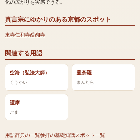
化の広がりを実感できる。
真言宗
にゆかりのある京都のスポット
東寺
仁和寺
醍醐寺
関連する用語
空海（弘法大師）
曼荼羅
くうかい
まんだら
護摩
ごま
用語辞典の一覧
参拝の基礎知識
スポット一覧