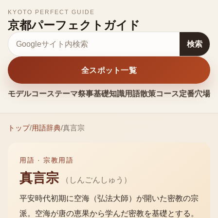
KYOTO PERFECT GUIDE
京都パーフェクトガイド
サイト内検索
検索
全スポット一覧
モデルコース
テーマ
祭事
基礎知識
用語
散策コース
定番
穴場
お
トップ
/
用語辞典
/
真言宗
用語 ·
宗教用語
真言宗
（
しんごんしゅう
）
平安時代初期に空海（弘法大師）が開いた密教の宗
派。空海が唐の恵果から学んだ密教を基礎とする。