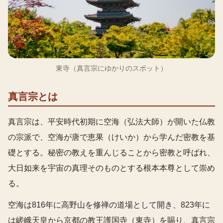
東寺（真言宗にゆかりのスポット）
真言宗とは
真言宗は、平安時代初期に空海（弘法大師）が開いた仏教
の宗派で、空海が唐で恵果（けいか）から学んだ密教を基
礎とする。秘密の教えを重んじることから密教と呼ばれ、
大日如来を宇宙の真理そのものとする根本本尊として崇め
る。
空海は816年に高野山を修禅の道場として開き、823年に
は嵯峨天皇から京都の教王護国寺（東寺）を賜り、真言宗