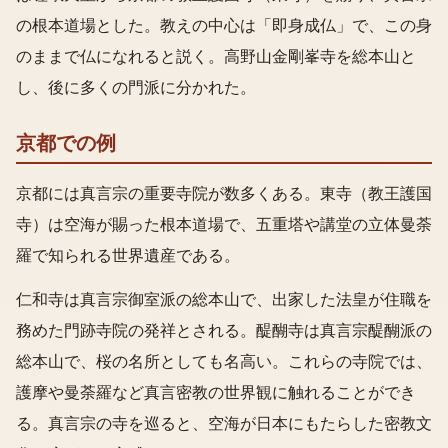
の根本道場とした。教えの中心は「即身成仏」で、この身
のままで仏になれると説く。高野山金剛峯寺を総本山と
し、後に多くの門派に分かれた。
京都での例
京都には真言宗の重要寺院が数多くある。東寺（教王護国
寺）は空海が賜った根本道場で、五重塔や講堂の立体曼荼
羅で知られる世界遺産である。
仁和寺は真言宗御室派の総本山で、出家した法皇が住職を
務めた門跡寺院の発祥とされる。醍醐寺は真言宗醍醐派の
総本山で、桜の名所としても名高い。これらの寺院では、
護摩や曼荼羅など真言密教の世界観に触れることができ
る。真言宗の寺を巡ると、空海が日本にもたらした密教文