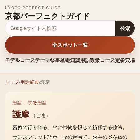
KYOTO PERFECT GUIDE
京都パーフェクトガイド
サイト内検索
検索
全スポット一覧
モデルコース
テーマ
祭事
基礎知識
用語
散策コース
定番
穴場
お
トップ
/
用語辞典
/
護摩
用語 ·
宗教用語
護摩
（
ごま
）
密教で行われる、火に供物を投じて祈願する修法。
サンスクリット語ホーマの音写で、火中の炎を仏の