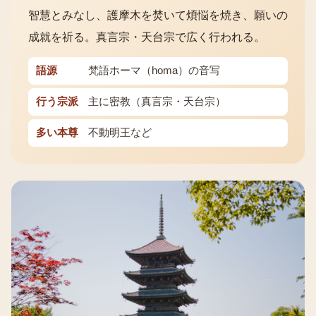
智慧とみなし、護摩木を焚いて煩悩を焼き、願いの
成就を祈る。真言宗・天台宗で広く行われる。
語源
梵語ホーマ（homa）の音写
行う宗派
主に密教（真言宗・天台宗）
多い本尊
不動明王など