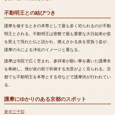
不動明王との結びつき
護摩を修するときの本尊として最も多く祀られるのが不動
明王とされる。不動明王は密教で最も重要な大日如来が姿
を変えて現れた仏と説かれ、燃えさかる炎を背負う姿が、
護摩の火による浄化のイメージと重なる。
護摩は寺院で広く営まれ、参拝者が願い事を書いた護摩木
を奉納し、僧が炎の前で祈祷する光景がよく見られる。京
都でも不動明王を本尊とする寺などで護摩供が行われてい
る。
護摩
にゆかりのある京都のスポット
東寺
三千院