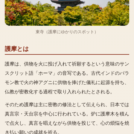
東寺（護摩にゆかりのスポット）
護摩とは
護摩は、供物を火に投げ入れて祈願するという意味のサン
スクリット語「ホーマ」の音写である。古代インドのバラ
モン教で火の神アグニに供物を捧げた儀礼に起源を持ち、
仏教が密教化する過程で取り入れられたとされる。
そのため護摩は主に密教の修法として伝えられ、日本では
真言宗・天台宗を中心に行われている。炉に護摩木を積ん
で点火し、真言を唱えながら供物を投じて、心の煩悩を焼
き払い願いの成就を祈る。