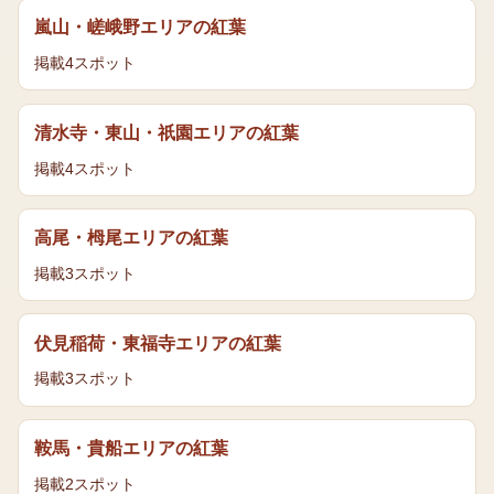
嵐山・嵯峨野エリア
の
紅葉
掲載
4
スポット
清水寺・東山・祇園エリア
の
紅葉
掲載
4
スポット
高尾・栂尾エリア
の
紅葉
掲載
3
スポット
伏見稲荷・東福寺エリア
の
紅葉
掲載
3
スポット
鞍馬・貴船エリア
の
紅葉
掲載
2
スポット