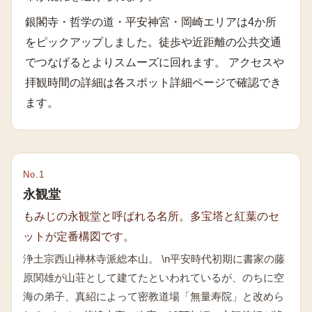
銀閣寺・哲学の道・平安神宮・岡崎エリア
は
4
か所
をピックアップしました。徒歩や近距離の公共交通
でつなげるとよりスムーズに回れます。 アクセスや
拝観時間の詳細は各スポット詳細ページで確認でき
ます。
No.
1
永観堂
もみじの永観堂と呼ばれる名所。多宝塔と紅葉のセ
ットが定番構図です。
浄土宗西山禅林寺派総本山。 \n平安時代初期に書家の藤
原関雄が山荘として建てたといわれているが、のちに空
海の弟子、真紹によって密教道場「無量寿院」と改めら