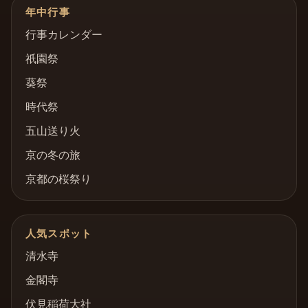
年中行事
行事カレンダー
祇園祭
葵祭
時代祭
五山送り火
京の冬の旅
京都の桜祭り
人気スポット
清水寺
金閣寺
伏見稲荷大社