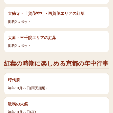
大徳寺・上賀茂神社・西賀茂エリア
の
紅葉
掲載
2
スポット
大原・三千院エリア
の
紅葉
掲載
2
スポット
紅葉
の時期に楽しめる京都の年中行事
時代祭
毎年10月22日(雨天順延)
鞍馬の火祭
毎年10月22日(夜)