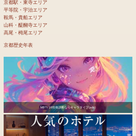
京都駅・東寺エリア
平等院・宇治エリア
鞍馬・貴船エリア
山科・醍醐寺エリア
高尾・栂尾エリア
京都歴史年表
MBTI 16性格診断ならキャラタイプ(ads)