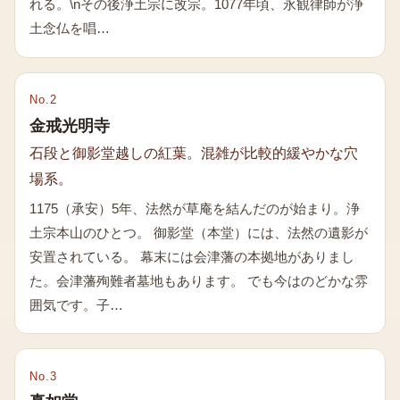
れる。\nその後浄土宗に改宗。1077年頃、永観律師が浄
土念仏を唱…
No.
2
金戒光明寺
石段と御影堂越しの紅葉。混雑が比較的緩やかな穴
場系。
1175（承安）5年、法然が草庵を結んだのが始まり。浄
土宗本山のひとつ。 御影堂（本堂）には、法然の遺影が
安置されている。 幕末には会津藩の本拠地がありまし
た。会津藩殉難者墓地もあります。 でも今はのどかな雰
囲気です。子…
No.
3