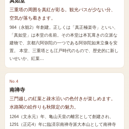
真如堂
三重塔の周囲を真紅が彩る。観光バスが少ない分、
空気が落ち着きます。
984（永観2）年創建。正しくは「真正極楽寺」といい、
「真如堂」は本堂の名前。その本堂は本瓦葺きの立派な
建物で、京都六阿弥陀の一つである阿弥陀如来立像を安
置。 本堂、三重塔とも江戸時代のもので、歴史的に新し
いせいか、紅葉…
No.
4
南禅寺
三門越しの紅葉と疎水沿いの色付きが楽しめます。
水路閣の絵作りも秋限定の魅力。
1264（文永元）年、亀山天皇の離宮として創建され、
1291（正応4）年に臨済宗南禅寺派大本山として南禅寺