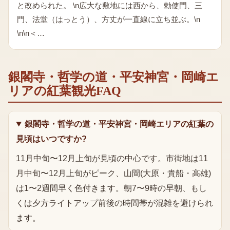
と改められた。 \n広大な敷地には西から、勅使門、三
門、法堂（はっとう）、方丈が一直線に立ち並ぶ。\n
\n\n＜…
銀閣寺・哲学の道・平安神宮・岡崎エ
リア
の
紅葉
観光FAQ
銀閣寺・哲学の道・平安神宮・岡崎エリアの紅葉の
見頃はいつですか?
11月中旬〜12月上旬が見頃の中心です。市街地は11
月中旬〜12月上旬がピーク、山間(大原・貴船・高雄)
は1〜2週間早く色付きます。朝7〜9時の早朝、もし
くは夕方ライトアップ前後の時間帯が混雑を避けられ
ます。