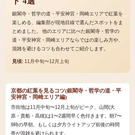
ト
4
選
銀閣寺・哲学の道・平安神宮・岡崎エリア
で
紅葉
を
楽しめる、編集部が現地目線で選んだスポットをま
とめました。 他のエリアに比べた
銀閣寺・哲学の
道・平安神宮・岡崎エリア
ならではの楽しみ方や、
混雑を避けるコツも合わせてご紹介します。
見頃:
11月中旬〜12月上旬
京都の紅葉を見るコツ
(
銀閣寺・哲学の道・平
安神宮・岡崎エリア
編)
市街地は11月中旬〜12月上旬がピーク、山間(大
原・貴船・高雄)は1〜2週間早く色付きます。朝7〜
9時の早朝、もしくは夕方ライトアップ前後の時間
帯が混雑を避けられます。