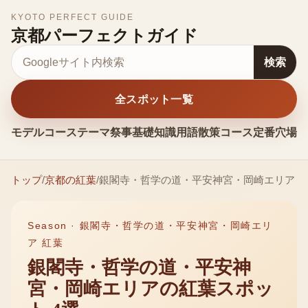
KYOTO PERFECT GUIDE
京都パーフェクトガイド
サイト内検索
検索
全スポット一覧
モデルコース
テーマ
祭事
基礎知識
用語
散策コース
定番
穴場
お
トップ
/
京都の
紅葉
/
銀閣寺・哲学の道・平安神宮・岡崎エリア
Season ·
銀閣寺・哲学の道・平安神宮・岡崎エリ
ア 紅葉
銀閣寺・哲学の道・平安神
宮・岡崎エリア
の
紅葉
スポッ