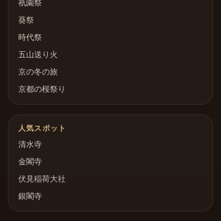
祇園祭
葵祭
時代祭
五山送り火
京の冬の旅
京都の桜祭り
人気スポット
清水寺
金閣寺
伏見稲荷大社
銀閣寺