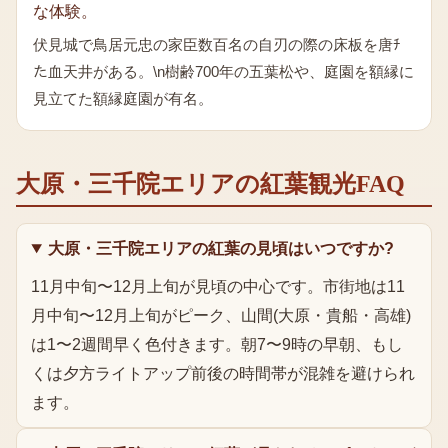
な体験。
伏見城で鳥居元忠の家臣数百名の自刃の際の床板を唐ﾁ
た血天井がある。\n樹齢700年の五葉松や、庭園を額縁に
見立てた額縁庭園が有名。
大原・三千院エリア
の
紅葉
観光FAQ
大原・三千院エリアの紅葉の見頃はいつですか?
11月中旬〜12月上旬が見頃の中心です。市街地は11
月中旬〜12月上旬がピーク、山間(大原・貴船・高雄)
は1〜2週間早く色付きます。朝7〜9時の早朝、もし
くは夕方ライトアップ前後の時間帯が混雑を避けられ
ます。