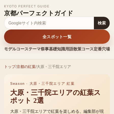
KYOTO PERFECT GUIDE
京都パーフェクトガイド
サイト内検索
検索
全スポット一覧
モデルコース
テーマ
祭事
基礎知識
用語
散策コース
定番
穴場
お
トップ
/
京都の
紅葉
/
大原・三千院エリア
Season ·
大原・三千院エリア 紅葉
大原・三千院エリア
の
紅葉
ス
ポット
2
選
大原・三千院エリア
で
紅葉
を楽しめる、編集部が現