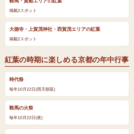
鞍馬・貴船エリア
の
紅葉
掲載
2
スポット
大徳寺・上賀茂神社・西賀茂エリア
の
紅葉
掲載
2
スポット
紅葉
の時期に楽しめる京都の年中行事
時代祭
毎年10月22日(雨天順延)
鞍馬の火祭
毎年10月22日(夜)