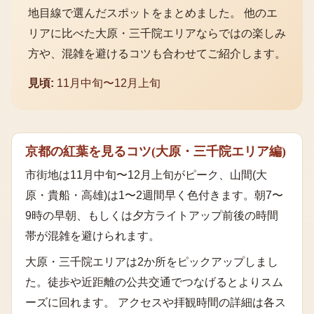
地目線で選んだスポットをまとめました。 他のエ
リアに比べた
大原・三千院エリア
ならではの楽しみ
方や、混雑を避けるコツも合わせてご紹介します。
見頃:
11月中旬〜12月上旬
京都の紅葉を見るコツ
(
大原・三千院エリア
編)
市街地は11月中旬〜12月上旬がピーク、山間(大
原・貴船・高雄)は1〜2週間早く色付きます。朝7〜
9時の早朝、もしくは夕方ライトアップ前後の時間
帯が混雑を避けられます。
大原・三千院エリア
は
2
か所をピックアップしまし
た。徒歩や近距離の公共交通でつなげるとよりスム
ーズに回れます。 アクセスや拝観時間の詳細は各ス