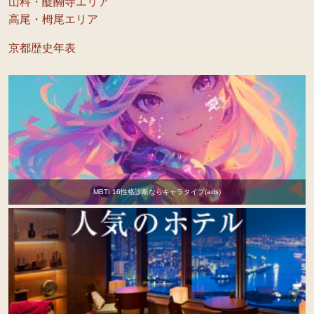
山科・醍醐寺エリア
高尾・栂尾エリア
京都歴史年表
MBTI 16性格診断ならキャラタイプ(ads)