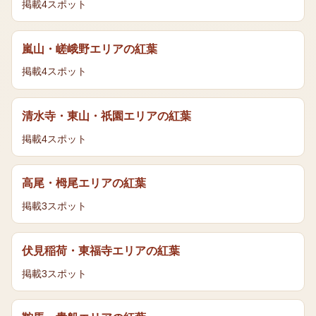
掲載
4
スポット
嵐山・嵯峨野エリア
の
紅葉
掲載
4
スポット
清水寺・東山・祇園エリア
の
紅葉
掲載
4
スポット
高尾・栂尾エリア
の
紅葉
掲載
3
スポット
伏見稲荷・東福寺エリア
の
紅葉
掲載
3
スポット