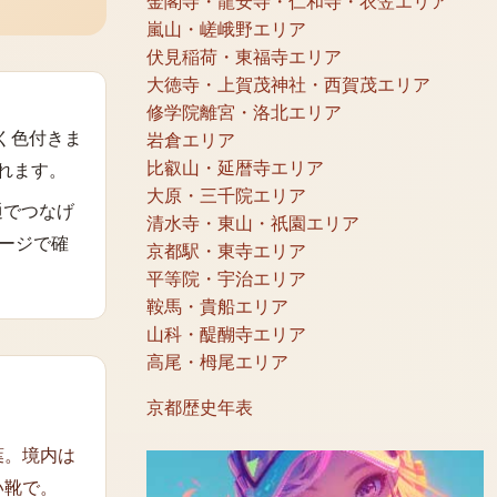
金閣寺・龍安寺・仁和寺・衣笠エリア
嵐山・嵯峨野エリア
伏見稲荷・東福寺エリア
大徳寺・上賀茂神社・西賀茂エリア
修学院離宮・洛北エリア
早く色付きま
岩倉エリア
比叡山・延暦寺エリア
れます。
大原・三千院エリア
通でつなげ
清水寺・東山・祇園エリア
ージで確
京都駅・東寺エリア
平等院・宇治エリア
鞍馬・貴船エリア
山科・醍醐寺エリア
高尾・栂尾エリア
京都歴史年表
葉。境内は
い靴で。