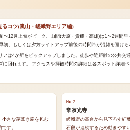
見るコツ
(
嵐山・嵯峨野エリア
編)
旬〜12月上旬がピーク、山間(大原・貴船・高雄)は1〜2週間
の早朝、もしくは夕方ライトアップ前後の時間帯が混雑を避けら
リア
は
4
か所をピックアップしました。徒歩や近距離の公共交
ズに回れます。 アクセスや拝観時間の詳細は各スポット詳細ペ
No.
2
常寂光寺
。小さな茅葺き庵を包む
嵯峨野の高台から見下ろす紅
的です。
石段が連続するため動きやす