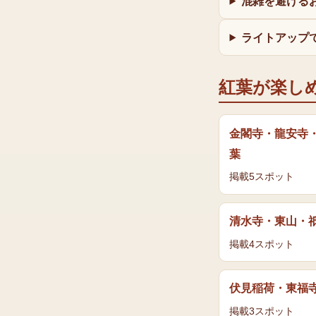
混雑を避ける
ライトアップ
紅葉
が楽し
金閣寺・龍安寺
葉
掲載
5
スポット
清水寺・東山・
掲載
4
スポット
伏見稲荷・東福
掲載
3
スポット