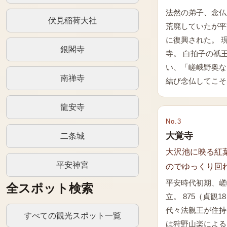
法然の弟子、念仏
伏見稲荷大社
荒廃していたが平
に復興された。 
銀閣寺
寺。 白拍子の祇
い、「嵯峨野奥な
南禅寺
結び念仏してこそ
龍安寺
No.
3
大覚寺
二条城
大沢池に映る紅
平安神宮
のでゆっくり回
平安時代初期、嵯
全スポット検索
立。 875（貞観
代々法親王が住持
すべての観光スポット一覧
は狩野山楽による