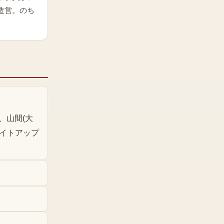
造営。のち
、山間(大
ライトアップ