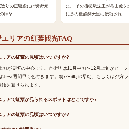
院造りの正寝殿には狩野元
た。 その後嵯峨法王が亀山殿を
の障壁…
に孫の後醍醐天皇に伝領され…
野エリア
の
紅葉
観光FAQ
エリアの紅葉の見頃はいつですか?
月上旬が見頃の中心です。市街地は11月中旬〜12月上旬がピーク
は1〜2週間早く色付きます。朝7〜9時の早朝、もしくは夕方
混雑を避けられます。
エリアで紅葉が見られるスポットはどこですか?
エリアの紅葉の見頃はいつですか?