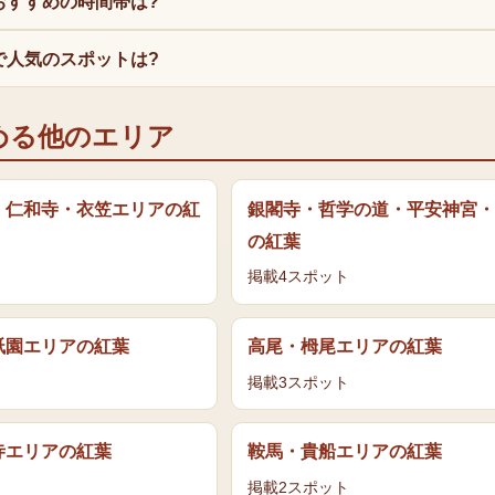
おすすめの時間帯は?
で人気のスポットは?
める他のエリア
・仁和寺・衣笠エリア
の
紅
銀閣寺・哲学の道・平安神宮・
の
紅葉
掲載
4
スポット
祇園エリア
の
紅葉
高尾・栂尾エリア
の
紅葉
掲載
3
スポット
寺エリア
の
紅葉
鞍馬・貴船エリア
の
紅葉
掲載
2
スポット