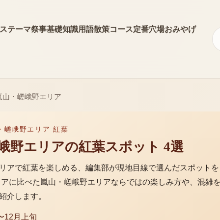
ス
テーマ
祭事
基礎知識
用語
散策コース
定番
穴場
おみやげ
嵐山・嵯峨野エリア
・嵯峨野エリア 紅葉
峨野エリア
の
紅葉
スポット
4
選
リア
で
紅葉
を楽しめる、編集部が現地目線で選んだスポットを
リアに比べた
嵐山・嵯峨野エリア
ならではの楽しみ方や、混雑
紹介します。
〜12月上旬