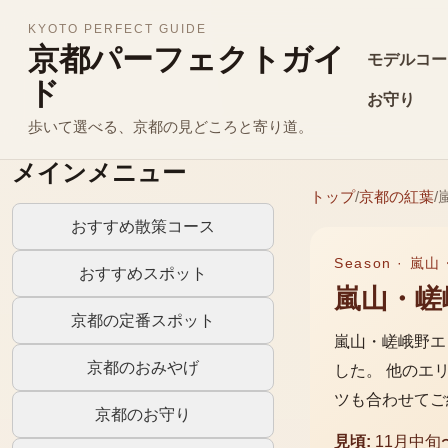
KYOTO PERFECT GUIDE
京都パーフェクトガイ
モデルコー
ド
お守り
歩いて選べる、京都の見どころと寄り道。
メインメニュー
トップ
/
京都の
紅葉
/
おすすめ散策コース
Season ·
嵐山
おすすめスポット
嵐山・嵯
京都の定番スポット
嵐山・嵯峨野エ
京都のおみやげ
した。 他のエ
ツも合わせてご
京都のお守り
見頃:
11月中旬