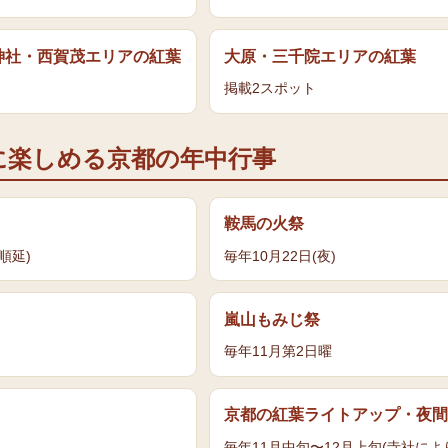
神社・西賀茂エリア
の
紅葉
大原・三千院エリア
の
紅葉
掲載
2
スポット
に楽しめる京都の年中行事
鞍馬の火祭
順延)
毎年10月22日(夜)
嵐山もみじ祭
毎年11月第2日曜
京都の紅葉ライトアップ・夜間
日
毎年11月中旬〜12月上旬(寺社によ