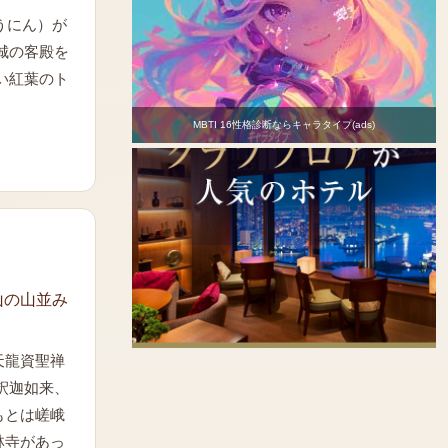
うにん）が
城の客殿を
い紅葉のト
MBTI 16性格診断ならキャラタイプ(ads)
山の山並み
天龍資聖禅
釈迦如来、
もとは嵯峨
林寺があっ