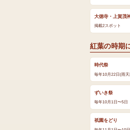
大徳寺・上賀茂
掲載
2
スポット
紅葉
の時期
時代祭
毎年10月22日(雨天
ずいき祭
毎年10月1日〜5日
祇園をどり
毎年11月1日〜10