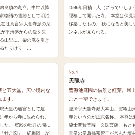
房良鎮の創立。中世以降
1596年日禎上人（にっていしょ
家物語の遺跡として明治
隠棲して開いた寺。 本堂は伏見
現在は真言宗大覚寺派の尼
移築したもの。 秋になると美し
王が平清盛からの愛を失
ンネルが見られる。
る山里に、柴の庵を引き
ゐたりけり」…
No.
4
天龍寺
葉と五大堂。広い境内な
曹源池庭園の借景と紅葉。嵐
れます。
ごと一望できます。
峨天皇の離宮として建
臨済宗天龍寺派大本山。霊亀山
18）年から寺に改められ、
寺というのが正式名称。 本尊は
した。 宸殿の牡丹の間に
脇士普賢菩薩・文殊菩薩。もと
「牡丹図」「紅梅図」が
天皇の皇后橘嘉智子が営んだ壇