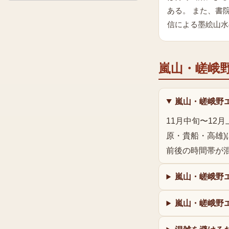
ある。 また、書
信による墨絵山水
嵐山・嵯峨
嵐山・嵯峨野
11月中旬〜12
原・貴船・高雄)
前後の時間帯が
嵐山・嵯峨野
嵐山・嵯峨野