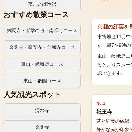
京ことば翻訳
おすすめ散策コース
京都の紅葉を
銀閣寺・哲学の道・南禅寺コース
市街地は11月中
す。朝7〜9時
金閣寺・龍安寺・仁和寺コース
嵐山・嵯峨野エ
嵐山・嵯峨野コース
るとよりスムー
認できます。
東山・祇園コース
人気観光スポット
No.
1
清水寺
祇王寺
苔と紅葉の絨毯
金閣寺
静かな赤が印象