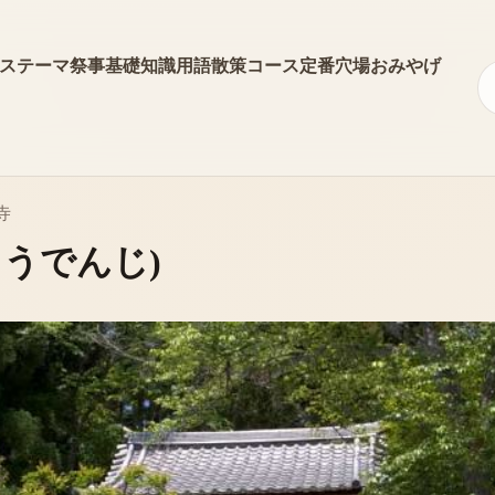
ス
テーマ
祭事
基礎知識
用語
散策コース
定番
穴場
おみやげ
寺
ょうでんじ)