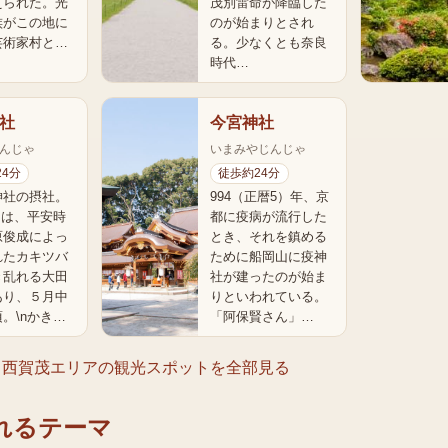
えられた。光
茂別雷命が降臨した
族がこの地に
のが始まりとされ
芸術家村と…
る。少なくとも奈良
時代…
社
今宮神社
んじゃ
いまみやじんじゃ
24分
徒歩約24分
神社の摂社。
994（正暦5）年、京
には、平安時
都に疫病が流行した
原俊成によっ
とき、それを鎮める
れたカキツバ
ために船岡山に疫神
き乱れる大田
社が建ったのが始ま
あり、５月中
りといわれている。
。\nかき…
「阿保賢さん」…
・西賀茂エリア
の観光スポットを全部見る
れるテーマ