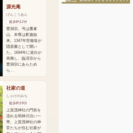
源光庵
げんこうあん
徒歩約12分
曹洞宗。号は鷹峯
山、本尊は釈迦如
来。1347年世徹翁が
隠居書として開い
た。1694年に道白が
再興し、臨済宗から
曹洞宗にあらため
ら…
社家の道
しゃけのみち
徒歩約19分
上賀茂神社の門前を
流れる明神川沿い一
帯。上賀茂神社の神
官たちが住む社家が