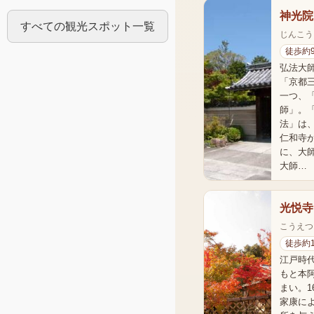
神光院
すべての観光スポット一覧
じんこう
徒歩約
弘法大
「京都
一つ、
師」。
法」は
仁和寺が
に、大
大師…
光悦寺
こうえつ
徒歩約
江戸時
もと本
まい。1
家康に