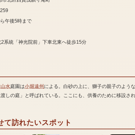
3259
から午後5時まで
北2系統「神光院前」下車北東へ徒歩15分
枯山水
庭園は
小堀遠州
による。白砂の上に、獅子の親子のよう
児渡しの庭」と呼ばれている。ここにも、供養のために移設さ
せて訪れたいスポット