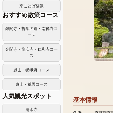
京ことば翻訳
おすすめ散策コース
銀閣寺・哲学の道・南禅寺コ
ース
金閣寺・龍安寺・仁和寺コー
ス
嵐山・嵯峨野コース
東山・祇園コース
人気観光スポット
基本情報
清水寺
住所:
京都府京