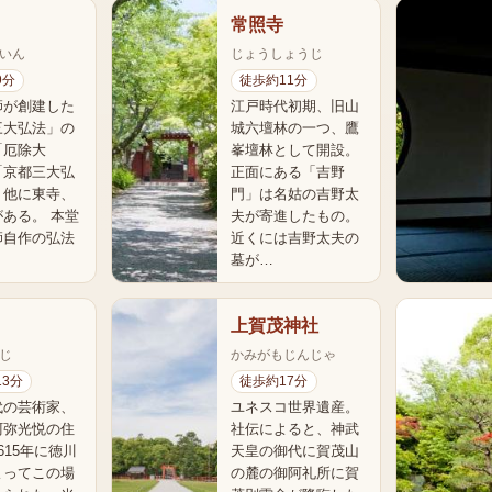
常照寺
いん
じょうしょうじ
9分
徒歩約11分
師が創建した
江戸時代初期、旧山
三大弘法」の
城六壇林の一つ、鷹
「厄除大
峯壇林として開設。
「京都三大弘
正面にある「吉野
、他に東寺、
門」は名姑の吉野太
ある。 本堂
夫が寄進したもの。
師自作の弘法
近くには吉野太夫の
墓が…
上賀茂神社
じ
かみがもじんじゃ
13分
徒歩約17分
代の芸術家、
ユネスコ世界遺産。
阿弥光悦の住
社伝によると、神武
615年に徳川
天皇の御代に賀茂山
よってこの場
の麓の御阿礼所に賀