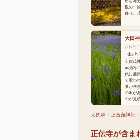
所を与
悦の一
移り、
大田神
おおたじ
徒歩約
上賀茂
\n境内
代に藤
て歌わ
タが咲
の沢が
旬が見頃
大徳寺・上賀茂神社
正伝寺
が含ま