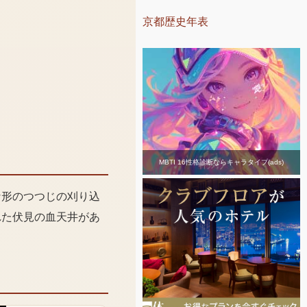
京都歴史年表
MBTI 16性格診断ならキャラタイプ(ads)
な形のつつじの刈り込
れた伏見の血天井があ