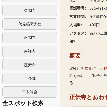
電話番号:
075-491-
金閣寺
営業時間:
午前9時
伏見稲荷大社
入場料:
400円
アクセス:
市バス1,
銀閣寺
HP:
南禅寺
概要
龍安寺
比叡山を
借景
にした
みを配し、「獅子の
二条城
る。
平安神宮
正伝寺
とあわ
全スポット検索