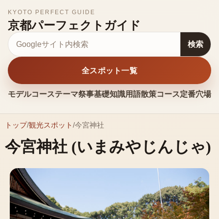
KYOTO PERFECT GUIDE
京都パーフェクトガイド
サイト内検索
検索
全スポット一覧
モデルコース
テーマ
祭事
基礎知識
用語
散策コース
定番
穴場
お
トップ
/
観光スポット
/
今宮神社
今宮神社
(いまみやじんじゃ)