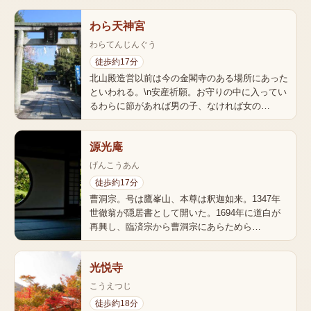
わら天神宮
わらてんじんぐう
徒歩約17分
北山殿造営以前は今の金閣寺のある場所にあった
といわれる。\n安産祈願。お守りの中に入ってい
るわらに節があれば男の子、なければ女の…
源光庵
げんこうあん
徒歩約17分
曹洞宗。号は鷹峯山、本尊は釈迦如来。1347年
世徹翁が隠居書として開いた。1694年に道白が
再興し、臨済宗から曹洞宗にあらためら…
光悦寺
こうえつじ
徒歩約18分