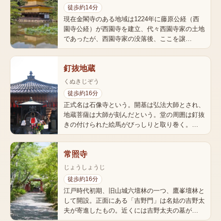
徒歩約14分
現在金閣寺のある地域は1224年に藤原公経（西
園寺公経）が西園寺を建立、代々西園寺家の土地
であったが、西園寺家の没落後、ここを譲…
釘抜地蔵
くぬきじぞう
徒歩約16分
正式名は石像寺という。開基は弘法大師とされ、
地蔵菩薩は大師が刻んだという。堂の周囲は釘抜
きの付けられた絵馬がびっしりと取り巻く。…
常照寺
じょうしょうじ
徒歩約16分
江戸時代初期、旧山城六壇林の一つ、鷹峯壇林と
して開設。正面にある「吉野門」は名姑の吉野太
夫が寄進したもの。近くには吉野太夫の墓が…