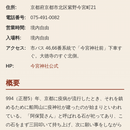
住所:
京都府京都市北区紫野今宮町21
電話番号:
075-491-0082
営業時間:
境内自由
入場料:
境内自由
アクセス:
市バス 46,66番系統で「今宮神社前」下車す
ぐ。大徳寺のすぐ北側。
HP:
今宮神社
公式
概要
994（正暦5）年、京都に疫病が流行したとき、それを鎮
めるために船岡山に疫神社が建ったのが始まりといわれ
ている。 「阿保賢さん」と呼ばれる石が祀ってあり、こ
の石をまず三回叩いて持ち上げ、次に願い事をしながら