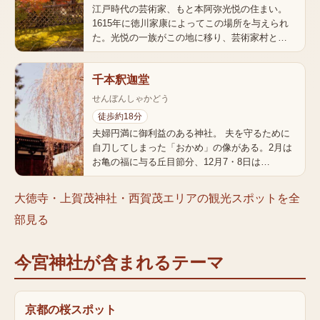
江戸時代の芸術家、もと本阿弥光悦の住まい。
1615年に徳川家康によってこの場所を与えられ
た。光悦の一族がこの地に移り、芸術家村と…
千本釈迦堂
せんぼんしゃかどう
徒歩約18分
夫婦円満に御利益のある神社。 夫を守るために
自刀してしまった「おかめ」の像がある。2月は
お亀の福に与る丘目節分、12月7・8日は…
大徳寺・上賀茂神社・西賀茂エリア
の観光スポットを全
部見る
今宮神社
が含まれるテーマ
京都の桜スポット