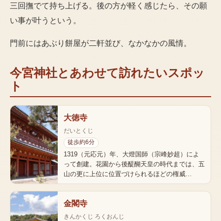
三回撫でて持ち上げる。後の方が軽く感じたら、その願
い事が叶うという。
門前にはあぶり餅屋が二軒並び、なかなかの風情。
今宮神社
とあわせて訪れたいスポッ
ト
大徳寺
だいとくじ
徒歩約6分
1319（元応元）年、大燈国師（宗峰妙超）によ
って創建。花園から後醍醐天皇の時代までは、五
山の更に上位に位置づけられるほどの権威…
金閣寺
きんかくじ ろくおんじ