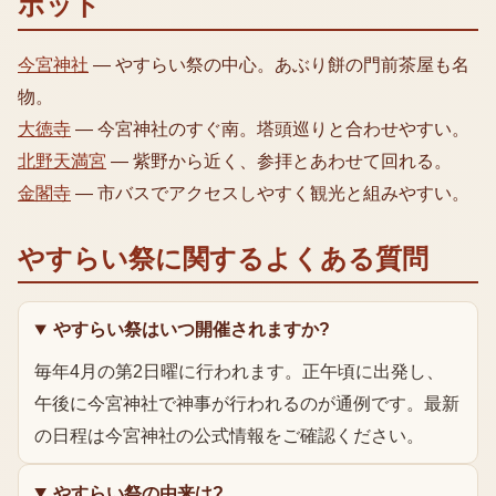
ポット
今宮神社
—
やすらい祭の中心。あぶり餅の門前茶屋も名
物。
大徳寺
—
今宮神社のすぐ南。塔頭巡りと合わせやすい。
北野天満宮
—
紫野から近く、参拝とあわせて回れる。
金閣寺
—
市バスでアクセスしやすく観光と組みやすい。
やすらい祭
に関するよくある質問
やすらい祭はいつ開催されますか?
毎年4月の第2日曜に行われます。正午頃に出発し、
午後に今宮神社で神事が行われるのが通例です。最新
の日程は今宮神社の公式情報をご確認ください。
やすらい祭の由来は?