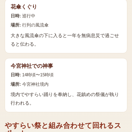
花傘くぐり
日時:
巡行中
場所:
行列の風流傘
大きな風流傘の下に入ると一年を無病息災で過ごせ
ると伝わる。
今宮神社での神事
日時:
14時頃〜15時頃
場所:
今宮神社境内
境内でやすらい踊りを奉納し、花鎮めの祭儀が執り
行われる。
やすらい祭
と組み合わせて回れるス