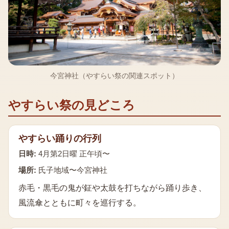
今宮神社（やすらい祭の関連スポット）
やすらい祭
の見どころ
やすらい踊りの行列
日時:
4月第2日曜 正午頃〜
場所:
氏子地域〜今宮神社
赤毛・黒毛の鬼が鉦や太鼓を打ちながら踊り歩き、
風流傘とともに町々を巡行する。