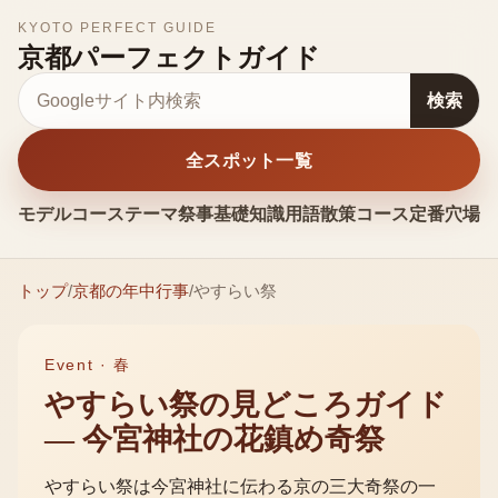
KYOTO PERFECT GUIDE
京都パーフェクトガイド
サイト内検索
検索
全スポット一覧
モデルコース
テーマ
祭事
基礎知識
用語
散策コース
定番
穴場
お
トップ
/
京都の年中行事
/
やすらい祭
Event ·
春
やすらい祭の見どころガイド
— 今宮神社の花鎮め奇祭
やすらい祭は今宮神社に伝わる京の三大奇祭の一