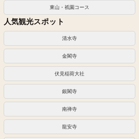
東山・祇園コース
人気観光スポット
清水寺
金閣寺
伏見稲荷大社
銀閣寺
南禅寺
龍安寺