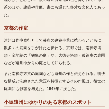
茶のほか、建築や作庭、書にも通じた多才な文化人であっ
た。
京都の作庭
遠州は作事奉行として幕府の建築事業に携わるとともに、
数多くの庭園を手がけたと伝わる。京都では、南禅寺塔
頭・金地院の「鶴亀の庭」や、大徳寺塔頭・孤篷庵の庭園
などが遠州ゆかりの庭として知られる。
また南禅寺方丈の庭園なども遠州の作と伝えられる。明快
な構成と洗練された意匠を特徴とするその作風は、後世の
庭園にも影響を与えた。1647年に没した。
小堀遠州
にゆかりのある京都のスポット