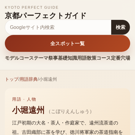
KYOTO PERFECT GUIDE
京都パーフェクトガイド
サイト内検索
検索
全スポット一覧
モデルコース
テーマ
祭事
基礎知識
用語
散策コース
定番
穴場
お
トップ
/
用語辞典
/
小堀遠州
用語 ·
人物
小堀遠州
（
こぼりえんしゅう
）
江戸初期の大名・茶人・作庭家で、遠州流茶道の
祖。古田織部に茶を学び、徳川将軍家の茶道指南を