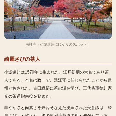
南禅寺（小堀遠州にゆかりのスポット）
綺麗さびの茶人
小堀遠州は1579年に生まれた、江戸初期の大名であり茶
人である。本名は政一で、遠江守に任じられたことから遠
州と称された。古田織部に茶の湯を学び、三代将軍徳川家
光の茶道指南役を務めた。
華やかさと簡素さを兼ねそなえた洗練された美意識は「綺
麗さび」と称され、後の遠州流茶道の祖と仰がれている。