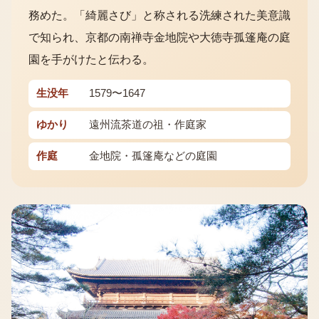
務めた。「綺麗さび」と称される洗練された美意識
で知られ、京都の南禅寺金地院や大徳寺孤篷庵の庭
園を手がけたと伝わる。
生没年
1579〜1647
ゆかり
遠州流茶道の祖・作庭家
作庭
金地院・孤篷庵などの庭園