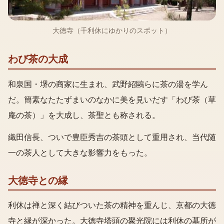
大徳寺（千利休にゆかりのスポット）
わび茶の大成
和泉国・堺の商家に生まれ、武野紹鷗らに茶の湯を学ん
だ。簡素なたたずまいのなかに美を見いだす「わび茶（草
庵の茶）」を大成し、茶聖とも称される。
織田信長、ついで豊臣秀吉の茶頭として重用され、当代随
一の茶人として大きな影響力をもった。
大徳寺との縁
利休は禅と深く結びついた茶の精神を重んじ、京都の大徳
寺と縁が深かった。大徳寺塔頭の聚光院には利休の墓所が