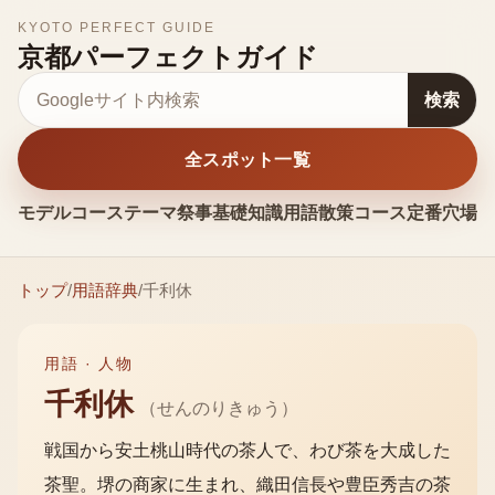
KYOTO PERFECT GUIDE
京都パーフェクトガイド
サイト内検索
検索
全スポット一覧
モデルコース
テーマ
祭事
基礎知識
用語
散策コース
定番
穴場
お
トップ
/
用語辞典
/
千利休
用語 ·
人物
千利休
（
せんのりきゅう
）
戦国から安土桃山時代の茶人で、わび茶を大成した
茶聖。堺の商家に生まれ、織田信長や豊臣秀吉の茶