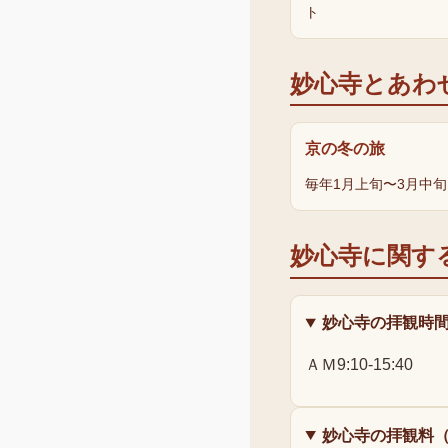
ト
妙心寺
とあわ
京の冬の旅
毎年1月上旬〜3月中旬
妙心寺
に関す
妙心寺の拝観時
ＡＭ9:10-15:40
妙心寺の拝観料