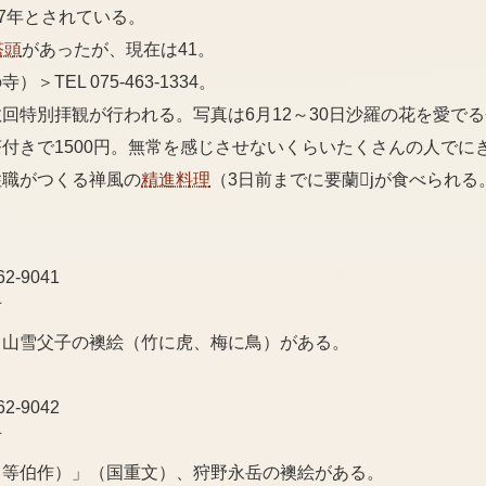
37年とされている。
塔頭
があったが、現在は41。
TEL 075-463-1334。
回特別拝観が行われる。写真は6月12～30日沙羅の花を愛で
付きで1500円。無常を感じさせないくらいたくさんの人でに
住職がつくる禅風の
精進料理
（3日前までに要蘭jが食べられる
2-9041
可
、山雪父子の襖絵（竹に虎、梅に鳥）がある。
2-9042
可
川等伯作）」（国重文）、狩野永岳の襖絵がある。