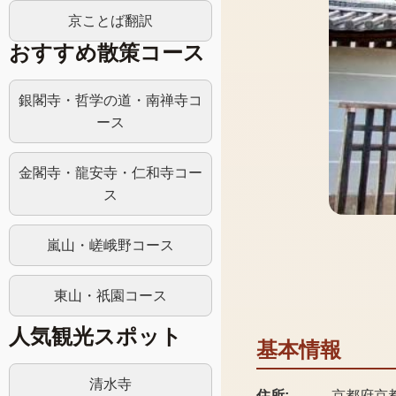
京ことば翻訳
おすすめ散策コース
銀閣寺・哲学の道・南禅寺コ
ース
金閣寺・龍安寺・仁和寺コー
ス
嵐山・嵯峨野コース
東山・祇園コース
人気観光スポット
基本情報
清水寺
住所:
京都府京