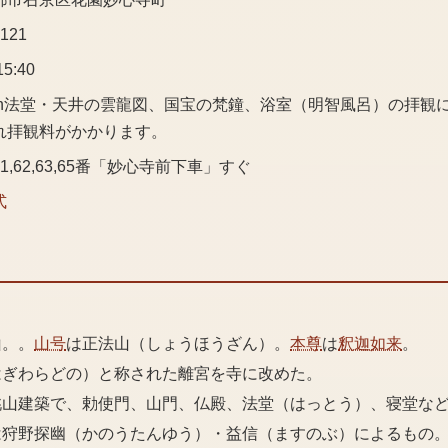
3121
5:40
\n法堂・天井の雲龍図、国宝の梵鐘、浴室（明智風呂）の拝観には
れ拝観料がかかります。
1,62,63,65番「妙心寺前下車」すぐ
式
山。。
山号
は正法山（しょうほうざん）。
本尊
は
釈迦如来
。
はぎわらどの）と称された離宮を寺に改めた。
桃山建築で、勅使門、山門、仏殿、法堂（はっとう）、寝堂な
は狩野探幽（かのうたんゆう）・益信（ますのぶ）によるもの