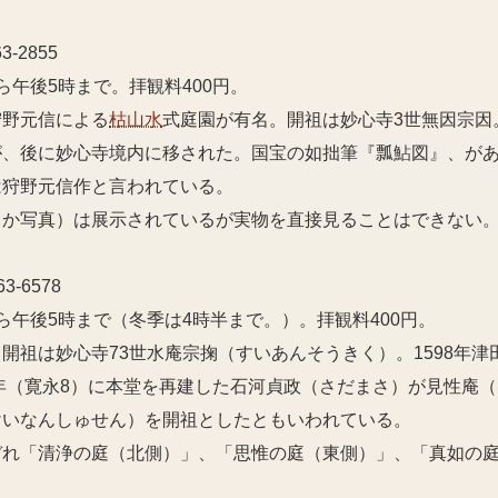
-2855
ら午後5時まで。拝観料400円。
狩野元信による
枯山水
式庭園が有名。開祖は妙心寺3世無因宗因
が、後に妙心寺境内に移された。国宝の如拙筆『瓢鮎図』、が
は狩野元信作と言われている。
うか写真）は展示されているが実物を直接見ることはできない
3-6578
ら午後5時まで（冬季は4時半まで。）。拝観料400円。
開祖は妙心寺73世水庵宗掬（すいあんそうきく）。1598年
1年（寛永8）に本堂を再建した石河貞政（さだまさ）が見性庵
けいなんしゅせん）を開祖としたともいわれている。
ぞれ「清浄の庭（北側）」、「思惟の庭（東側）」、「真如の