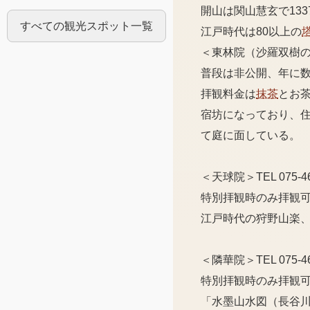
開山は関山慧玄で13
すべての観光スポット一覧
江戸時代は80以上の
＜東林院（沙羅双樹の寺）＞
普段は非公開、年に数
拝観料金は
抹茶
とお茶
宿坊になっており、
て庭に面している。
＜天球院＞TEL 075-46
特別拝観時のみ拝観
江戸時代の狩野山楽
＜隣華院＞TEL 075-46
特別拝観時のみ拝観
「水墨山水図（長谷