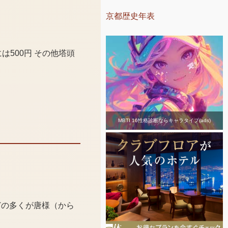
京都歴史年表
500円 その他塔頭
MBTI 16性格診断ならキャラタイプ(ads)
どの多くが唐様（から
。