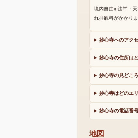
境内自由\n法堂・
れ拝観料がかかり
妙心寺へのアク
妙心寺の住所は
妙心寺の見どこ
妙心寺はどのエ
妙心寺の電話番
地図