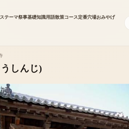
ス
テーマ
祭事
基礎知識
用語
散策コース
定番
穴場
おみやげ
寺
ょうしんじ)