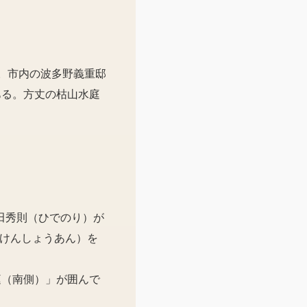
。市内の波多野義重邸
ある。方丈の枯山水庭
。
津田秀則（ひでのり）が
（けんしょうあん）を
庭（南側）」が囲んで