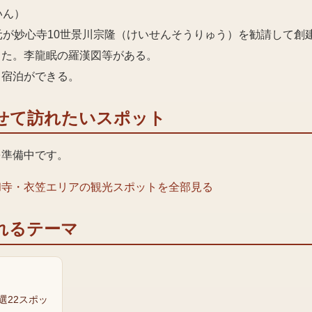
いん）
元が妙心寺10世景川宗隆（けいせんそうりゅう）を勧請して創
った。李龍眠の羅漢図等がある。
、宿泊ができる。
せて訪れたいスポット
を準備中です。
和寺・衣笠エリア
の観光スポットを全部見る
れるテーマ
ト
選22スポッ