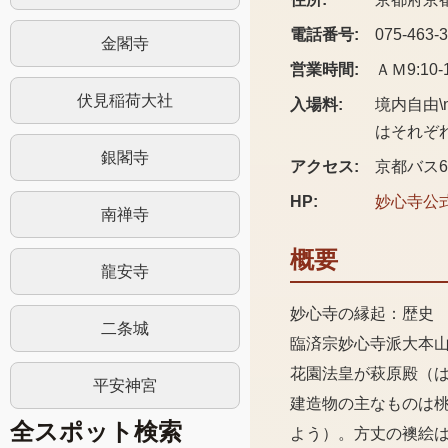
電話番号:
075-463-
金閣寺
営業時間:
ＡＭ9:10-1
伏見稲荷大社
入場料:
境内自由
はそれぞ
銀閣寺
アクセス:
京都バス6
HP:
妙心寺
公
南禅寺
概要
龍安寺
妙心寺の縁起：歴史
二条城
臨済宗妙心寺派大本
花園法皇が萩原殿（
平安神宮
建造物の主なものは
全スポット検索
よう）。方丈の襖絵