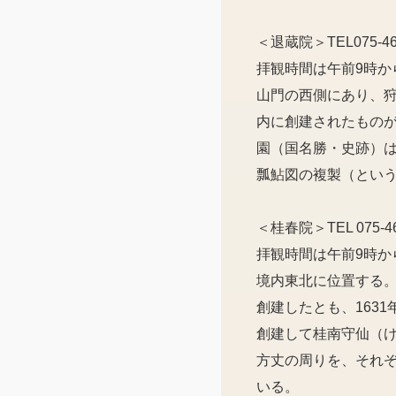
＜退蔵院＞TEL075-463
拝観時間は午前9時か
山門の西側にあり、
内に創建されたもの
園（国名勝・史跡）
瓢鮎図の複製（とい
＜桂春院＞TEL 075-46
拝観時間は午前9時か
境内東北に位置する。
創建したとも、163
創建して桂南守仙（
方丈の周りを、それ
いる。