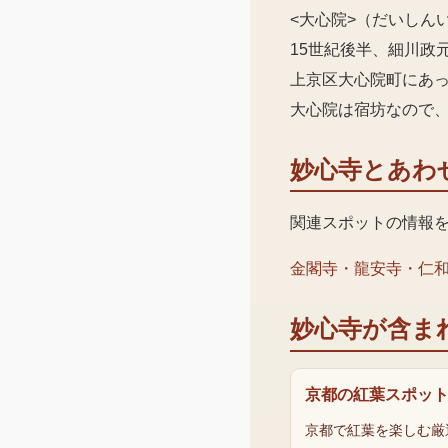
<大心院>（だいしん
15世紀後半、細川政
上京区大心院町にあ
大心院は宿坊なので
妙心寺
とあわ
関連スポットの情報
金閣寺・龍安寺・仁
妙心寺
が含ま
京都の紅葉スポッ
京都で紅葉を楽しむ厳