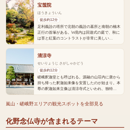
宝筺院
ほうきょういん
徒歩約12分
足利義詮の塔所で北朝の義詮の墓所と南朝の楠木
正行の首塚がある。\n境内は回遊式の庭で、秋に
は苔と紅葉のコントラストが非常に美しい…
清涼寺
せいりょうじ さがしゃかどう
徒歩約12分
嵯峨釈迦堂とも呼ばれる。源融の山荘内に唐から
持ち帰った釈迦如来像を安置したのが始まり。本
尊の釈迦如来立像は清涼寺式といわれ、独特…
嵐山・嵯峨野エリア
の観光スポットを全部見る
化野念仏寺
が含まれるテーマ