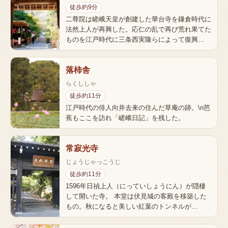
徒歩約9分
二尊院は嵯峨天皇が創建した華台寺を鎌倉時代に
法然上人が再興した。応仁の乱で再び荒れ果てた
ものを江戸時代に三条西実隆らによって復興…
落柿舎
らくししゃ
徒歩約11分
江戸時代の俳人向井去来の住んだ草庵の跡。\n芭
蕉もここを訪れ「嵯峨日記」を残した。
常寂光寺
じょうじゃっこうじ
徒歩約11分
1596年日禎上人（にっていしょうにん）が隠棲
して開いた寺。 本堂は伏見城の客殿を移築した
もの。秋になると美しい紅葉のトンネルが…