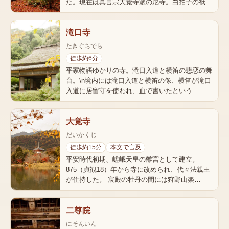
た。現在は真言宗大覚寺派の尼寺。白拍子の祇…
滝口寺
たきぐちでら
徒歩約6分
平家物語ゆかりの寺。滝口入道と横笛の悲恋の舞
台。\n境内には滝口入道と横笛の像、横笛が滝口
入道に居留守を使われ、血で書いたという…
大覚寺
だいかくじ
徒歩約15分
本文で言及
平安時代初期、嵯峨天皇の離宮として建立。
875（貞観18）年から寺に改められ、代々法親王
が住持した。 宸殿の牡丹の間には狩野山楽…
二尊院
にそんいん