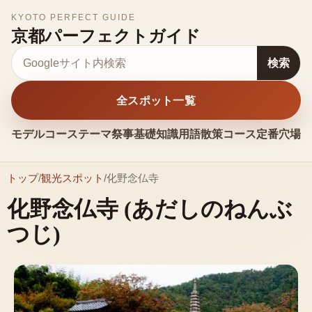
KYOTO PERFECT GUIDE
京都パーフェクトガイド
サイト内検索
検索
全スポット一覧
モデルコース
テーマ
祭事
基礎知識
用語
散策コース
定番
穴場
お
トップ
/
観光スポット
/
化野念仏寺
化野念仏寺
(あだしのねんぶ
つじ)