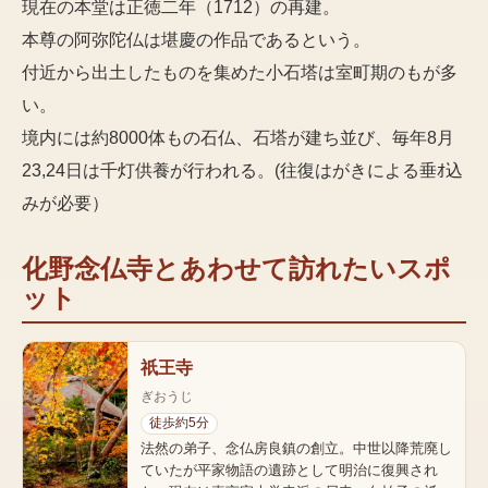
現在の本堂は正徳二年（1712）の再建。
本尊の阿弥陀仏は堪慶の作品であるという。
付近から出土したものを集めた小石塔は室町期のもが多
い。
境内には約8000体もの石仏、石塔が建ち並び、毎年8月
23,24日は千灯供養が行われる。(往復はがきによる垂ｵ込
みが必要）
化野念仏寺
とあわせて訪れたいスポ
ット
祇王寺
ぎおうじ
徒歩約5分
法然の弟子、念仏房良鎮の創立。中世以降荒廃し
ていたが平家物語の遺跡として明治に復興され