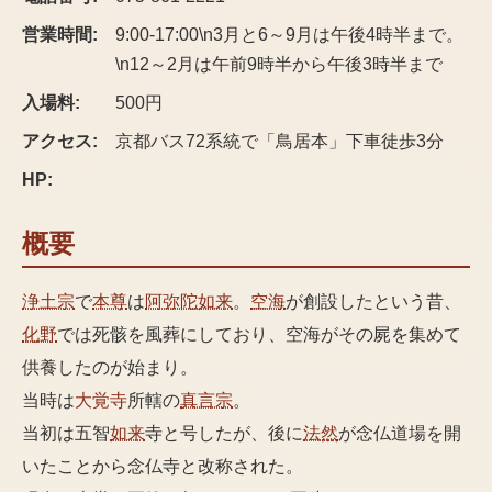
営業時間:
9:00-17:00\n3月と6～9月は午後4時半まで。
\n12～2月は午前9時半から午後3時半まで
入場料:
500円
アクセス:
京都バス72系統で「鳥居本」下車徒歩3分
HP:
概要
浄土宗
で
本尊
は
阿弥陀如来
。
空海
が創設したという昔、
化野
では死骸を風葬にしており、空海がその屍を集めて
供養したのが始まり。
当時は
大覚寺
所轄の
真言宗
。
当初は五智
如来
寺と号したが、後に
法然
が念仏道場を開
いたことから念仏寺と改称された。