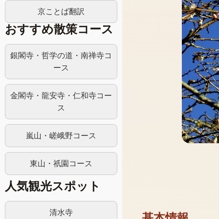
京ことば翻訳
おすすめ散策コース
銀閣寺・哲学の道・南禅寺コ
ース
金閣寺・龍安寺・仁和寺コー
ス
嵐山・嵯峨野コース
東山・祇園コース
人気観光スポット
清水寺
基本情報