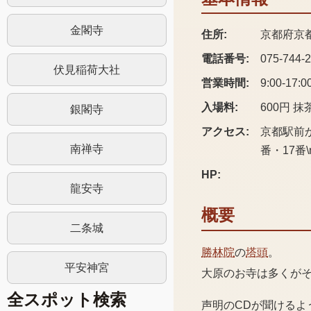
金閣寺
住所:
京都府京
電話番号:
075-744-
伏見稲荷大社
営業時間:
9:00-17:0
入場料:
600円 抹
銀閣寺
アクセス:
京都駅前か
南禅寺
番・17番
HP:
龍安寺
概要
二条城
勝林院
の
塔頭
。
平安神宮
大原のお寺は多くが
全スポット検索
声明のCDが聞けるよ