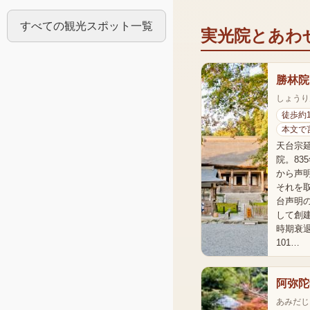
すべての観光スポット一覧
実光院
とあわ
勝林院
しょうり
徒歩約
本文で
天台宗
院。83
から声
それを
台声明
して創
時期衰
101…
阿弥陀
あみだじ