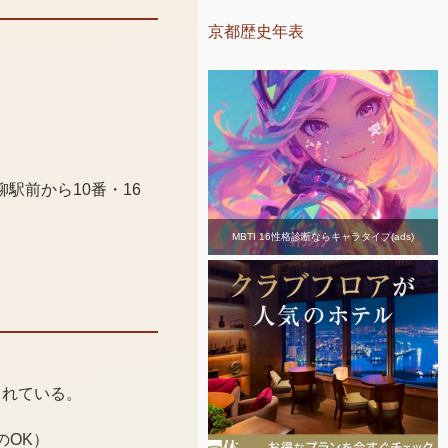
京都歴史年表
柳駅前から10番・16
MBTI 16性格診断ならキャラタイプ(ads)
られている。
のOK）