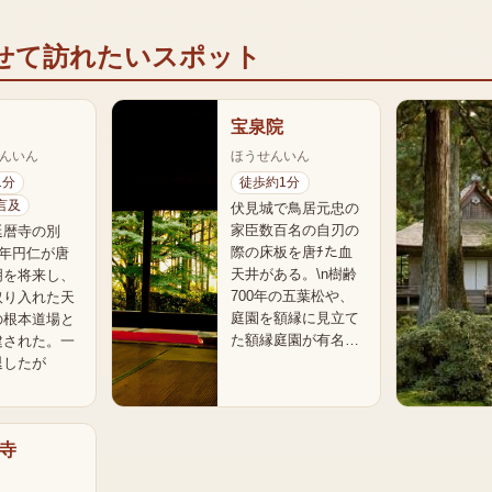
せて訪れたいスポット
宝泉院
んいん
ほうせんいん
1分
徒歩約1分
言及
伏見城で鳥居元忠の
家臣数百名の自刃の
延暦寺の別
際の床板を唐ﾁた血
5年円仁が唐
天井がある。\n樹齢
明を将来し、
700年の五葉松や、
取り入れた天
庭園を額縁に見立て
の根本道場と
た額縁庭園が有名…
建された。一
退したが
寺