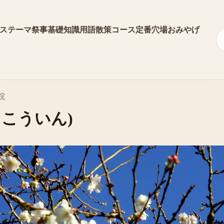
ス
テーマ
祭事
基礎知識
用語
散策コース
定番
穴場
おみやげ
院
っこういん)