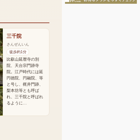
三千院
さんぜんいん
徒歩約1分
比叡山延暦寺の別
院、天台宗門跡寺
院。江戸時代には延
円徳院、円融院、等
と号し、梶井門跡、
梨本坊等とも呼ば
れ、三千院と呼ばれ
るように…