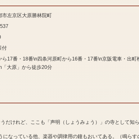
都市左京区大原勝林院町
2537
0
茶付
ら17番・18番\n四条河原町から16番・17番\n京阪電車・出町
\n「大原」から徒歩20分
そうだけれど、ここも「声明（しょうみょう）」の寺として知
うになっている他、楽器や調律用の鐘もおいてある。（鳴らす