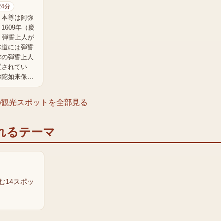
24分
。本尊は阿弥
1609年（慶
）弾誓上人が
本道には弾誓
作の弾誓上人
置されてい
弥陀如来像…
の観光スポットを全部見る
れるテーマ
む14スポッ