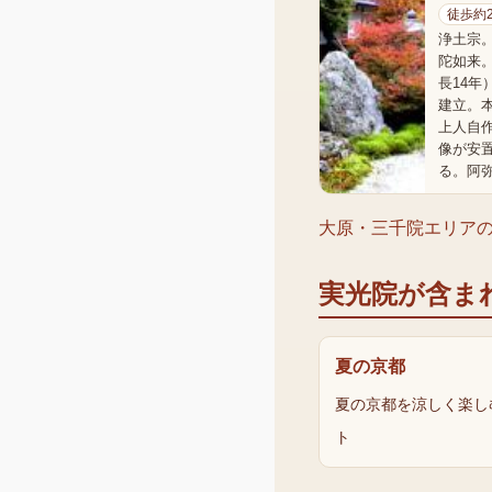
徒歩約
浄土宗
陀如来。
長14年
建立。
上人自
像が安
る。阿
大原・三千院エリア
実光院
が含ま
夏の京都
夏の京都を涼しく楽し
ト