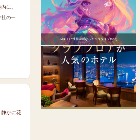
境内に。
神社の一
MBTI 16性格診断ならキャラタイプ(ads)
、静かに花