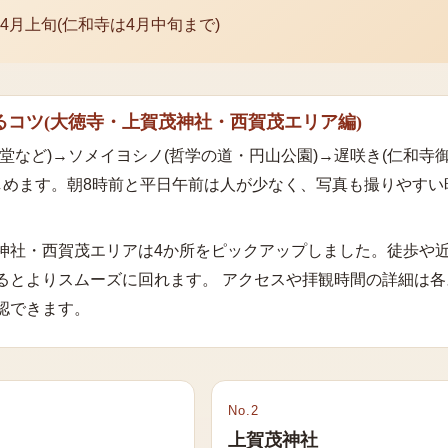
4月上旬(仁和寺は4月中旬まで)
るコツ
(
大徳寺・上賀茂神社・西賀茂エリア
編)
堂など)→ソメイヨシノ(哲学の道・円山公園)→遅咲き(仁和寺御
しめます。朝8時前と平日午前は人が少なく、写真も撮りやすい
神社・西賀茂エリア
は
4
か所をピックアップしました。徒歩や
るとよりスムーズに回れます。 アクセスや拝観時間の詳細は各
認できます。
No.
2
上賀茂神社