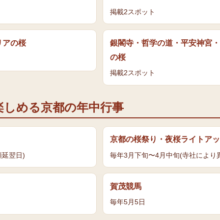
掲載
2
スポット
リア
の
桜
銀閣寺・哲学の道・平安神宮・
の
桜
掲載
2
スポット
楽しめる京都の年中行事
京都の桜祭り・夜桜ライトアッ
順延翌日)
毎年3月下旬〜4月中旬(寺社により
賀茂競馬
毎年5月5日