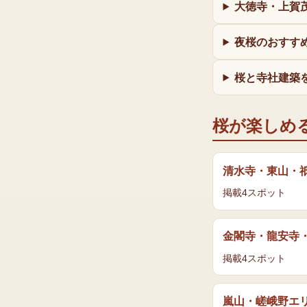
大徳寺・上賀
夜桜のおすす
桜と寺社建築
桜
が楽しめ
清水寺・東山・
掲載
4
スポット
金閣寺・龍安寺
掲載
4
スポット
嵐山・嵯峨野エ