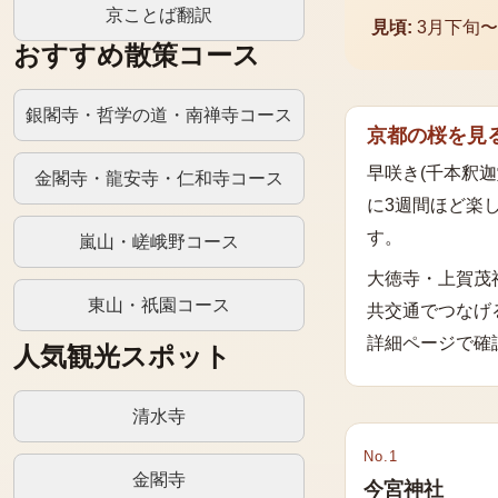
京ことば翻訳
見頃:
3月下旬〜
おすすめ散策コース
銀閣寺・哲学の道・南禅寺コース
京都の桜を見
早咲き(千本釈迦
金閣寺・龍安寺・仁和寺コース
に3週間ほど楽
す。
嵐山・嵯峨野コース
大徳寺・上賀茂
東山・祇園コース
共交通でつなげ
詳細ページで確
人気観光スポット
清水寺
No.
1
金閣寺
今宮神社