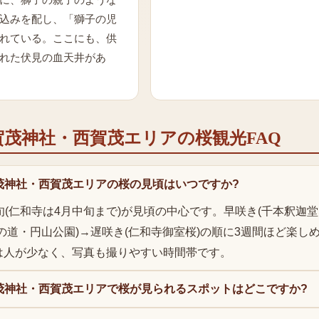
に、獅子の親子のような
込みを配し、「獅子の児
れている。ここにも、供
れた伏見の血天井があ
賀茂神社・西賀茂エリア
の
桜
観光FAQ
茂神社・西賀茂エリアの桜の見頃はいつですか?
旬(仁和寺は4月中旬まで)が見頃の中心です。早咲き(千本釈迦堂
の道・円山公園)→遅咲き(仁和寺御室桜)の順に3週間ほど楽し
は人が少なく、写真も撮りやすい時間帯です。
茂神社・西賀茂エリアで桜が見られるスポットはどこですか?