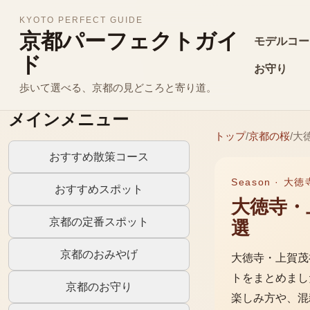
KYOTO PERFECT GUIDE
京都パーフェクトガイ
モデルコー
ド
お守り
歩いて選べる、京都の見どころと寄り道。
メインメニュー
トップ
/
京都の
桜
/
大
おすすめ散策コース
Season ·
大徳
おすすめスポット
大徳寺・
京都の定番スポット
選
京都のおみやげ
大徳寺・上賀茂
トをまとめまし
京都のお守り
楽しみ方や、混