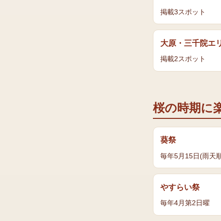
掲載
3
スポット
大原・三千院エ
掲載
2
スポット
桜
の時期に
葵祭
毎年5月15日(雨天
やすらい祭
毎年4月第2日曜