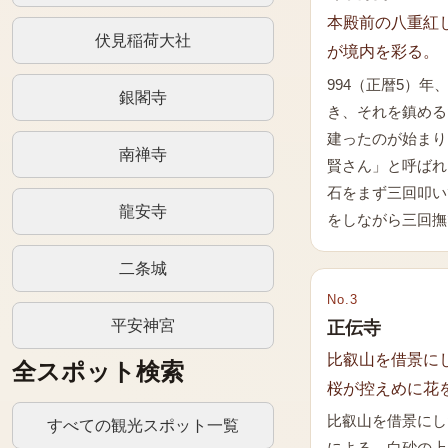
本殿前の八重紅
伏見稲荷大社
が境内を彩る。
994（正暦5）
銀閣寺
き、それを鎮める
建ったのが始まり
南禅寺
賢さん」と呼ばれ
石をまず三回叩い
龍安寺
をしながら三回撫
二条城
No.
3
平安神宮
正伝寺
比叡山を借景に
全スポット検索
桜が控えめに花
比叡山を借景にし
すべての観光スポット一覧