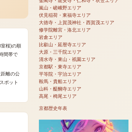
金閣寺・龍安寺・仁和寺・衣笠エリア
嵐山・嵯峨野エリア
伏見稲荷・東福寺エリア
大徳寺・上賀茂神社・西賀茂エリア
修学院離宮・洛北エリア
岩倉エリア
比叡山・延暦寺エリア
室桜)の順
大原・三千院エリア
時間帯で
清水寺・東山・祇園エリア
京都駅・東寺エリア
近距離の公
平等院・宇治エリア
鞍馬・貴船エリア
スポット
山科・醍醐寺エリア
高尾・栂尾エリア
京都歴史年表