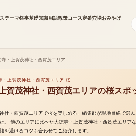
ス
テーマ
祭事
基礎知識
用語
散策コース
定番
穴場
おみやげ
徳寺・上賀茂神社・西賀茂エリア
寺・上賀茂神社・西賀茂エリア 桜
上賀茂神社・西賀茂エリア
の
桜
スポ
神社・西賀茂エリア
で
桜
を楽しめる、編集部が現地目線で選ん
た。 他のエリアに比べた
大徳寺・上賀茂神社・西賀茂エリア
雑を避けるコツも合わせてご紹介します。