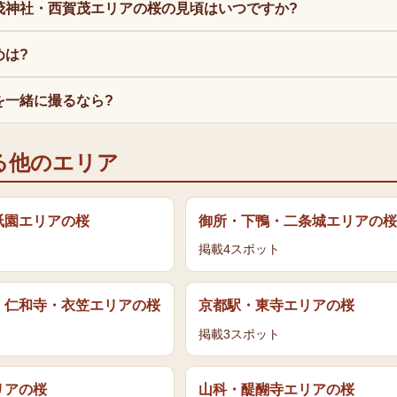
茂神社・西賀茂エリアの桜の見頃はいつですか?
めは?
を一緒に撮るなら?
る他のエリア
祇園エリア
の
桜
御所・下鴨・二条城エリア
の
桜
掲載
4
スポット
・仁和寺・衣笠エリア
の
桜
京都駅・東寺エリア
の
桜
掲載
3
スポット
リア
の
桜
山科・醍醐寺エリア
の
桜