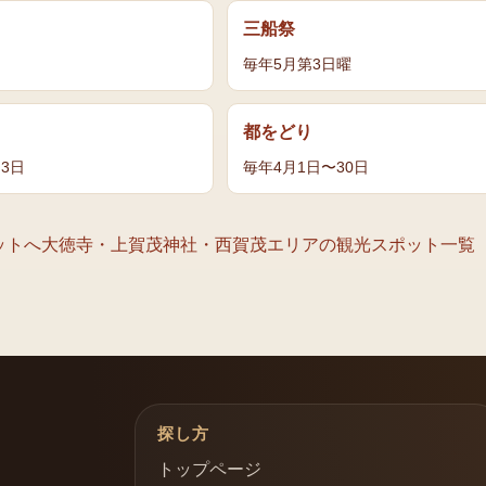
三船祭
毎年5月第3日曜
都をどり
月3日
毎年4月1日〜30日
ットへ
大徳寺・上賀茂神社・西賀茂エリア
の観光スポット一覧
探し方
トップページ