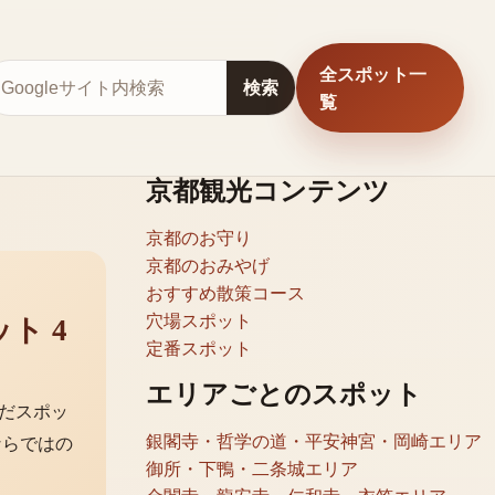
全スポット一
サイト内検索
検索
覧
京都観光コンテンツ
京都のお守り
京都のおみやげ
おすすめ散策コース
穴場スポット
ット
4
定番スポット
エリアごとのスポット
だスポッ
銀閣寺・哲学の道・平安神宮・岡崎エリア
ならではの
御所・下鴨・二条城エリア