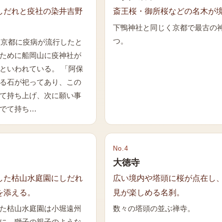
しだれと疫社の染井吉野
斎王桜・御所桜などの名木が
下鴨神社と同じく京都で最古の
つ。
年、京都に疫病が流行したと
ために船岡山に疫神社が
といわれている。 「阿保
る石が祀ってあり、この
て持ち上げ、次に願い事
でて持ち…
No.
4
大徳寺
した枯山水庭園にしだれ
広い境内や塔頭に桜が点在し
を添える。
見が楽しめる名刹。
た枯山水庭園は小堀遠州
数々の塔頭の並ぶ禅寺。