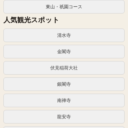
東山・祇園コース
人気観光スポット
清水寺
金閣寺
伏見稲荷大社
銀閣寺
南禅寺
龍安寺