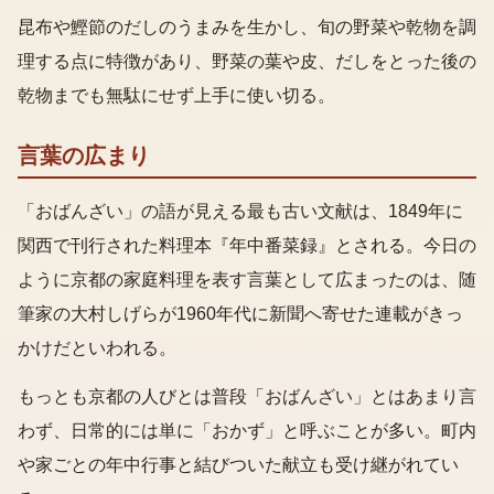
昆布や鰹節のだしのうまみを生かし、旬の野菜や乾物を調
理する点に特徴があり、野菜の葉や皮、だしをとった後の
乾物までも無駄にせず上手に使い切る。
言葉の広まり
「おばんざい」の語が見える最も古い文献は、1849年に
関西で刊行された料理本『年中番菜録』とされる。今日の
ように京都の家庭料理を表す言葉として広まったのは、随
筆家の大村しげらが1960年代に新聞へ寄せた連載がきっ
かけだといわれる。
もっとも京都の人びとは普段「おばんざい」とはあまり言
わず、日常的には単に「おかず」と呼ぶことが多い。町内
や家ごとの年中行事と結びついた献立も受け継がれてい