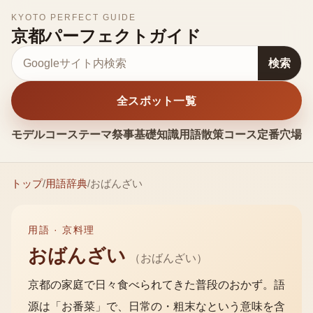
KYOTO PERFECT GUIDE
京都パーフェクトガイド
サイト内検索
検索
全スポット一覧
モデルコース
テーマ
祭事
基礎知識
用語
散策コース
定番
穴場
お
トップ
/
用語辞典
/
おばんざい
用語 ·
京料理
おばんざい
（
おばんざい
）
京都の家庭で日々食べられてきた普段のおかず。語
源は「お番菜」で、日常の・粗末なという意味を含