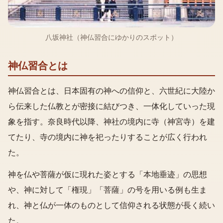
八坂神社（神仏習合にゆかりのスポット）
神仏習合とは
神仏習合とは、日本固有の神への信仰と、六世紀に大陸か
ら伝来した仏教とが密接に結びつき、一体化していった現
象を指す。奈良時代以降、神社の境内に寺（神宮寺）を建
てたり、寺の境内に神を祀ったりすることが広く行われ
た。
神を仏や菩薩が仮に現れた姿とする「本地垂迹」の思想
や、神に対して「権現」「菩薩」の号を用いる例も生ま
れ、神と仏が一体のものとして信仰される状態が長く続い
た。