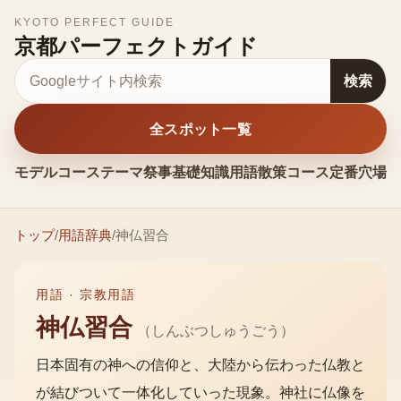
KYOTO PERFECT GUIDE
京都パーフェクトガイド
サイト内検索
検索
全スポット一覧
モデルコース
テーマ
祭事
基礎知識
用語
散策コース
定番
穴場
お
トップ
/
用語辞典
/
神仏習合
用語 ·
宗教用語
神仏習合
（
しんぶつしゅうごう
）
日本固有の神への信仰と、大陸から伝わった仏教と
が結びついて一体化していった現象。神社に仏像を