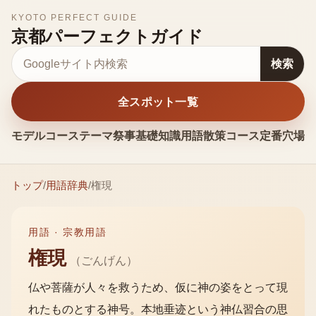
KYOTO PERFECT GUIDE
京都パーフェクトガイド
サイト内検索
検索
全スポット一覧
モデルコース
テーマ
祭事
基礎知識
用語
散策コース
定番
穴場
お
トップ
/
用語辞典
/
権現
用語 ·
宗教用語
権現
（
ごんげん
）
仏や菩薩が人々を救うため、仮に神の姿をとって現
れたものとする神号。本地垂迹という神仏習合の思