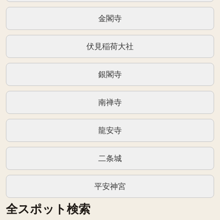
金閣寺
伏見稲荷大社
銀閣寺
南禅寺
龍安寺
二条城
平安神宮
全スポット検索