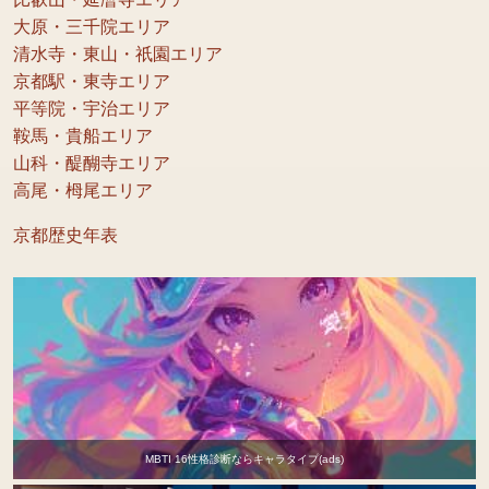
大原・三千院エリア
清水寺・東山・祇園エリア
京都駅・東寺エリア
平等院・宇治エリア
鞍馬・貴船エリア
山科・醍醐寺エリア
高尾・栂尾エリア
京都歴史年表
MBTI 16性格診断ならキャラタイプ(ads)