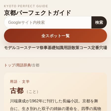
KYOTO PERFECT GUIDE
京都パーフェクトガイド
サイト内検索
検索
全スポット一覧
モデルコース
テーマ
祭事
基礎知識
用語
散策コース
定番
穴場
お
トップ
/
用語辞典
/
古都
用語 ·
文学
古都
（
こと
）
川端康成が1962年に刊行した長編小説。京都を舞
台に、生き別れた双子の姉妹の運命を、四季の風物