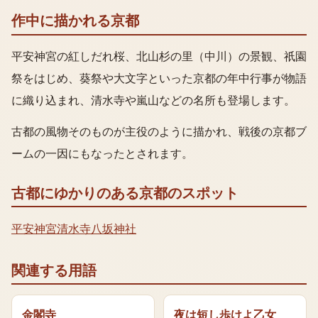
作中に描かれる京都
平安神宮の紅しだれ桜、北山杉の里（中川）の景観、祇園
祭をはじめ、葵祭や大文字といった京都の年中行事が物語
に織り込まれ、清水寺や嵐山などの名所も登場します。
古都の風物そのものが主役のように描かれ、戦後の京都ブ
ームの一因にもなったとされます。
古都
にゆかりのある京都のスポット
平安神宮
清水寺
八坂神社
関連する用語
金閣寺
夜は短し歩けよ乙女