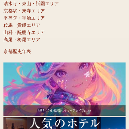
清水寺・東山・祇園エリア
京都駅・東寺エリア
平等院・宇治エリア
鞍馬・貴船エリア
山科・醍醐寺エリア
高尾・栂尾エリア
京都歴史年表
MBTI 16性格診断ならキャラタイプ(ads)