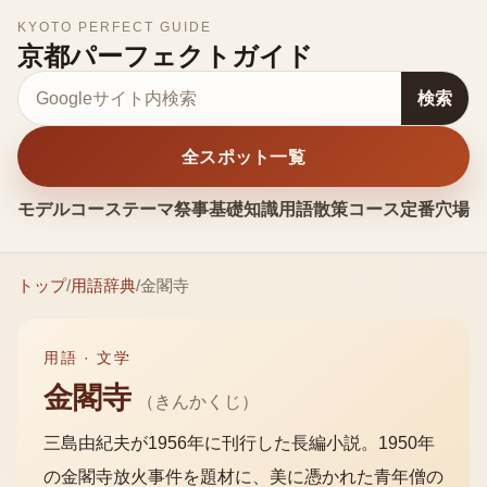
KYOTO PERFECT GUIDE
京都パーフェクトガイド
サイト内検索
検索
全スポット一覧
モデルコース
テーマ
祭事
基礎知識
用語
散策コース
定番
穴場
お
トップ
/
用語辞典
/
金閣寺
用語 ·
文学
金閣寺
（
きんかくじ
）
三島由紀夫が1956年に刊行した長編小説。1950年
の金閣寺放火事件を題材に、美に憑かれた青年僧の