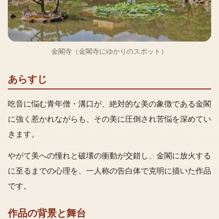
金閣寺（金閣寺にゆかりのスポット）
あらすじ
吃音に悩む青年僧・溝口が、絶対的な美の象徴である金閣
に強く惹かれながらも、その美に圧倒され苦悩を深めてい
きます。
やがて美への憧れと破壊の衝動が交錯し、金閣に放火する
に至るまでの心理を、一人称の告白体で克明に描いた作品
です。
作品の背景と舞台