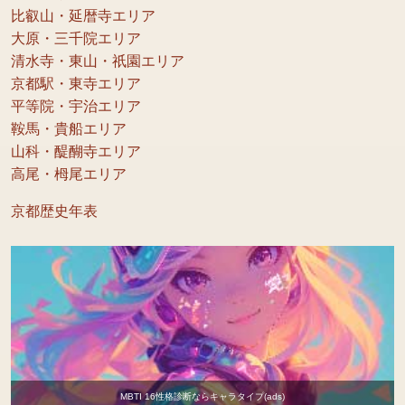
比叡山・延暦寺エリア
大原・三千院エリア
清水寺・東山・祇園エリア
京都駅・東寺エリア
平等院・宇治エリア
鞍馬・貴船エリア
山科・醍醐寺エリア
高尾・栂尾エリア
京都歴史年表
MBTI 16性格診断ならキャラタイプ(ads)