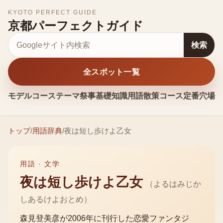
KYOTO PERFECT GUIDE
京都パーフェクトガイド
サイト内検索
検索
全スポット一覧
モデルコース
テーマ
祭事
基礎知識
用語
散策コース
定番
穴場
お
トップ
/
用語辞典
/
夜は短し歩けよ乙女
用語 ·
文学
夜は短し歩けよ乙女
（
よるはみじか
しあるけよおとめ
）
森見登美彦が2006年に刊行した恋愛ファンタジ