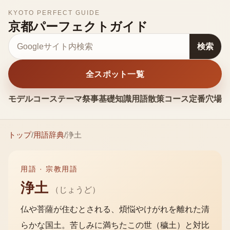
KYOTO PERFECT GUIDE
京都パーフェクトガイド
サイト内検索
検索
全スポット一覧
モデルコース
テーマ
祭事
基礎知識
用語
散策コース
定番
穴場
お
トップ
/
用語辞典
/
浄土
用語 ·
宗教用語
浄土
（
じょうど
）
仏や菩薩が住むとされる、煩悩やけがれを離れた清
らかな国土。苦しみに満ちたこの世（穢土）と対比