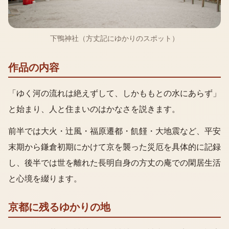
下鴨神社（方丈記にゆかりのスポット）
作品の内容
「ゆく河の流れは絶えずして、しかももとの水にあらず」
と始まり、人と住まいのはかなさを説きます。
前半では大火・辻風・福原遷都・飢饉・大地震など、平安
末期から鎌倉初期にかけて京を襲った災厄を具体的に記録
し、後半では世を離れた長明自身の方丈の庵での閑居生活
と心境を綴ります。
京都に残るゆかりの地