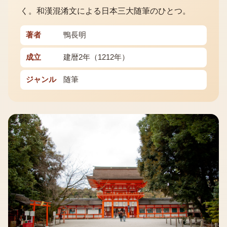
く。和漢混淆文による日本三大随筆のひとつ。
著者
鴨長明
成立
建暦2年（1212年）
ジャンル
随筆