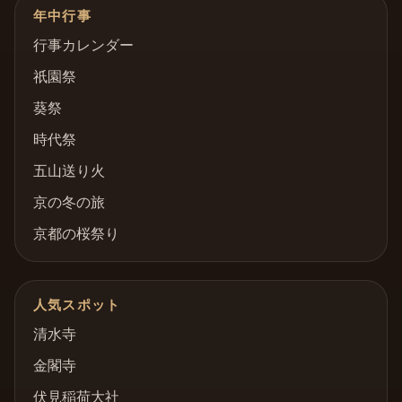
年中行事
行事カレンダー
祇園祭
葵祭
時代祭
五山送り火
京の冬の旅
京都の桜祭り
人気スポット
清水寺
金閣寺
伏見稲荷大社