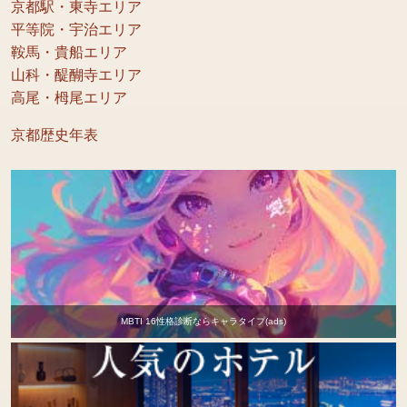
京都駅・東寺エリア
平等院・宇治エリア
鞍馬・貴船エリア
山科・醍醐寺エリア
高尾・栂尾エリア
京都歴史年表
MBTI 16性格診断ならキャラタイプ(ads)