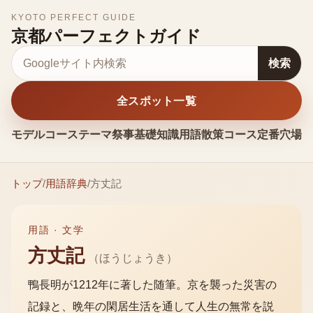
KYOTO PERFECT GUIDE
京都パーフェクトガイド
サイト内検索
検索
全スポット一覧
モデルコース
テーマ
祭事
基礎知識
用語
散策コース
定番
穴場
お
トップ
/
用語辞典
/
方丈記
用語 ·
文学
方丈記
（
ほうじょうき
）
鴨長明が1212年に著した随筆。京を襲った災害の
記録と、晩年の閑居生活を通して人生の無常を説