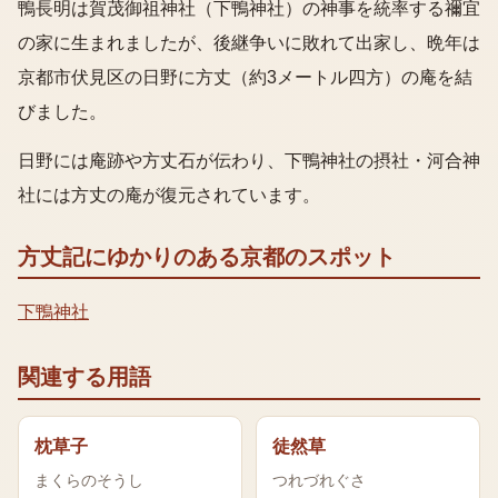
鴨長明は賀茂御祖神社（下鴨神社）の神事を統率する禰宜
の家に生まれましたが、後継争いに敗れて出家し、晩年は
京都市伏見区の日野に方丈（約3メートル四方）の庵を結
びました。
日野には庵跡や方丈石が伝わり、下鴨神社の摂社・河合神
社には方丈の庵が復元されています。
方丈記
にゆかりのある京都のスポット
下鴨神社
関連する用語
枕草子
徒然草
まくらのそうし
つれづれぐさ