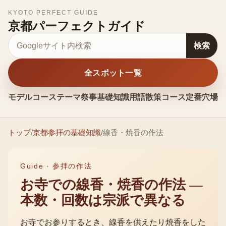
KYOTO PERFECT GUIDE
京都パーフェクトガイド
サイト内検索
検索
全スポット一覧
モデルコース
テーマ
祭事
基礎知識
用語
散策コース
定番
穴場
お
トップ
/
京都参拝の基礎知識
/
線香・焼香の作法
Guide ·
参拝の作法
お寺での線香・焼香の作法 —
本数・回数は宗派で異なる
お寺でお参りするとき、線香を供えたり焼香をした