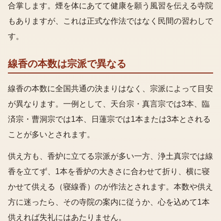
合掌します。煙を体にあてて健康を願う風習を伝える寺院
もありますが、これは正式な作法ではなく民間の習わしで
す。
線香の本数は宗派で異なる
線香の本数に全国共通の決まりはなく、宗派によって目安
が異なります。一例として、天台宗・真言宗では3本、臨
済宗・曹洞宗では1本、日蓮宗では1本または3本とされる
ことが多いとされます。
供え方も、香炉に立てる宗派が多い一方、浄土真宗では線
香を立てず、1本を香炉の大きさに合わせて折り、横に寝
かせて供える（寝線香）のが作法とされます。本数や供え
方に迷ったら、その寺院の案内に従うか、心を込めて1本
供えれば失礼にはあたりません。