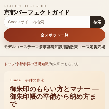
KYOTO PERFECT GUIDE
京都パーフェクトガイド
サイト内検索
検索
全スポット一覧
モデルコース
テーマ
祭事
基礎知識
用語
散策コース
定番
穴場
お
トップ
/
京都参拝の基礎知識
/
御朱印のもらい方
Guide ·
参拝の作法
御朱印のもらい方とマナー —
御朱印帳の準備から納め方ま
で