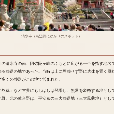
清水寺（鳥辺野にゆかりのスポット）
山の清水寺の南、阿弥陀ヶ峰のふもとに広がる一帯を指す地名
葬る葬送の地であった。当時は土に埋葬せず野に遺体を置く風
ず多くの葬送がこの地で営まれた。
徒然草』など古典にもしばしば登場し、無常を象徴する地とし
化野、北の蓮台野は、平安京の三大葬送地（三大風葬地）とし