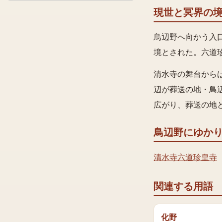
現世と冥界の
鳥辺野へ向かう入
境とされた。六道
清水寺の舞台から
辺が葬送の地・鳥
広がり、葬送の地
鳥辺野
にゆか
清水寺
六道珍皇寺
関連する用語
化野