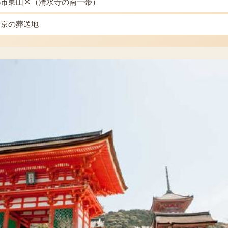
都市東山区（清水寺の南一帯）
安京の葬送地