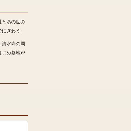
世とあの世の
でにぎわう。
、清水寺の周
はじめ墓地が