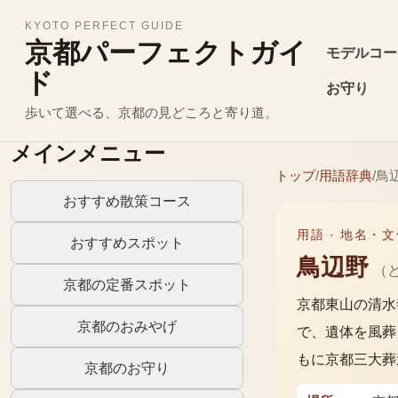
KYOTO PERFECT GUIDE
京都パーフェクトガイ
モデルコー
ド
お守り
歩いて選べる、京都の見どころと寄り道。
メインメニュー
トップ
/
用語辞典
/
鳥
おすすめ散策コース
用語 ·
地名・文
おすすめスポット
鳥辺野
（
京都の定番スポット
京都東山の清水
京都のおみやげ
で、遺体を風葬
もに京都三大葬
京都のお守り