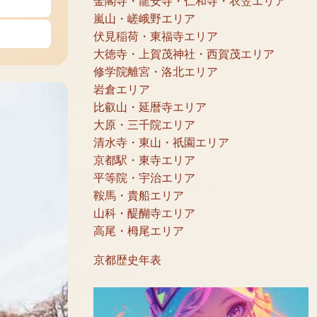
金閣寺・龍安寺・仁和寺・衣笠エリア
嵐山・嵯峨野エリア
伏見稲荷・東福寺エリア
大徳寺・上賀茂神社・西賀茂エリア
修学院離宮・洛北エリア
岩倉エリア
比叡山・延暦寺エリア
大原・三千院エリア
清水寺・東山・祇園エリア
京都駅・東寺エリア
平等院・宇治エリア
鞍馬・貴船エリア
山科・醍醐寺エリア
高尾・栂尾エリア
京都歴史年表