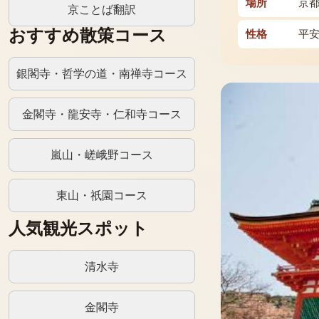
場所
京
京ことば翻訳
おすすめ散策コース
性格
平
銀閣寺・哲学の道・南禅寺コース
金閣寺・龍安寺・仁和寺コース
嵐山・嵯峨野コース
東山・祇園コース
人気観光スポット
清水寺
金閣寺