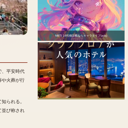
MBTI 16性格診断ならキャラタイプ(ads)
で、平安時代
葬や火葬が行
て知られる。
て並び称され