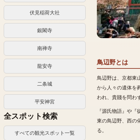
伏見稲荷大社
銀閣寺
南禅寺
鳥辺野とは
龍安寺
鳥辺野は、京都東
二条城
から人々の遺体を
われ、貴賤を問わ
平安神宮
『源氏物語』や『
全スポット検索
東の鳥辺野、西の
る。
すべての観光スポット一覧