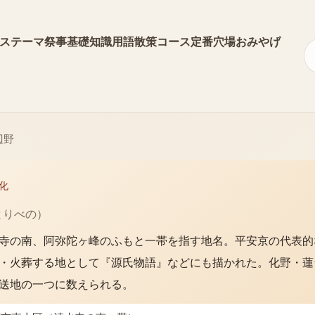
ス
テーマ
祭事
基礎知識
用語
散策コース
定番
穴場
おみやげ
辺野
化
とりべの
）
寺の南、阿弥陀ヶ峰のふもと一帯を指す地名。平安京の代表的
・火葬する地として『源氏物語』などにも描かれた。化野・蓮
送地の一つに数えられる。