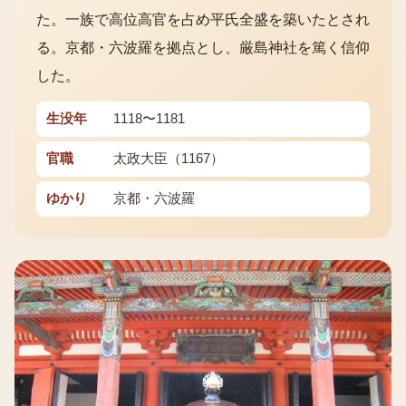
た。一族で高位高官を占め平氏全盛を築いたとされ
る。京都・六波羅を拠点とし、厳島神社を篤く信仰
した。
生没年
1118〜1181
官職
太政大臣（1167）
ゆかり
京都・六波羅