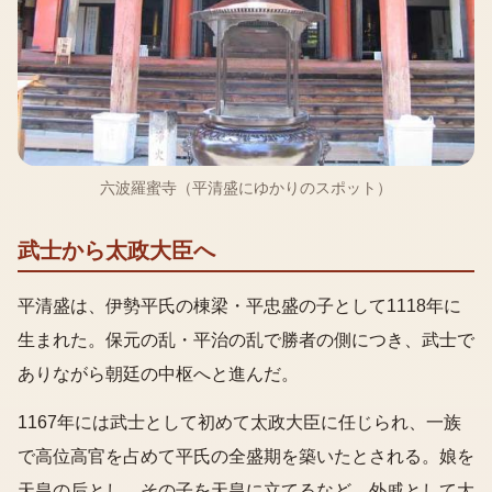
六波羅蜜寺（平清盛にゆかりのスポット）
武士から太政大臣へ
平清盛は、伊勢平氏の棟梁・平忠盛の子として1118年に
生まれた。保元の乱・平治の乱で勝者の側につき、武士で
ありながら朝廷の中枢へと進んだ。
1167年には武士として初めて太政大臣に任じられ、一族
で高位高官を占めて平氏の全盛期を築いたとされる。娘を
天皇の后とし、その子を天皇に立てるなど、外戚として大