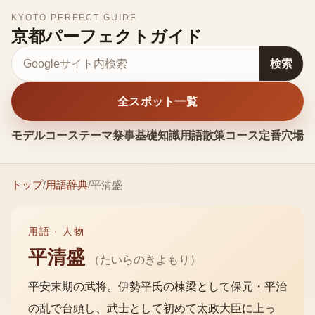
KYOTO PERFECT GUIDE
京都パーフェクトガイド
サイト内検索
検索
全スポット一覧
モデルコース
テーマ
祭事
基礎知識
用語
散策コース
定番
穴場
お
トップ
/
用語辞典
/
平清盛
用語 ·
人物
平清盛
（
たいらのきよもり
）
平安末期の武将。伊勢平氏の棟梁として保元・平治
の乱で台頭し、武士として初めて太政大臣に上っ