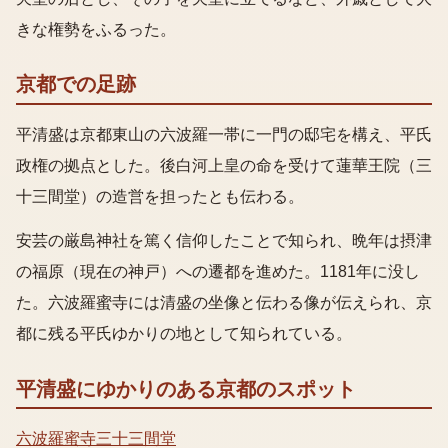
きな権勢をふるった。
京都での足跡
平清盛は京都東山の六波羅一帯に一門の邸宅を構え、平氏
政権の拠点とした。後白河上皇の命を受けて蓮華王院（三
十三間堂）の造営を担ったとも伝わる。
安芸の厳島神社を篤く信仰したことで知られ、晩年は摂津
の福原（現在の神戸）への遷都を進めた。1181年に没し
た。六波羅蜜寺には清盛の坐像と伝わる像が伝えられ、京
都に残る平氏ゆかりの地として知られている。
平清盛
にゆかりのある京都のスポット
六波羅蜜寺
三十三間堂