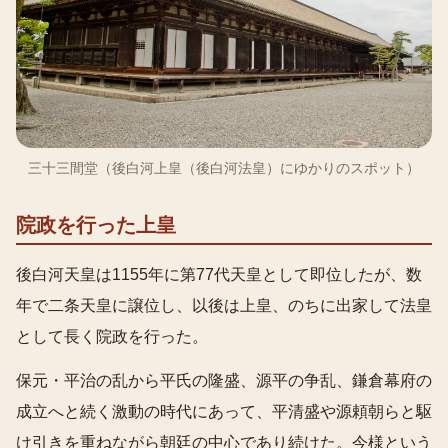
三十三間堂（後白河上皇（後白河法皇）にゆかりのスポット）
院政を行った上皇
後白河天皇は1155年に第77代天皇として即位したが、数
年で二条天皇に譲位し、以後は上皇、のちに出家して法皇
として長く院政を行った。
保元・平治の乱から平氏の隆盛、源平の争乱、鎌倉幕府の
成立へと続く激動の時代にあって、平清盛や源頼朝らと駆
け引きを重ねながら朝廷の中心であり続けた。今様という