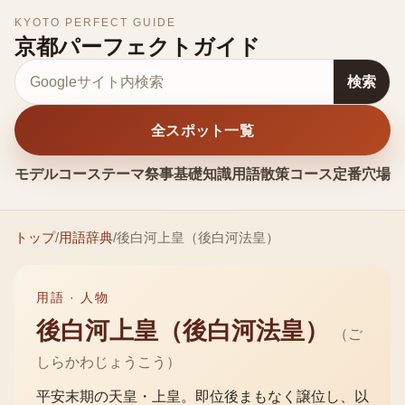
KYOTO PERFECT GUIDE
京都パーフェクトガイド
サイト内検索
検索
全スポット一覧
モデルコース
テーマ
祭事
基礎知識
用語
散策コース
定番
穴場
お
トップ
/
用語辞典
/
後白河上皇（後白河法皇）
用語 ·
人物
後白河上皇（後白河法皇）
（
ご
しらかわじょうこう
）
平安末期の天皇・上皇。即位後まもなく譲位し、以