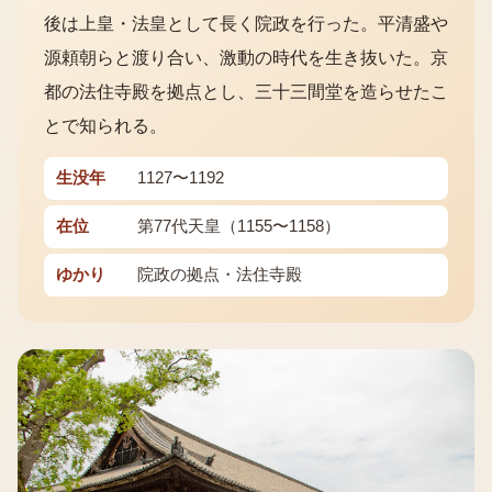
後は上皇・法皇として長く院政を行った。平清盛や
源頼朝らと渡り合い、激動の時代を生き抜いた。京
都の法住寺殿を拠点とし、三十三間堂を造らせたこ
とで知られる。
生没年
1127〜1192
在位
第77代天皇（1155〜1158）
ゆかり
院政の拠点・法住寺殿