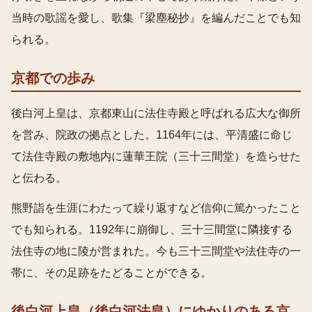
当時の歌謡を愛し、歌集『梁塵秘抄』を編んだことでも知
られる。
京都での歩み
後白河上皇は、京都東山に法住寺殿と呼ばれる広大な御所
を営み、院政の拠点とした。1164年には、平清盛に命じ
て法住寺殿の敷地内に蓮華王院（三十三間堂）を造らせた
と伝わる。
熊野詣を生涯にわたって繰り返すなど信仰に篤かったこと
でも知られる。1192年に崩御し、三十三間堂に隣接する
法住寺の地に陵が営まれた。今も三十三間堂や法住寺の一
帯に、その足跡をたどることができる。
後白河上皇（後白河法皇）
にゆかりのある京