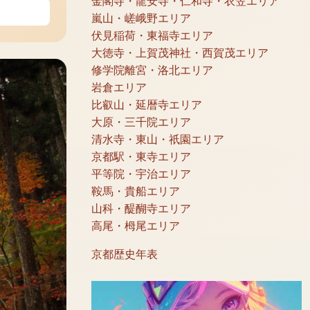
金閣寺・龍安寺・仁和寺・衣笠エリア
嵐山・嵯峨野エリア
伏見稲荷・東福寺エリア
大徳寺・上賀茂神社・西賀茂エリア
修学院離宮・洛北エリア
岩倉エリア
比叡山・延暦寺エリア
大原・三千院エリア
清水寺・東山・祇園エリア
京都駅・東寺エリア
平等院・宇治エリア
鞍馬・貴船エリア
山科・醍醐寺エリア
高尾・栂尾エリア
京都歴史年表