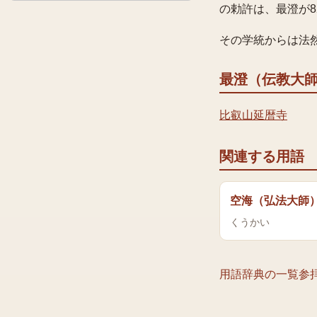
の勅許は、最澄が8
その学統からは法
最澄（伝教大
比叡山延暦寺
関連する用語
空海（弘法大師
くうかい
用語辞典の一覧
参