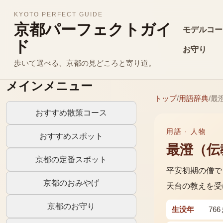
KYOTO PERFECT GUIDE
京都パーフェクトガイ
モデルコー
ド
お守り
歩いて選べる、京都の見どころと寄り道。
メインメニュー
トップ
/
用語辞典
/
最
おすすめ散策コース
用語 ·
人物
おすすめスポット
最澄（伝
京都の定番スポット
平安初期の僧で
京都のおみやげ
天台の教えを受
京都のお守り
生没年
76