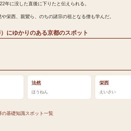
22年に没した直後に下りたと伝えられる。
然や栄西、親鸞ら、のちの諸宗の祖となる僧も学んだ。
師）
にゆかりのある京都のスポット
）
法然
栄西
ほうねん
えいさい
拝の基礎知識
スポット一覧