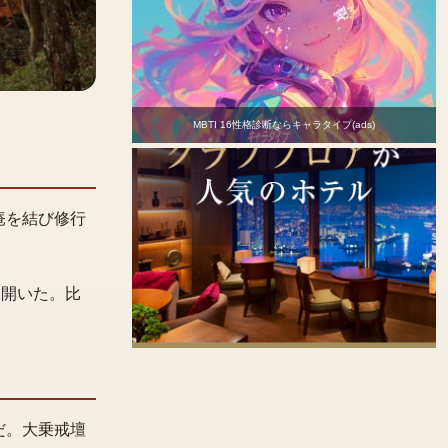
MBTI 16性格診断ならキャラタイプ(ads)
庵を結び修行
を開いた。比
だ。大乗戒壇