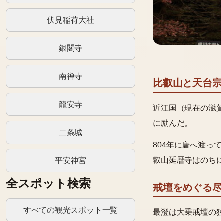
伏見稲荷大社
銀閣寺
南禅寺
比叡山と天台
龍安寺
近江国（現在の滋
に励んだ。
二条城
804年に唐へ渡
叡山延暦寺はのち
平安神宮
全スポット検索
戒壇をめぐる
すべての観光スポット一覧
最澄は大乗戒壇の