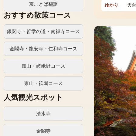
京ことば翻訳
ゆかり
天
おすすめ散策コース
銀閣寺・哲学の道・南禅寺コース
金閣寺・龍安寺・仁和寺コース
嵐山・嵯峨野コース
東山・祇園コース
人気観光スポット
清水寺
金閣寺