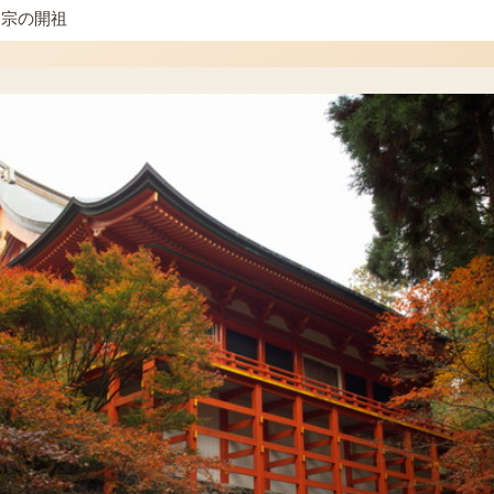
台宗の開祖