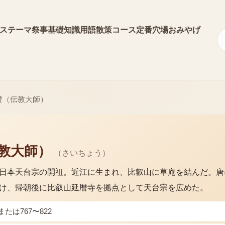
ス
テーマ
祭事
基礎知識
用語
散策コース
定番
穴場
おみやげ
澄（伝教大師）
教大師）
（
さいちょう
）
日本天台宗の開祖。近江に生まれ、比叡山に草庵を結んだ。唐
け、帰朝後に比叡山延暦寺を拠点として天台宗を広めた。
6または767〜822