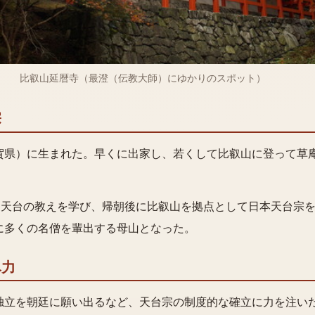
比叡山延暦寺（最澄（伝教大師）にゆかりのスポット）
宗
賀県）に生まれた。早くに出家し、若くして比叡山に登って草
って天台の教えを学び、帰朝後に比叡山を拠点として日本天台宗
に多くの名僧を輩出する母山となった。
尽力
独立を朝廷に願い出るなど、天台宗の制度的な確立に力を注い