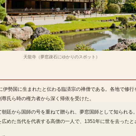
天龍寺（夢窓疎石にゆかりのスポット）
5年に伊勢国に生まれたと伝わる臨済宗の禅僧である。各地で修行
利尊氏ら時の権力者から深く帰依を受けた。
て朝廷から国師の号を重ねて贈られ、夢窓国師として知られる
広めた当代を代表する高僧の一人で、1351年に世を去ったと