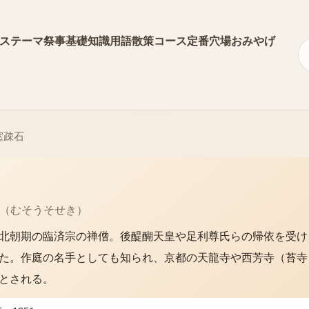
ス
テーマ
祭事
基礎知識
用語
散策コース
定番
穴場
おみやげ
窓疎石
（
むそうそせき
）
北朝期の臨済宗の禅僧。後醍醐天皇や足利尊氏らの帰依を受け
た。作庭の名手としても知られ、京都の天龍寺や西芳寺（苔寺
とされる。