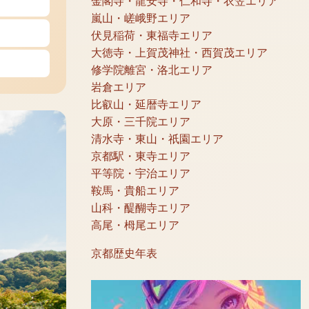
金閣寺・龍安寺・仁和寺・衣笠エリア
嵐山・嵯峨野エリア
伏見稲荷・東福寺エリア
大徳寺・上賀茂神社・西賀茂エリア
修学院離宮・洛北エリア
岩倉エリア
比叡山・延暦寺エリア
大原・三千院エリア
清水寺・東山・祇園エリア
京都駅・東寺エリア
平等院・宇治エリア
鞍馬・貴船エリア
山科・醍醐寺エリア
高尾・栂尾エリア
京都歴史年表