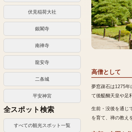
伏見稲荷大社
銀閣寺
南禅寺
龍安寺
高僧として
二条城
夢窓疎石は127
て後醍醐天皇や足
平安神宮
全スポット検索
生前・没後を通じ
を育て、禅の教えを
すべての観光スポット一覧