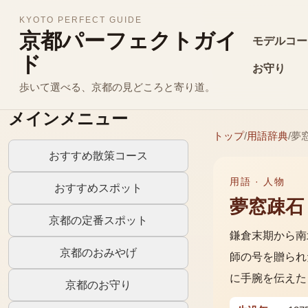
KYOTO PERFECT GUIDE
京都パーフェクトガイ
モデルコー
ド
お守り
歩いて選べる、京都の見どころと寄り道。
メインメニュー
トップ
/
用語辞典
/
夢
おすすめ散策コース
用語 ·
人物
おすすめスポット
夢窓疎石
京都の定番スポット
鎌倉末期から南
京都のおみやげ
師の号を贈られ
に手腕を伝えた
京都のお守り