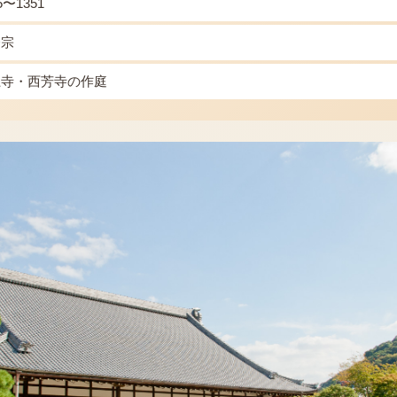
5〜1351
済宗
龍寺・西芳寺の作庭