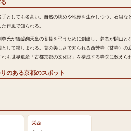
作る
名手としても名高い。自然の眺めや地形を生かしつつ、石組な
した作風で知られる。
利尊氏が後醍醐天皇の菩提を弔うために創建し、夢窓が開山と
園として親しまれる。苔の美しさで知られる西芳寺（苔寺）の
ずれも世界遺産「古都京都の文化財」を構成する寺院に数えら
かりのある京都のスポット
栄西