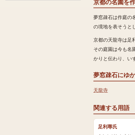
京都の名園を
夢窓疎石は作庭の
の境地を表そうと
京都の天龍寺は足
その庭園は今も名
かりと伝わり、い
夢窓疎石
にゆ
天龍寺
関連する用語
足利尊氏