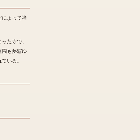
どによって禅
なった寺で、
庭園も夢窓ゆ
れている。