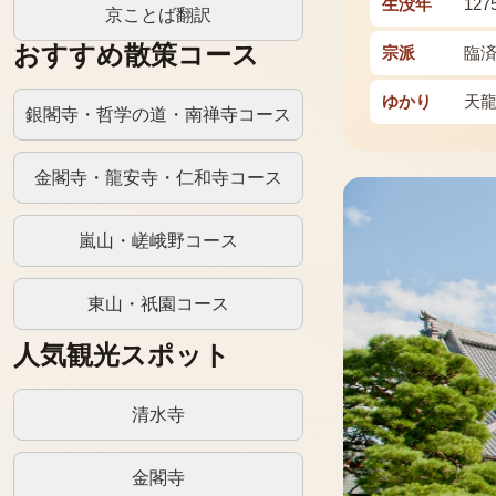
生没年
127
京ことば翻訳
おすすめ散策コース
宗派
臨
ゆかり
天
銀閣寺・哲学の道・南禅寺コース
金閣寺・龍安寺・仁和寺コース
嵐山・嵯峨野コース
東山・祇園コース
人気観光スポット
清水寺
金閣寺