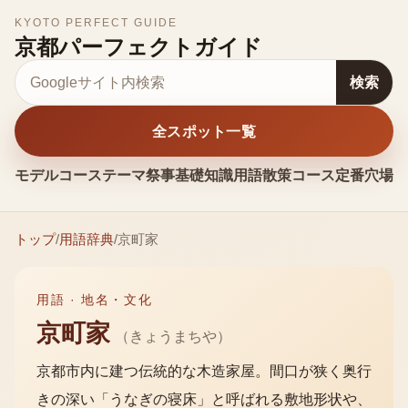
KYOTO PERFECT GUIDE
京都パーフェクトガイド
サイト内検索
検索
全スポット一覧
モデルコース
テーマ
祭事
基礎知識
用語
散策コース
定番
穴場
お
トップ
/
用語辞典
/
京町家
用語 ·
地名・文化
京町家
（
きょうまちや
）
京都市内に建つ伝統的な木造家屋。間口が狭く奥行
きの深い「うなぎの寝床」と呼ばれる敷地形状や、