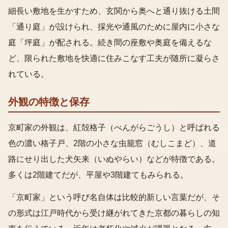
細長い敷地を生かすため、玄関から奥へと通り抜ける土間
「通り庭」が設けられ、採光や通風のために屋内に小さな
庭「坪庭」が配される。続き間の座敷や奥庭を備えるな
ど、限られた敷地を快適に住みこなす工夫が随所に凝らさ
れている。
外観の特徴と保存
京町家の外観は、紅殻格子（べんがらごうし）と呼ばれる
色の濃い格子戸、2階の小さな虫籠窓（むしこまど）、道
路にせり出した犬矢来（いぬやらい）などが特徴である。
多くは2階建てだが、平屋や3階建てもみられる。
「京町家」という呼び名自体は比較的新しい言葉だが、そ
の形式は江戸時代から受け継がれてきた京都の暮らしの知